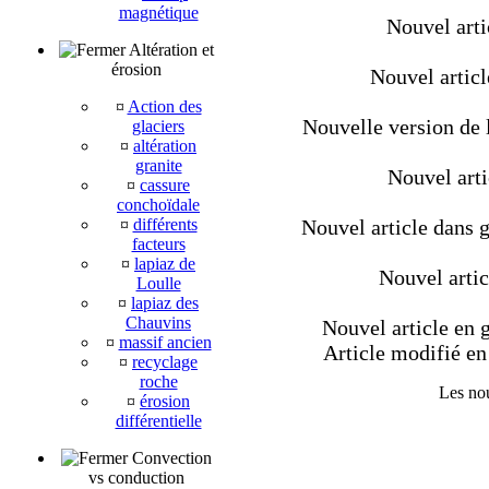
magnétique
Nouvel artic
Altération et
érosion
Nouvel artic
¤
Action des
Nouvelle version de l
glaciers
¤
altération
granite
Nouvel arti
¤
cassure
conchoïdale
¤
différents
Nouvel article dans g
facteurs
¤
lapiaz de
Nouvel artic
Loulle
¤
lapiaz des
Chauvins
Nouvel article en g
¤
massif ancien
Article modifié en 
¤
recyclage
roche
Les nou
¤
érosion
différentielle
Convection
vs conduction