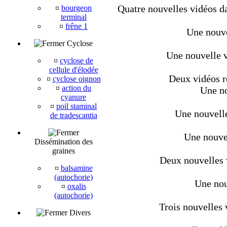
Quatre nouvelles vidéos da
¤
bourgeon
terminal
¤
frêne 1
Une nouve
Cyclose
Une nouvelle v
¤
cyclose de
cellule d'élodée
Deux vidéos r
¤
cyclose oignon
¤
action du
Une no
cyanure
¤
poil staminal
Une nouvelle
de tradescantia
Une nouvel
Dissémination des
graines
Deux nouvelles v
¤
balsamine
(autochorie)
Une nou
¤
oxalis
(autochorie)
Trois nouvelles 
Divers