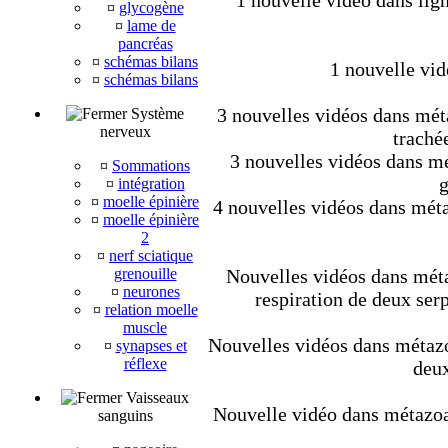
1 nouvelle vidéo dans lig
¤
glycogène
¤
lame de
pancréas
¤
schémas bilans
1 nouvelle vid
¤
schémas bilans
3 nouvelles vidéos dans méta
Système
nerveux
trachée
3 nouvelles vidéos dans mét
¤
Sommations
g
¤
intégration
¤
moelle épinière
4 nouvelles vidéos dans méta
¤
moelle épinière
2
¤
nerf sciatique
grenouille
Nouvelles vidéos dans métaz
¤
neurones
respiration de deux ser
¤
relation moelle
muscle
Nouvelles vidéos dans métazoa
¤
synapses et
réflexe
deux
Vaisseaux
Nouvelle vidéo dans métazoair
sanguins