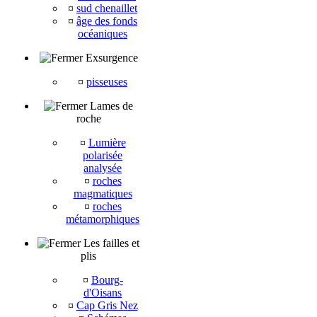
¤
sud chenaillet
¤
âge des fonds
océaniques
Exsurgence
¤
pisseuses
Lames de
roche
¤
Lumière
polarisée
analysée
¤
roches
magmatiques
¤
roches
métamorphiques
Les failles et
plis
¤
Bourg-
d'Oisans
¤
Cap Gris Nez