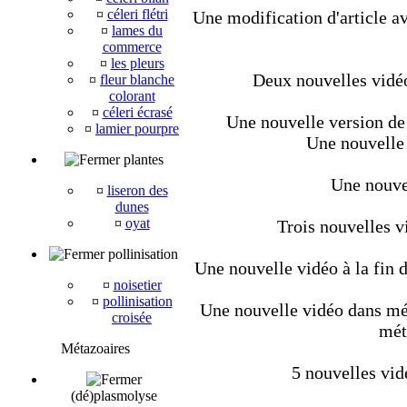
¤
céleri flétri
Une modification d'article av
¤
lames du
commerce
¤
les pleurs
Deux nouvelles vidéo
¤
fleur blanche
colorant
¤
céleri écrasé
Une nouvelle version de 
¤
lamier pourpre
Une nouvelle 
plantes
Une nouvel
¤
liseron des
dunes
¤
oyat
Trois nouvelles v
pollinisation
Une nouvelle vidéo à la fin d
¤
noisetier
¤
pollinisation
Une nouvelle vidéo dans méta
croisée
mét
Métazoaires
5 nouvelles vid
(dé)plasmolyse