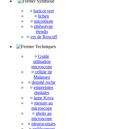
Symbiose
¤
haricot vert
¤
lichen
¤
microbiote
¤
phénotype
étendu
¤
ver de Roscoff
Techniques
¤
Guide
utilisation
microscope
¤
cellule de
Malassez
¤
densité roche
¤
empreintes
digitales
¤
lame Kova
¤
mesure au
microscope
¤
photo au
microscope
¤
pleurocoques
¤
prélèvement