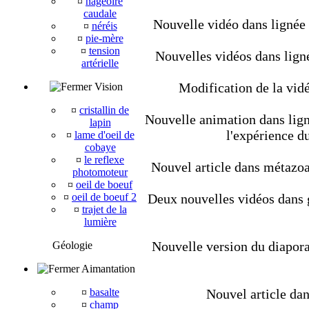
¤
nageoire
caudale
Nouvelle vidéo dans lignée
¤
néréis
¤
pie-mère
¤
tension
Nouvelles vidéos dans lign
artérielle
Modification de la vidé
Vision
¤
cristallin de
Nouvelle animation dans ligné
lapin
l'expérience d
¤
lame d'oeil de
cobaye
¤
le reflexe
Nouvel article dans métazoair
photomoteur
¤
oeil de boeuf
¤
oeil de boeuf 2
Deux nouvelles vidéos dans géo
¤
trajet de la
lumière
Nouvelle version du diapora
Géologie
Aimantation
¤
basalte
Nouvel article dan
¤
champ