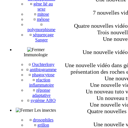
¤
gène lié au
sexe
7 nouvelles vi
¤
mitose
¤
méiose
¤
Quatre nouvelles vidéo
polymorphisme
Trois nouvell
¤
séquençage
Une nouvel
Sanger
Une nouvelle vidéo
Immunologie
¤
Ouchterlony
Une nouvelle vidéo dans géo
¤
antibiogramme
présentation des roches e
¤
phagocytose
Une nouve
¤
réaction
Une nouvelle vi
inflammatoire
¤
réponse
Un nouveau tuto v
adaptative
Un nouveau tu
¤
système ABO
Une nouvelle vid
Les insectes
Quatre nouvelles 
¤
drosophiles
Une nouvelle v
¤
grillon