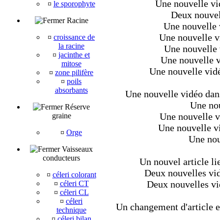
Une nouvelle vi
¤
le sporophyte
Deux nouvel
Racine
Une nouvelle 
Une nouvelle v
¤
croissance de
la racine
Une nouvelle 
¤
jacinthe et
Une nouvelle v
mitose
Une nouvelle vidé
¤
zone pilifère
¤
poils
absorbants
Une nouvelle vidéo dans 
Une nou
Réserve
Une nouvelle v
graine
Une nouvelle v
¤
Orge
Une nouv
Vaisseaux
conducteurs
Un nouvel article li
Deux nouvelles vid
¤
céleri colorant
Deux nouvelles vi
¤
céleri CT
¤
céleri CL
¤
céleri
Un changement d'article et
technique
¤
céleri bilan