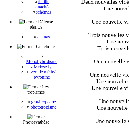
Deux nouvelles vid
¤
feuille
panachée
Une nouvel
¤
schémas
Une nouvelle vid
Défense
plantes
Trois nouvelles v
¤
ananas
Une nouve
Génétique
Trois nouvell
¤
Une nouvelle v
Monohybridisme
¤
Méiose lys
¤
vert de méthyl
Une nouvelle vi
pyronine
Une nouvelle v
Les
Une nouvelle vi
tropismes
Une nouvelle
¤
gravitropisme
¤
phototropisme
Une nouvelle v
Une nouvelle v
Photosynthèse