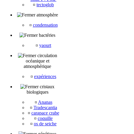
¤
tectoglob
atmosphère
¤
condensation
bactéries
¤
yaourt
circulation
océanique et
atmosphérique
¤
expériences
cristaux
biologiques
¤
Ananas
¤
Tradescantia
¤
carapace crabe
¤
coquille
¤
os de seiche
génétique