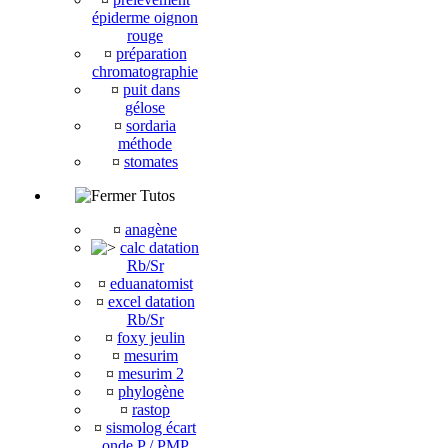
épiderme oignon
rouge
¤
préparation
chromatographie
¤
puit dans
gélose
¤
sordaria
méthode
¤
stomates
Tutos
¤
anagène
calc datation
Rb/Sr
¤
eduanatomist
¤
excel datation
Rb/Sr
¤
foxy jeulin
¤
mesurim
¤
mesurim 2
¤
phylogène
¤
rastop
¤
sismolog écart
onde P / PMP