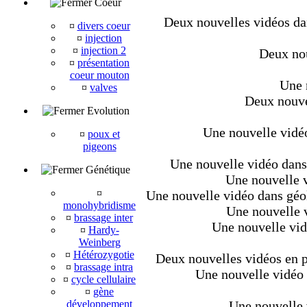
Coeur
Deux nouvelles vidéos dan
¤
divers coeur
¤
injection
¤
injection 2
Deux nou
¤
présentation
coeur mouton
Une 
¤
valves
Deux nouvel
Evolution
Une nouvelle vidéo
¤
poux et
pigeons
Une nouvelle vidéo dans 
Génétique
Une nouvelle v
¤
Une nouvelle vidéo dans géo
monohybridisme
Une nouvelle v
¤
brassage inter
Une nouvelle vid
¤
Hardy-
Weinberg
¤
Hétérozygotie
Deux nouvelles vidéos en pl
¤
brassage intra
Une nouvelle vidéo d
¤
cycle cellulaire
¤
gène
développement
Une nouvelle 