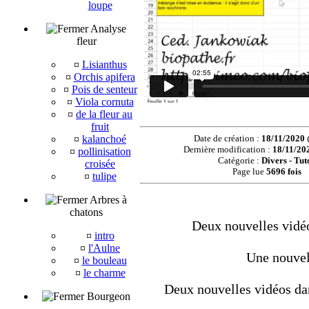
loupe
Analyse
fleur
¤
Lisianthus
¤
Orchis apifera
¤
Pois de senteur
¤
Viola cornuta
¤
de la fleur au
fruit
¤
kalanchoé
Date de création :
18/11/2020
Dernière modification :
18/11/20
¤
pollinisation
Catégorie :
Divers - Tut
croisée
Page lue
5696 fois
¤
tulipe
Arbres à
chatons
Deux nouvelles vidéo
¤
intro
¤
l'Aulne
Une nouvel
¤
le bouleau
¤
le charme
Deux nouvelles vidéos dan
Bourgeon