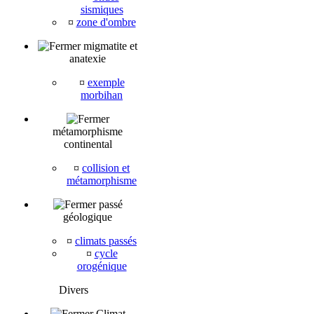
sismiques
¤
zone d'ombre
migmatite et
anatexie
¤
exemple
morbihan
métamorphisme
continental
¤
collision et
métamorphisme
passé
géologique
¤
climats passés
¤
cycle
orogénique
Divers
Climat