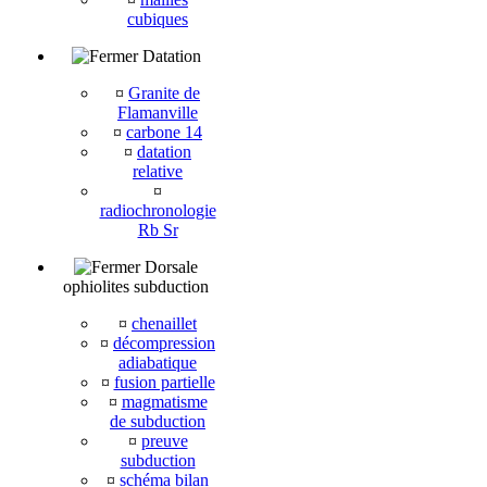
cubiques
Datation
¤
Granite de
Flamanville
¤
carbone 14
¤
datation
relative
¤
radiochronologie
Rb Sr
Dorsale
ophiolites subduction
¤
chenaillet
¤
décompression
adiabatique
¤
fusion partielle
¤
magmatisme
de subduction
¤
preuve
subduction
¤
schéma bilan