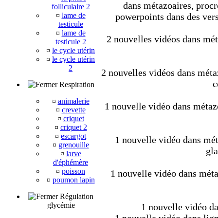
dans métazoaires, procré
folliculaire 2
¤
lame de
powerpoints dans des vers
testicule
¤
lame de
2 nouvelles vidéos dans méta
testicule 2
¤
le cycle utérin
¤
le cycle utérin
2
2 nouvelles vidéos dans métaz
c
Respiration
¤
animalerie
1 nouvelle vidéo dans métaz
¤
crevette
¤
criquet
¤
criquet 2
¤
escargot
1 nouvelle vidéo dans mét
¤
grenouille
gla
¤
larve
d'éphémère
¤
poisson
1 nouvelle vidéo dans métaz
¤
poumon lapin
Régulation
glycémie
1 nouvelle vidéo da