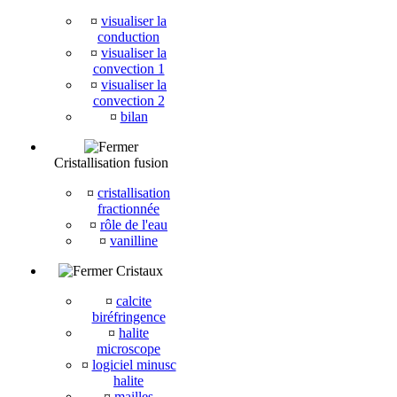
¤
visualiser la
conduction
¤
visualiser la
convection 1
¤
visualiser la
convection 2
¤
bilan
Cristallisation fusion
¤
cristallisation
fractionnée
¤
rôle de l'eau
¤
vanilline
Cristaux
¤
calcite
biréfringence
¤
halite
microscope
¤
logiciel minusc
halite
¤
mailles