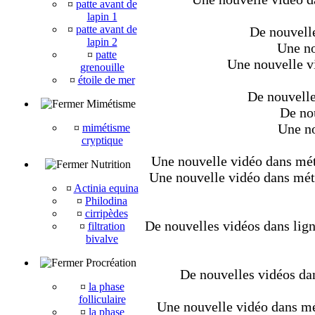
¤
patte avant de
lapin 1
¤
patte avant de
De nouvelle
lapin 2
Une no
¤
patte
Une nouvelle v
grenouille
¤
étoile de mer
De nouvelle
Mimétisme
De nou
Une no
¤
mimétisme
cryptique
Une nouvelle vidéo dans méta
Nutrition
Une nouvelle vidéo dans métaz
¤
Actinia equina
¤
Philodina
¤
cirripèdes
De nouvelles vidéos dans lign
¤
filtration
bivalve
Procréation
De nouvelles vidéos dan
¤
la phase
folliculaire
Une nouvelle vidéo dans mét
¤
la phase