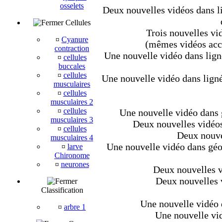
osselets
Deux nouvelles vidéos dans li
Cellules
Trois nouvelles vid
¤
Cyanure
(mêmes vidéos acce
contraction
Une nouvelle vidéo dans lign
¤
cellules
buccales
¤
cellules
Une nouvelle vidéo dans ligné
musculaires
¤
cellules
musculaires 2
¤
cellules
Une nouvelle vidéo dans g
musculaires 3
Deux nouvelles vidéos 
¤
cellules
Deux nouve
musculaires 4
Une nouvelle vidéo dans géo
¤
larve
Chironome
¤
neurones
Deux nouvelles vi
Deux nouvelles v
Classification
Une nouvelle vidéo d
¤
arbre 1
Une nouvelle vid