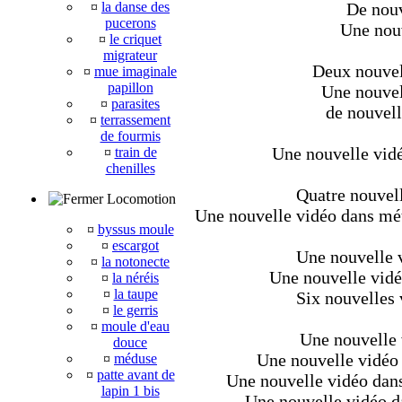
¤
la danse des
De nouv
pucerons
Une nouv
¤
le criquet
migrateur
Deux nouvell
¤
mue imaginale
papillon
Une nouvel
¤
parasites
de nouvell
¤
terrassement
de fourmis
Une nouvelle vidé
¤
train de
chenilles
Quatre nouvell
Locomotion
Une nouvelle vidéo dans méta
¤
byssus moule
¤
escargot
Une nouvelle v
¤
la notonecte
Une nouvelle vidé
¤
la néréis
¤
la taupe
Six nouvelles 
¤
le gerris
¤
moule d'eau
Une nouvelle 
douce
Une nouvelle vidéo 
¤
méduse
¤
patte avant de
Une nouvelle vidéo dans
lapin 1 bis
Une nouvelle vidéo da