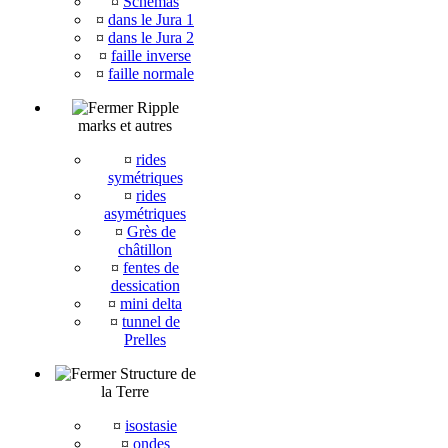
¤
Schémas
¤
dans le Jura 1
¤
dans le Jura 2
¤
faille inverse
¤
faille normale
Ripple
marks et autres
¤
rides
symétriques
¤
rides
asymétriques
¤
Grès de
châtillon
¤
fentes de
dessication
¤
mini delta
¤
tunnel de
Prelles
Structure de
la Terre
¤
isostasie
¤
ondes