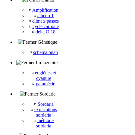
¤
Amplification
¤
albedo 1
¤
climats passés
¤
cycle carbone
¤
delta O 18
Génétique
¤
schéma bilan
Protozoaires
¤
euglènes et
cyanure
¤
paramécie
Sordaria
¤
Sordaria
¤
explications
sordaria
¤
méthode
sordaria