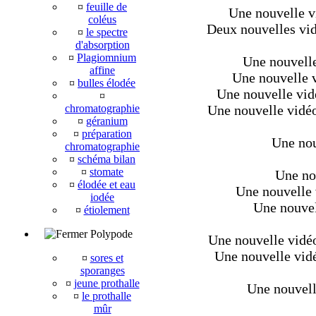
¤
feuille de
Une nouvelle v
coléus
Deux nouvelles vid
¤
le spectre
d'absorption
¤
Plagiomnium
Une nouvelle 
affine
Une nouvelle v
¤
bulles élodée
Une nouvelle vidé
¤
chromatographie
Une nouvelle vidéo
¤
géranium
¤
préparation
Une nou
chromatographie
¤
schéma bilan
¤
stomate
Une nou
¤
élodée et eau
Une nouvelle 
iodée
Une nouvell
¤
étiolement
Polypode
Une nouvelle vidéo 
Une nouvelle vidéo
¤
sores et
sporanges
¤
jeune prothalle
Une nouvell
¤
le prothalle
mûr