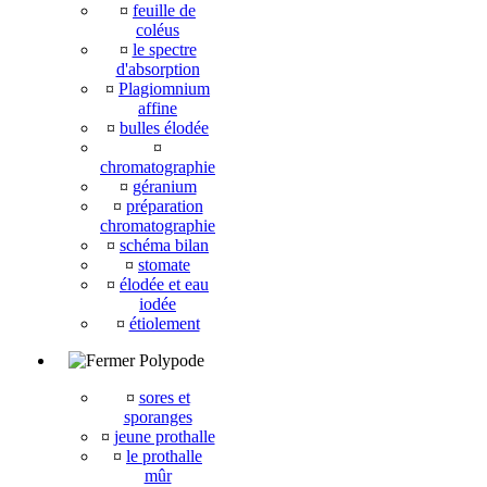
¤
feuille de
coléus
¤
le spectre
d'absorption
¤
Plagiomnium
affine
¤
bulles élodée
¤
chromatographie
¤
géranium
¤
préparation
chromatographie
¤
schéma bilan
¤
stomate
¤
élodée et eau
iodée
¤
étiolement
Polypode
¤
sores et
sporanges
¤
jeune prothalle
¤
le prothalle
mûr