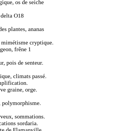
gique, os de seiche
 delta O18
des plantes, ananas
 mimétisme cryptique.
geon, frêne 1
r, pois de senteur.
ique, climats passé.
plification.
ve graine, orge.
e, polymorphisme.
rveux, sommations.
cations sordaria.
te de Flamanville.