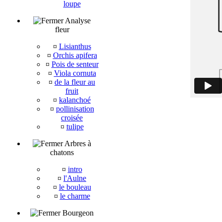
loupe
Analyse
fleur
¤
Lisianthus
¤
Orchis apifera
¤
Pois de senteur
¤
Viola cornuta
¤
de la fleur au
fruit
¤
kalanchoé
¤
pollinisation
croisée
¤
tulipe
Arbres à
chatons
¤
intro
¤
l'Aulne
¤
le bouleau
¤
le charme
Bourgeon