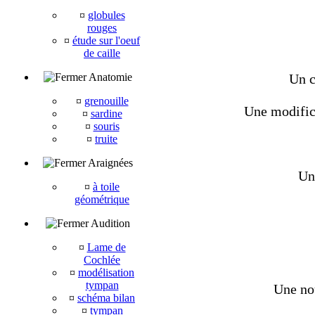
¤
globules
rouges
¤
étude sur l'oeuf
de caille
Anatomie
Un c
¤
grenouille
Une modifica
¤
sardine
¤
souris
¤
truite
Araignées
Une
¤
à toile
géométrique
Audition
¤
Lame de
Cochlée
¤
modélisation
tympan
Une nou
¤
schéma bilan
¤
tympan