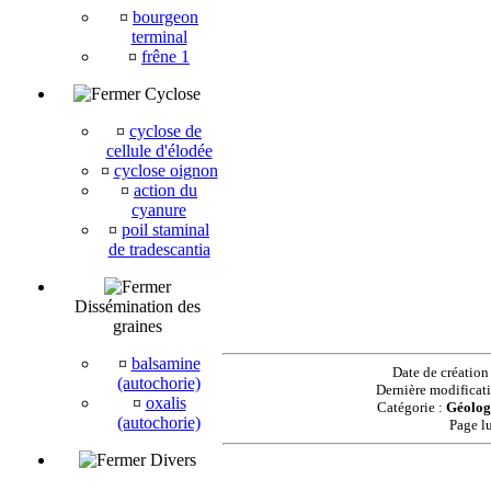
¤
bourgeon
terminal
¤
frêne 1
Cyclose
¤
cyclose de
cellule d'élodée
¤
cyclose oignon
¤
action du
cyanure
¤
poil staminal
de tradescantia
Dissémination des
graines
¤
balsamine
Date de création
(autochorie)
Dernière modificat
¤
oxalis
Catégorie :
Géologi
(autochorie)
Page l
Divers