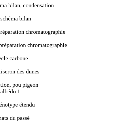
éma bilan, condensation
, schéma bilan
 préparation chromatographie
, préparation chromatographie
ycle carbone
 liseron des dunes
tion, pou pigeon
 albédo 1
hénotype étendu
mats du passé