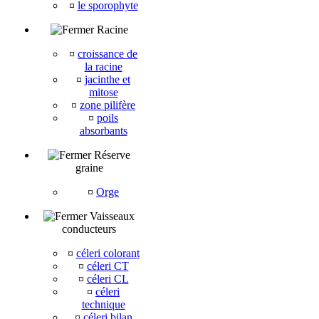
¤
le sporophyte
Racine
¤
croissance de
la racine
¤
jacinthe et
mitose
¤
zone pilifère
¤
poils
absorbants
Réserve
graine
¤
Orge
Vaisseaux
conducteurs
¤
céleri colorant
¤
céleri CT
¤
céleri CL
¤
céleri
technique
¤
céleri bilan