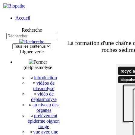
Accueil
Recherche
La formation d'une chaîne d
roches sédime
Lignée verte
(dé)plasmolyse
¤
introduction
¤
vidéos de
plasmolyse
¤
vidéo de
déplasmolyse
¤
au niveau des
organes
¤
prélèvement
épiderme oignon
rouge
¤
vue avec une