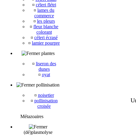
¤
céleri flétri
¤
lames du
commerce
¤
les pleurs
¤
fleur blanche
colorant
¤
céleri écrasé
¤
lamier pourpre
plantes
¤
liseron des
dunes
¤
oyat
pollinisation
¤
noisetier
Un
¤
pollinisation
croisée
Métazoaires
(dé)plasmolyse