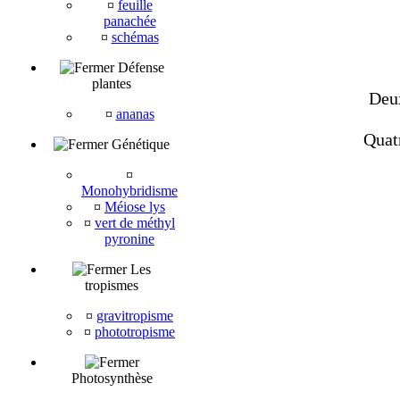
¤
feuille
panachée
¤
schémas
Défense
plantes
Deux
¤
ananas
Quat
Génétique
¤
Monohybridisme
¤
Méiose lys
¤
vert de méthyl
pyronine
Les
tropismes
¤
gravitropisme
¤
phototropisme
Photosynthèse