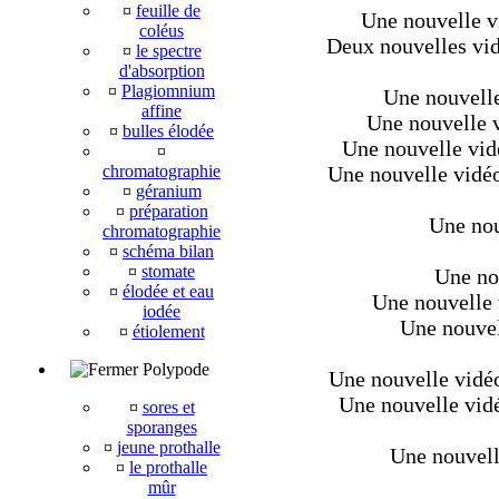
¤
feuille de
Une nouvelle v
coléus
Deux nouvelles vid
¤
le spectre
d'absorption
¤
Plagiomnium
Une nouvelle 
affine
Une nouvelle v
¤
bulles élodée
Une nouvelle vidé
¤
chromatographie
Une nouvelle vidéo
¤
géranium
¤
préparation
Une nou
chromatographie
¤
schéma bilan
¤
stomate
Une nou
¤
élodée et eau
Une nouvelle 
iodée
Une nouvell
¤
étiolement
Polypode
Une nouvelle vidéo 
Une nouvelle vidéo
¤
sores et
sporanges
¤
jeune prothalle
Une nouvell
¤
le prothalle
mûr