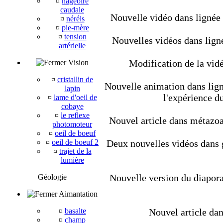
¤
nageoire
caudale
Nouvelle vidéo dans lignée
¤
néréis
¤
pie-mère
¤
tension
Nouvelles vidéos dans lign
artérielle
Modification de la vidé
Vision
¤
cristallin de
Nouvelle animation dans ligné
lapin
l'expérience d
¤
lame d'oeil de
cobaye
¤
le reflexe
Nouvel article dans métazoair
photomoteur
¤
oeil de boeuf
¤
oeil de boeuf 2
Deux nouvelles vidéos dans géo
¤
trajet de la
lumière
Nouvelle version du diapora
Géologie
Aimantation
¤
basalte
Nouvel article dan
¤
champ