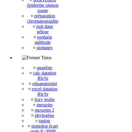
épiderme oignon
rouge
¤
préparation
chromatographie
¤
puit dans
gélose
¤
sordaria
méthode
¤
stomates
Tutos
¤
anagène
¤
calc datation
Rb/Sr
¤
eduanatomist
¤
excel datation
Rb/Sr
¤
foxy jeulin
¤
mesurim
¤
mesurim 2
¤
phylogène
¤
rastop
¤
sismolog écart
onde P / PMP