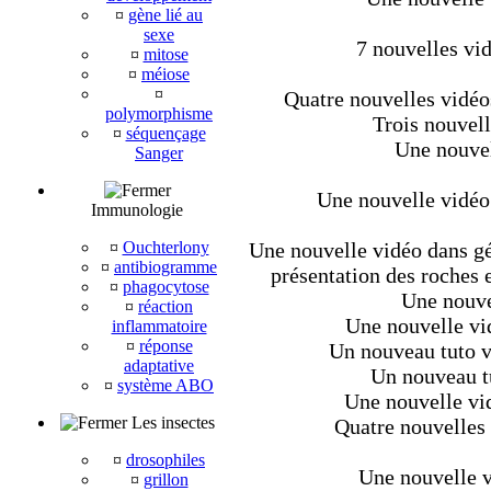
¤
gène lié au
sexe
7 nouvelles vi
¤
mitose
¤
méiose
¤
Quatre nouvelles vidéo
polymorphisme
Trois nouvell
¤
séquençage
Une nouvel
Sanger
Une nouvelle vidéo
Immunologie
¤
Ouchterlony
Une nouvelle vidéo dans géo
¤
antibiogramme
présentation des roches e
¤
phagocytose
Une nouve
¤
réaction
Une nouvelle vi
inflammatoire
¤
réponse
Un nouveau tuto v
adaptative
Un nouveau tu
¤
système ABO
Une nouvelle vid
Les insectes
Quatre nouvelles 
¤
drosophiles
Une nouvelle v
¤
grillon