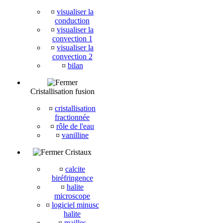
¤
visualiser la
conduction
¤
visualiser la
convection 1
¤
visualiser la
convection 2
¤
bilan
Cristallisation fusion
¤
cristallisation
fractionnée
¤
rôle de l'eau
¤
vanilline
Cristaux
¤
calcite
biréfringence
¤
halite
microscope
¤
logiciel minusc
halite
¤
mailles