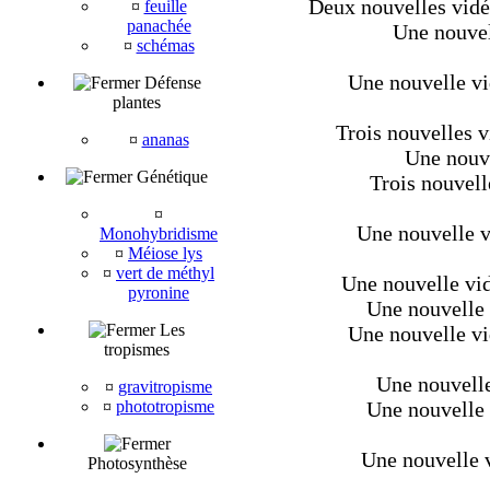
Deux nouvelles vid
¤
feuille
panachée
Une nouvel
¤
schémas
Une nouvelle vid
Défense
plantes
Trois nouvelles v
¤
ananas
Une nouve
Génétique
Trois nouvell
¤
Une nouvelle v
Monohybridisme
¤
Méiose lys
¤
vert de méthyl
Une nouvelle vi
pyronine
Une nouvelle v
Les
Une nouvelle vi
tropismes
Une nouvelle
¤
gravitropisme
¤
phototropisme
Une nouvelle v
Une nouvelle v
Photosynthèse