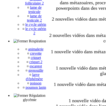
dans métazoaires, procré
folliculaire 2
¤
lame de
powerpoints dans des vers
testicule
¤
lame de
2 nouvelles vidéos dans méta
testicule 2
¤
le cycle utérin
¤
le cycle utérin
2
2 nouvelles vidéos dans métaz
c
Respiration
¤
animalerie
1 nouvelle vidéo dans métaz
¤
crevette
¤
criquet
¤
criquet 2
¤
escargot
1 nouvelle vidéo dans mét
¤
grenouille
gla
¤
larve
d'éphémère
¤
poisson
1 nouvelle vidéo dans métaz
¤
poumon lapin
Régulation
glycémie
1 nouvelle vidéo da