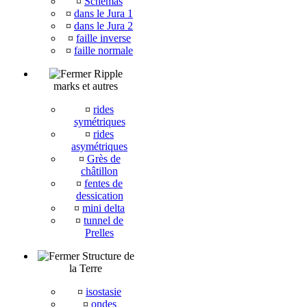
¤
Schémas
¤
dans le Jura 1
¤
dans le Jura 2
¤
faille inverse
¤
faille normale
Ripple
marks et autres
¤
rides
symétriques
¤
rides
asymétriques
¤
Grès de
châtillon
¤
fentes de
dessication
¤
mini delta
¤
tunnel de
Prelles
Structure de
la Terre
¤
isostasie
¤
ondes