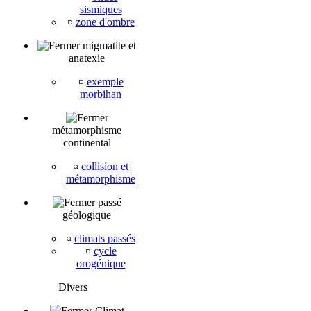
sismiques
¤
zone d'ombre
migmatite et
anatexie
¤
exemple
morbihan
métamorphisme
continental
¤
collision et
métamorphisme
passé
géologique
¤
climats passés
¤
cycle
orogénique
Divers
Climat