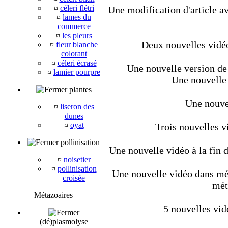
¤
céleri flétri
Une modification d'article av
¤
lames du
commerce
¤
les pleurs
Deux nouvelles vidéo
¤
fleur blanche
colorant
¤
céleri écrasé
Une nouvelle version de 
¤
lamier pourpre
Une nouvelle 
plantes
Une nouvel
¤
liseron des
dunes
¤
oyat
Trois nouvelles v
pollinisation
Une nouvelle vidéo à la fin d
¤
noisetier
¤
pollinisation
Une nouvelle vidéo dans méta
croisée
mét
Métazoaires
5 nouvelles vid
(dé)plasmolyse