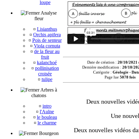
loupe
Analyse
fleur
¤
Lisianthus
¤
Orchis apifera
¤
Pois de senteur
¤
Viola cornuta
¤
de la fleur au
fruit
¤
kalanchoé
Date de création :
20/10/2021
Dernière modification :
20/10/20
¤
pollinisation
Catégorie :
Géologie - Dat
croisée
Page lue
5078 fois
¤
tulipe
Arbres à
chatons
Deux nouvelles vidéo
¤
intro
¤
l'Aulne
Une nouvel
¤
le bouleau
¤
le charme
Deux nouvelles vidéos dan
Bourgeon