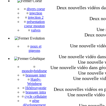
Coeur
Deux nouvelles vidéos dan
¤
divers coeur
¤
injection
¤
injection 2
Deux nou
¤
présentation
coeur mouton
Une 
¤
valves
Deux nouvel
Evolution
Une nouvelle vidéo
¤
poux et
pigeons
Une nouvelle vidéo dans 
Génétique
Une nouvelle v
¤
Une nouvelle vidéo dans géo
monohybridisme
Une nouvelle v
¤
brassage inter
Une nouvelle vid
¤
Hardy-
Weinberg
¤
Hétérozygotie
Deux nouvelles vidéos en pl
¤
brassage intra
Une nouvelle vidéo d
¤
cycle cellulaire
¤
gène
développement
Une nouvelle 