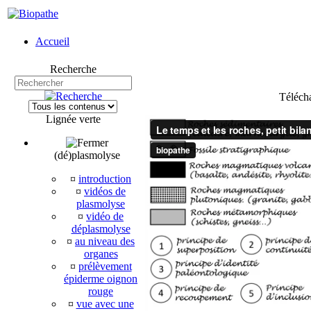
Accueil
Recherche
Téléch
Lignée verte
(dé)plasmolyse
¤
introduction
¤
vidéos de
plasmolyse
¤
vidéo de
déplasmolyse
¤
au niveau des
organes
¤
prélèvement
épiderme oignon
rouge
¤
vue avec une