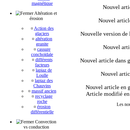
magnétique
Nouvel artic
Altération et
érosion
Nouvel artic
¤
Action des
Nouvelle version de l
glaciers
¤
altération
granite
Nouvel arti
¤
cassure
conchoïdale
¤
différents
Nouvel article dans g
facteurs
¤
lapiaz de
Nouvel artic
Loulle
¤
lapiaz des
Chauvins
Nouvel article en g
¤
massif ancien
Article modifié en 
¤
recyclage
roche
Les nou
¤
érosion
différentielle
Convection
vs conduction