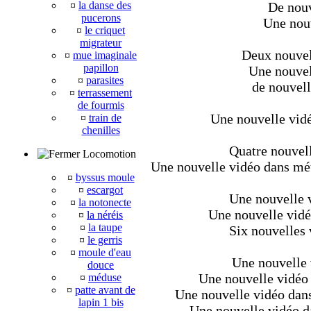
¤
la danse des
De nouv
pucerons
Une nouv
¤
le criquet
migrateur
Deux nouvell
¤
mue imaginale
papillon
Une nouvel
¤
parasites
de nouvell
¤
terrassement
de fourmis
Une nouvelle vidé
¤
train de
chenilles
Quatre nouvell
Locomotion
Une nouvelle vidéo dans méta
¤
byssus moule
¤
escargot
Une nouvelle v
¤
la notonecte
Une nouvelle vidé
¤
la néréis
¤
la taupe
Six nouvelles 
¤
le gerris
¤
moule d'eau
Une nouvelle 
douce
Une nouvelle vidéo 
¤
méduse
¤
patte avant de
Une nouvelle vidéo dans
lapin 1 bis
Une nouvelle vidéo da