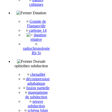
cubiques
Datation
¤
Granite de
Flamanville
¤
carbone 14
datation
relative
¤
radiochronologie
Rb Sr
Dorsale
ophiolites subduction
¤
chenaillet
¤
décompression
adiabatique
¤
fusion partielle
¤
magmatisme
de subduction
¤
preuve
subduction
¤
schéma bilan