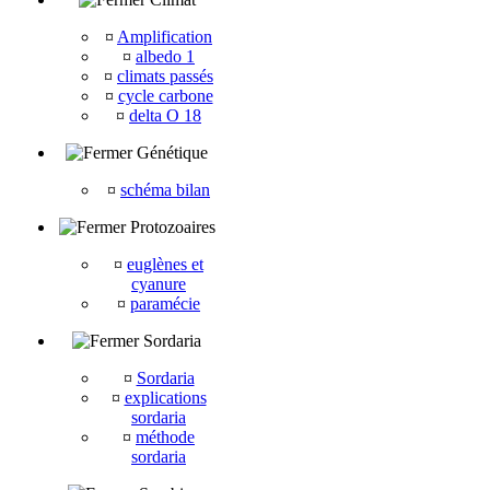
¤
Amplification
¤
albedo 1
¤
climats passés
¤
cycle carbone
¤
delta O 18
Génétique
¤
schéma bilan
Protozoaires
¤
euglènes et
cyanure
¤
paramécie
Sordaria
¤
Sordaria
¤
explications
sordaria
¤
méthode
sordaria