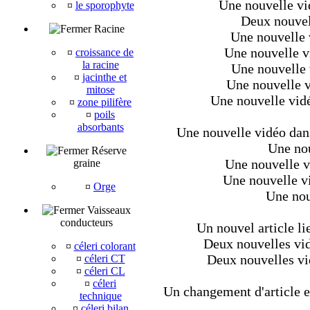
Une nouvelle vi
¤
le sporophyte
Deux nouvel
Racine
Une nouvelle 
Une nouvelle v
¤
croissance de
la racine
Une nouvelle 
¤
jacinthe et
Une nouvelle v
mitose
Une nouvelle vidé
¤
zone pilifère
¤
poils
absorbants
Une nouvelle vidéo dans 
Une nou
Réserve
Une nouvelle v
graine
Une nouvelle v
¤
Orge
Une nouv
Vaisseaux
conducteurs
Un nouvel article li
Deux nouvelles vid
¤
céleri colorant
Deux nouvelles vi
¤
céleri CT
¤
céleri CL
¤
céleri
Un changement d'article et
technique
¤
céleri bilan