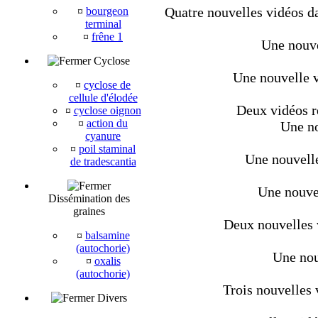
Quatre nouvelles vidéos da
¤
bourgeon
terminal
¤
frêne 1
Une nouve
Cyclose
Une nouvelle v
¤
cyclose de
cellule d'élodée
Deux vidéos r
¤
cyclose oignon
¤
action du
Une no
cyanure
¤
poil staminal
Une nouvelle
de tradescantia
Une nouvel
Dissémination des
graines
Deux nouvelles v
¤
balsamine
(autochorie)
Une nou
¤
oxalis
(autochorie)
Trois nouvelles 
Divers