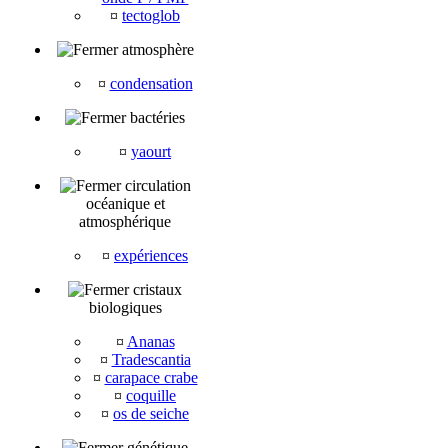
¤
tectoglob
atmosphère
¤
condensation
bactéries
¤
yaourt
circulation
océanique et
atmosphérique
¤
expériences
cristaux
biologiques
¤
Ananas
¤
Tradescantia
¤
carapace crabe
¤
coquille
¤
os de seiche
génétique