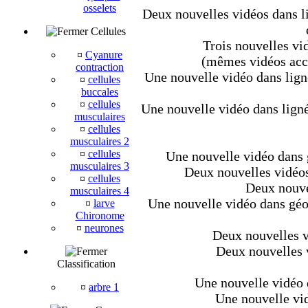
osselets
Deux nouvelles vidéos dans li
Cellules
Trois nouvelles vid
¤
Cyanure
(mêmes vidéos acce
contraction
Une nouvelle vidéo dans lign
¤
cellules
buccales
¤
cellules
Une nouvelle vidéo dans ligné
musculaires
¤
cellules
musculaires 2
¤
cellules
Une nouvelle vidéo dans g
musculaires 3
Deux nouvelles vidéos 
¤
cellules
Deux nouve
musculaires 4
Une nouvelle vidéo dans géo
¤
larve
Chironome
¤
neurones
Deux nouvelles vi
Deux nouvelles v
Classification
Une nouvelle vidéo d
¤
arbre 1
Une nouvelle vid