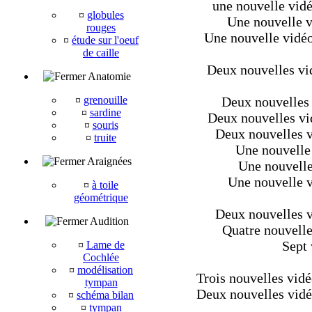
une nouvelle vidé
¤
globules
Une nouvelle v
rouges
Une nouvelle vidéo
¤
étude sur l'oeuf
de caille
Deux nouvelles vi
Anatomie
¤
grenouille
Deux nouvelles 
¤
sardine
Deux nouvelles vid
¤
souris
Deux nouvelles vi
¤
truite
Une nouvelle 
Araignées
Une nouvelle
Une nouvelle vi
¤
à toile
géométrique
Deux nouvelles vi
Audition
Quatre nouvelles
Sept 
¤
Lame de
Cochlée
¤
modélisation
Trois nouvelles vidé
tympan
Deux nouvelles vidéo
¤
schéma bilan
¤
tympan