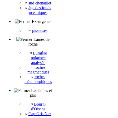
¤
sud chenaillet
¤
âge des fonds
océaniques
Exsurgence
¤
pisseuses
Lames de
roche
¤
Lumière
polarisée
analysée
¤
roches
magmatiques
¤
roches
métamorphiques
Les failles et
plis
¤
Bourg-
d'Oisans
¤
Cap Gris Nez