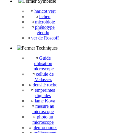
Symbiose
¤
haricot vert
¤
lichen
¤
microbiote
¤
phénotype
étendu
¤
ver de Roscoff
Techniques
¤
Guide
utilisation
microscope
¤
cellule de
Malassez
¤
densité roche
¤
empreintes
digitales
¤
lame Kova
¤
mesure au
microscope
¤
photo au
microscope
¤
pleurocoques
¤
prélèvement