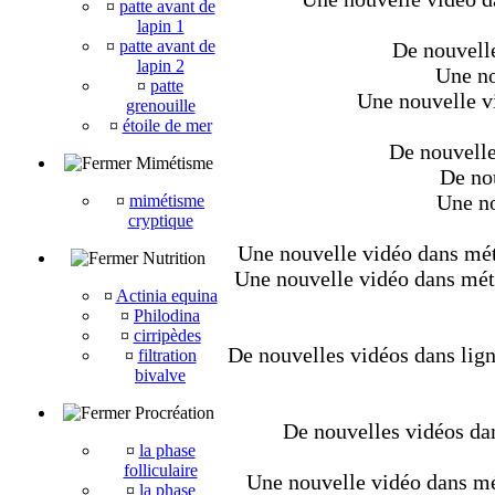
¤
patte avant de
lapin 1
¤
patte avant de
De nouvelle
lapin 2
Une no
¤
patte
Une nouvelle v
grenouille
¤
étoile de mer
De nouvelle
Mimétisme
De nou
Une no
¤
mimétisme
cryptique
Une nouvelle vidéo dans méta
Nutrition
Une nouvelle vidéo dans métaz
¤
Actinia equina
¤
Philodina
¤
cirripèdes
De nouvelles vidéos dans lign
¤
filtration
bivalve
Procréation
De nouvelles vidéos dan
¤
la phase
folliculaire
Une nouvelle vidéo dans mét
¤
la phase