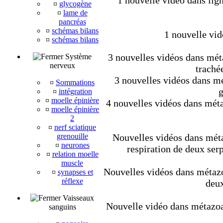
1 nouvelle vidéo dans lig
¤
glycogène
¤
lame de
pancréas
¤
schémas bilans
1 nouvelle vid
¤
schémas bilans
3 nouvelles vidéos dans méta
Système
nerveux
trachée
3 nouvelles vidéos dans mét
¤
Sommations
g
¤
intégration
¤
moelle épinière
4 nouvelles vidéos dans méta
¤
moelle épinière
2
¤
nerf sciatique
grenouille
Nouvelles vidéos dans métaz
¤
neurones
respiration de deux ser
¤
relation moelle
muscle
Nouvelles vidéos dans métazoa
¤
synapses et
réflexe
deux
Vaisseaux
Nouvelle vidéo dans métazoair
sanguins