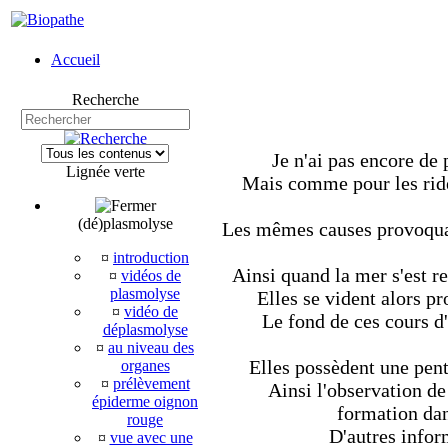
Accueil
Recherche
Je n'ai pas encore de
Lignée verte
Mais comme pour les ride
(dé)plasmolyse
Les mêmes causes provoquant
¤
introduction
Ainsi quand la mer s'est r
¤
vidéos de
plasmolyse
Elles se vident alors p
¤
vidéo de
Le fond de ces cours d'
déplasmolyse
¤
au niveau des
Elles possèdent une pente
organes
¤
prélèvement
Ainsi l'observation de
épiderme oignon
formation dan
rouge
D'autres infor
¤
vue avec une