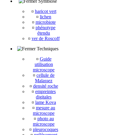
Symbiose
¤
haricot vert
¤
lichen
¤
microbiote
¤
phénotype
étendu
¤
ver de Roscoff
Techniques
¤
Guide
utilisation
microscope
¤
cellule de
Malassez
¤
densité roche
¤
empreintes
digitales
¤
lame Kova
¤
mesure au
microscope
¤
photo au
microscope
¤
pleurocoques
¤
prélèvement