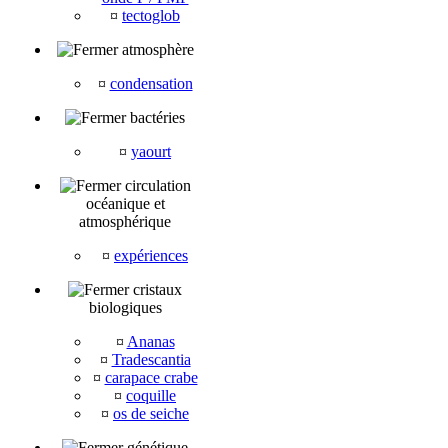
¤
tectoglob
atmosphère
¤
condensation
bactéries
¤
yaourt
circulation
océanique et
atmosphérique
¤
expériences
cristaux
biologiques
¤
Ananas
¤
Tradescantia
¤
carapace crabe
¤
coquille
¤
os de seiche
génétique