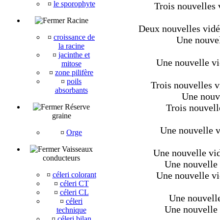
¤
le sporophyte
Trois nouvelles 
Racine
Deux nouvelles vid
¤
croissance de
Une nouvel
la racine
¤
jacinthe et
Une nouvelle vid
mitose
¤
zone pilifère
¤
poils
Trois nouvelles v
absorbants
Une nouve
Trois nouvell
Réserve
graine
Une nouvelle v
¤
Orge
Vaisseaux
Une nouvelle vi
conducteurs
Une nouvelle v
Une nouvelle vi
¤
céleri colorant
¤
céleri CT
¤
céleri CL
Une nouvelle
¤
céleri
Une nouvelle v
technique
¤
céleri bilan