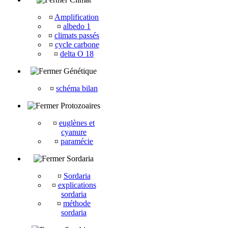
¤
Amplification
¤
albedo 1
¤
climats passés
¤
cycle carbone
¤
delta O 18
Génétique
¤
schéma bilan
Protozoaires
¤
euglènes et
cyanure
¤
paramécie
Sordaria
¤
Sordaria
¤
explications
sordaria
¤
méthode
sordaria