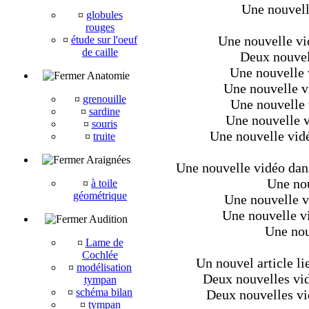
Une nouvell
¤
globules
rouges
Une nouvelle vi
¤
étude sur l'oeuf
de caille
Deux nouvel
Une nouvelle 
Anatomie
Une nouvelle v
¤
grenouille
Une nouvelle 
¤
sardine
Une nouvelle v
¤
souris
Une nouvelle vidé
¤
truite
Araignées
Une nouvelle vidéo dans 
Une nou
¤
à toile
géométrique
Une nouvelle v
Une nouvelle v
Audition
Une nouv
¤
Lame de
Cochlée
Un nouvel article li
¤
modélisation
Deux nouvelles vid
tympan
¤
schéma bilan
Deux nouvelles vi
¤
tympan