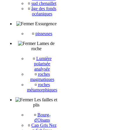
¤
sud chenaillet
¤
âge des fonds
océaniques
Exsurgence
¤
pisseuses
Lames de
roche
¤
Lumière
polarisée
analysée
¤
roches
magmatiques
¤
roches
métamorphiques
Les failles et
plis
¤
Bourg-
d'Oisans
¤
Cap Gris Nez