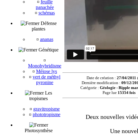
¤
feuille
panachée
¤
schémas
Défense
plantes
¤
ananas
Génétique
¤
Monohybridisme
¤
Méiose lys
¤
vert de méthyl
Date de création :
27/04/2011
pyronine
Dernière modification :
09/12/20
Catégorie :
Géologie - Ripple mar
Les
Page lue
15354 fois
tropismes
¤
gravitropisme
¤
phototropisme
Deux nouvelles vidéo
Une nouvel
Photosynthèse