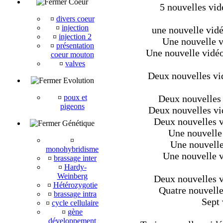
Coeur
5 nouvelles vid
¤
divers coeur
¤
injection
une nouvelle vidé
¤
injection 2
Une nouvelle v
¤
présentation
Une nouvelle vidéo
coeur mouton
¤
valves
Deux nouvelles vi
Evolution
¤
poux et
Deux nouvelles 
pigeons
Deux nouvelles vid
Deux nouvelles vi
Génétique
Une nouvelle 
¤
Une nouvelle
monohybridisme
Une nouvelle vi
¤
brassage inter
¤
Hardy-
Weinberg
Deux nouvelles vi
¤
Hétérozygotie
Quatre nouvelles
¤
brassage intra
Sept 
¤
cycle cellulaire
¤
gène
développement