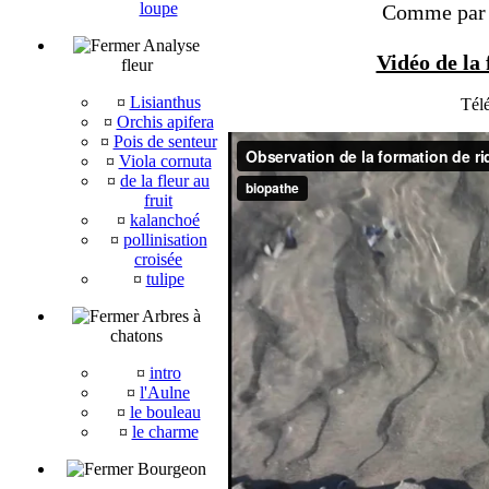
loupe
Comme par e
Analyse
Vidéo de la 
fleur
¤
Lisianthus
Tél
¤
Orchis apifera
¤
Pois de senteur
¤
Viola cornuta
¤
de la fleur au
fruit
¤
kalanchoé
¤
pollinisation
croisée
¤
tulipe
Arbres à
chatons
¤
intro
¤
l'Aulne
¤
le bouleau
¤
le charme
Bourgeon