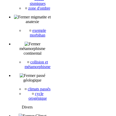
sismiques
¤
zone d'ombre
migmatite et
anatexie
¤
exemple
morbihan
métamorphisme
continental
¤
collision et
métamorphisme
passé
géologique
¤
climats passés
¤
cycle
orogénique
Divers
Climat