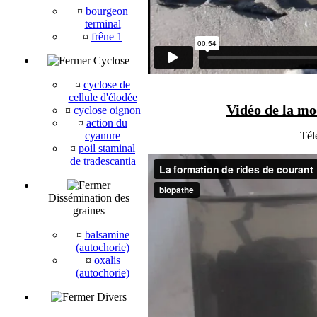
¤
bourgeon
terminal
¤
frêne 1
Cyclose
¤
cyclose de
cellule d'élodée
Vidéo de la mod
¤
cyclose oignon
¤
action du
cyanure
Tél
¤
poil staminal
de tradescantia
Dissémination des
graines
¤
balsamine
(autochorie)
¤
oxalis
(autochorie)
Divers