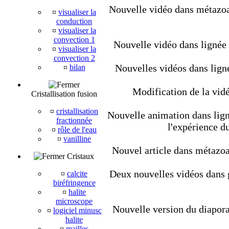
Nouvelle vidéo dans métazoair
¤
visualiser la
conduction
¤
visualiser la
convection 1
Nouvelle vidéo dans lignée
¤
visualiser la
convection 2
Nouvelles vidéos dans lign
¤
bilan
Modification de la vidé
Cristallisation fusion
¤
cristallisation
Nouvelle animation dans ligné
fractionnée
l'expérience d
¤
rôle de l'eau
¤
vanilline
Nouvel article dans métazoair
Cristaux
Deux nouvelles vidéos dans géo
¤
calcite
biréfringence
¤
halite
microscope
Nouvelle version du diapora
¤
logiciel minusc
halite
¤
mailles