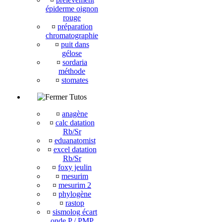
épiderme oignon
rouge
¤
préparation
chromatographie
¤
puit dans
gélose
¤
sordaria
méthode
¤
stomates
Tutos
¤
anagène
¤
calc datation
Rb/Sr
¤
eduanatomist
¤
excel datation
Rb/Sr
¤
foxy jeulin
¤
mesurim
¤
mesurim 2
¤
phylogène
¤
rastop
¤
sismolog écart
onde P / PMP