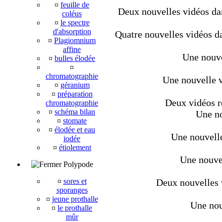
¤
feuille de
Deux nouvelles vidéos dan
coléus
¤
le spectre
d'absorption
Quatre nouvelles vidéos da
¤
Plagiomnium
affine
Une nouve
¤
bulles élodée
¤
chromatographie
Une nouvelle v
¤
géranium
¤
préparation
Deux vidéos r
chromatographie
¤
schéma bilan
Une no
¤
stomate
¤
élodée et eau
Une nouvelle
iodée
¤
étiolement
Une nouvel
Polypode
¤
sores et
Deux nouvelles v
sporanges
¤
jeune prothalle
Une nou
¤
le prothalle
mûr