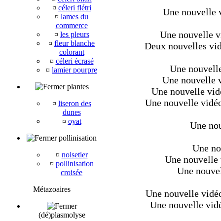
¤
céleri flétri
Une nouvelle v
¤
lames du
commerce
Une nouvelle v
¤
les pleurs
¤
fleur blanche
Deux nouvelles vid
colorant
¤
céleri écrasé
Une nouvelle 
¤
lamier pourpre
Une nouvelle v
plantes
Une nouvelle vidé
Une nouvelle vidéo
¤
liseron des
dunes
¤
oyat
Une nou
pollinisation
Une nou
¤
noisetier
Une nouvelle 
¤
pollinisation
Une nouvell
croisée
Métazoaires
Une nouvelle vidéo 
Une nouvelle vidéo
(dé)plasmolyse