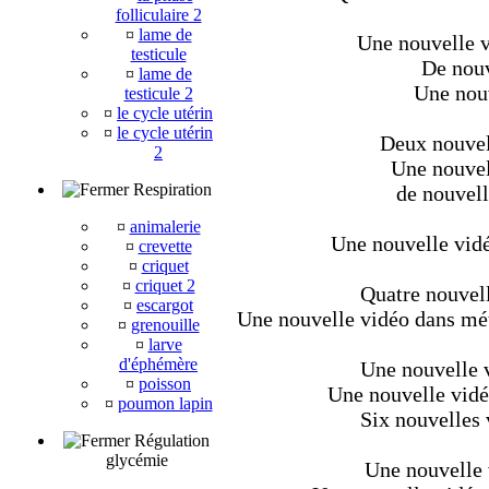
folliculaire 2
¤
lame de
Une nouvelle v
testicule
De nouv
¤
lame de
Une nouv
testicule 2
¤
le cycle utérin
¤
le cycle utérin
Deux nouvell
2
Une nouvel
Respiration
de nouvell
¤
animalerie
Une nouvelle vidé
¤
crevette
¤
criquet
¤
criquet 2
Quatre nouvell
¤
escargot
Une nouvelle vidéo dans méta
¤
grenouille
¤
larve
d'éphémère
Une nouvelle v
¤
poisson
Une nouvelle vidé
¤
poumon lapin
Six nouvelles 
Régulation
glycémie
Une nouvelle 