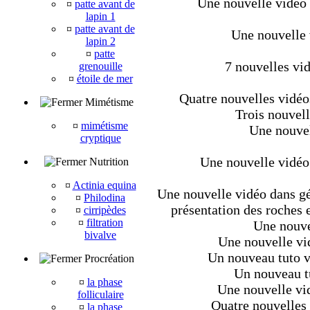
Une nouvelle vidéo d
¤
patte avant de
lapin 1
¤
patte avant de
Une nouvelle 
lapin 2
¤
patte
7 nouvelles vi
grenouille
¤
étoile de mer
Quatre nouvelles vidéo
Mimétisme
Trois nouvell
¤
mimétisme
Une nouvel
cryptique
Une nouvelle vidéo
Nutrition
¤
Actinia equina
Une nouvelle vidéo dans géo
¤
Philodina
présentation des roches e
¤
cirripèdes
¤
filtration
Une nouve
bivalve
Une nouvelle vi
Un nouveau tuto v
Procréation
Un nouveau tu
¤
la phase
Une nouvelle vid
folliculaire
Quatre nouvelles 
¤
la phase