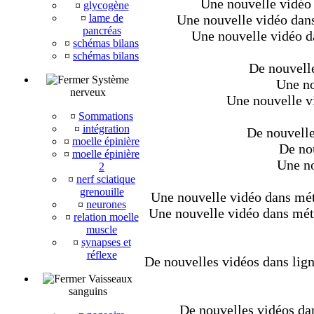
Une nouvelle vidéo 
¤
glycogène
¤
lame de
Une nouvelle vidéo dans
pancréas
Une nouvelle vidéo da
¤
schémas bilans
¤
schémas bilans
De nouvelle
Système
Une no
nerveux
Une nouvelle v
¤
Sommations
¤
intégration
De nouvelle
¤
moelle épinière
De nou
¤
moelle épinière
Une no
2
¤
nerf sciatique
grenouille
Une nouvelle vidéo dans méta
¤
neurones
Une nouvelle vidéo dans métaz
¤
relation moelle
muscle
¤
synapses et
réflexe
De nouvelles vidéos dans lign
Vaisseaux
sanguins
De nouvelles vidéos dan