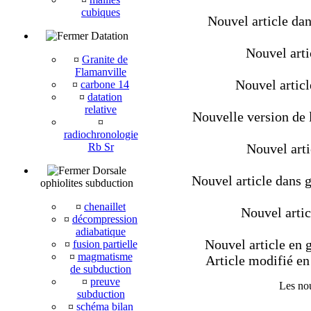
cubiques
Nouvel article dan
Datation
Nouvel artic
¤
Granite de
Flamanville
Nouvel artic
¤
carbone 14
¤
datation
relative
Nouvelle version de l
¤
radiochronologie
Rb Sr
Nouvel arti
Dorsale
Nouvel article dans g
ophiolites subduction
¤
chenaillet
Nouvel artic
¤
décompression
adiabatique
Nouvel article en g
¤
fusion partielle
¤
magmatisme
Article modifié en 
de subduction
¤
preuve
Les nou
subduction
¤
schéma bilan