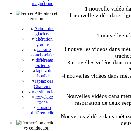
magnétique
1 nouvelle vidéo da
Altération et
1 nouvelle vidéo dans lig
érosion
¤
Action des
glaciers
1 nouvelle vid
¤
altération
granite
3 nouvelles vidéos dans méta
¤
cassure
conchoïdale
trachée
¤
différents
3 nouvelles vidéos dans mét
facteurs
g
¤
lapiaz de
4 nouvelles vidéos dans méta
Loulle
¤
lapiaz des
Chauvins
¤
massif ancien
Nouvelles vidéos dans métaz
¤
recyclage
respiration de deux ser
roche
¤
érosion
différentielle
Nouvelles vidéos dans métazoa
deux
Convection
vs conduction