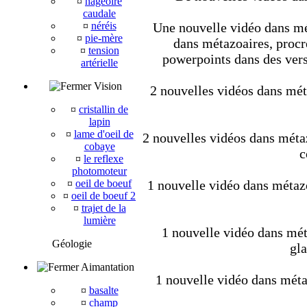
¤
nageoire
caudale
¤
néréis
Une nouvelle vidéo dans mét
¤
pie-mère
dans métazoaires, procré
¤
tension
powerpoints dans des vers
artérielle
Vision
2 nouvelles vidéos dans méta
¤
cristallin de
lapin
¤
lame d'oeil de
2 nouvelles vidéos dans métaz
cobaye
c
¤
le reflexe
photomoteur
¤
oeil de boeuf
1 nouvelle vidéo dans métaz
¤
oeil de boeuf 2
¤
trajet de la
lumière
1 nouvelle vidéo dans mét
Géologie
gla
Aimantation
1 nouvelle vidéo dans métaz
¤
basalte
¤
champ