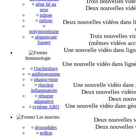
Trois nouvelles vidé
¤
gène lié au
Deux nouvelles vidéo
sexe
¤
mitose
¤
méiose
Deux nouvelles vidéos dans li
¤
polymorphisme
Trois nouvelles vid
¤
séquençage
(mêmes vidéos acce
Sanger
Une nouvelle vidéo dans lign
Immunologie
Une nouvelle vidéo dans ligné
¤
Ouchterlony
¤
antibiogramme
¤
phagocytose
Une nouvelle vidéo dans g
¤
réaction
inflammatoire
Deux nouvelles vidéos 
¤
réponse
Deux nouve
adaptative
Une nouvelle vidéo dans géo
¤
système ABO
Les insectes
Deux nouvelles vi
Deux nouvelles v
¤
drosophiles
¤
grillon