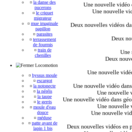
¤
la danse des
Une nouvelle vidéo d
pucerons
Une nouvelle vid
¤
le criquet
migrateur
¤
mue imaginale
Deux nouvelles vidéos dan
papillon
¤
parasites
Deux nou
¤
terrassement
de fourmis
¤
train de
Une 
chenilles
Deux nouvel
Locomotion
Une nouvelle vidéo
¤
byssus moule
¤
escargot
Une nouvelle vidéo dans 
¤
la notonecte
¤
la néréis
Une nouvelle v
¤
la taupe
Une nouvelle vidéo dans géo
¤
le gerris
Une nouvelle v
¤
moule d'eau
Une nouvelle vid
douce
¤
méduse
¤
patte avant de
Deux nouvelles vidéos en pl
lapin 1 bis