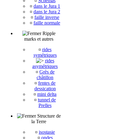
¤
Schémas
¤
dans le Jura 1
¤
dans le Jura 2
¤
faille inverse
¤
faille normale
Ripple
marks et autres
¤
rides
symétriques
rides
asymétriques
¤
Grès de
châtillon
¤
fentes de
dessication
¤
mini delta
¤
tunnel de
Prelles
Structure de
la Terre
¤
isostasie
¤
ondes