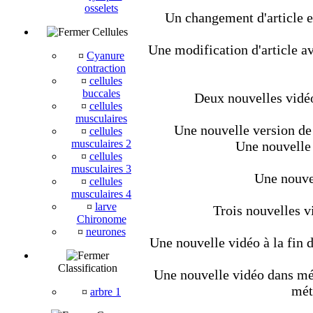
osselets
Un changement d'article et
Cellules
Une modification d'article av
¤
Cyanure
contraction
¤
cellules
buccales
Deux nouvelles vidéo
¤
cellules
musculaires
Une nouvelle version de 
¤
cellules
musculaires 2
Une nouvelle 
¤
cellules
musculaires 3
Une nouvel
¤
cellules
musculaires 4
¤
larve
Trois nouvelles v
Chironome
¤
neurones
Une nouvelle vidéo à la fin d
Classification
Une nouvelle vidéo dans méta
mét
¤
arbre 1