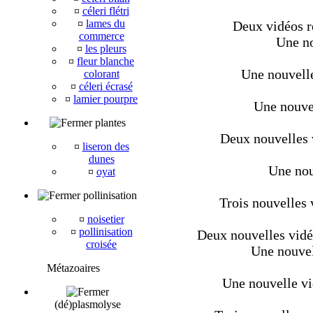
¤
céleri flétri
¤
lames du
Deux vidéos r
commerce
Une no
¤
les pleurs
¤
fleur blanche
Une nouvelle
colorant
¤
céleri écrasé
¤
lamier pourpre
Une nouvel
plantes
Deux nouvelles v
¤
liseron des
dunes
Une nou
¤
oyat
pollinisation
Trois nouvelles 
¤
noisetier
¤
pollinisation
Deux nouvelles vid
croisée
Une nouvel
Métazoaires
Une nouvelle vid
(dé)plasmolyse