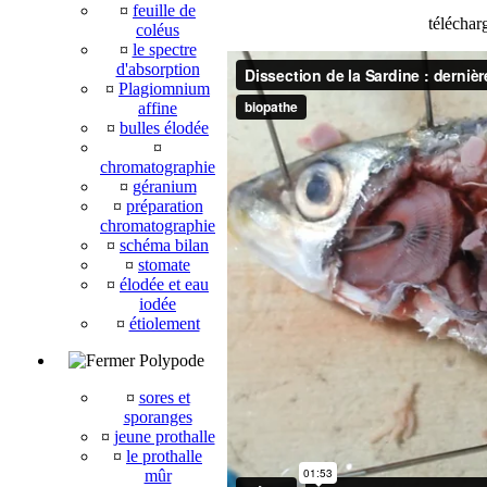
¤
feuille de
téléchar
coléus
¤
le spectre
d'absorption
¤
Plagiomnium
affine
¤
bulles élodée
¤
chromatographie
¤
géranium
¤
préparation
chromatographie
¤
schéma bilan
¤
stomate
¤
élodée et eau
iodée
¤
étiolement
Polypode
¤
sores et
sporanges
¤
jeune prothalle
¤
le prothalle
mûr