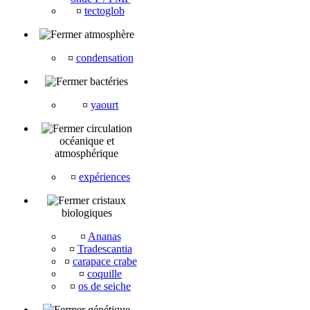
¤
tectoglob
atmosphère
¤
condensation
bactéries
¤
yaourt
circulation
océanique et
atmosphérique
¤
expériences
cristaux
biologiques
¤
Ananas
¤
Tradescantia
¤
carapace crabe
¤
coquille
¤
os de seiche
génétique