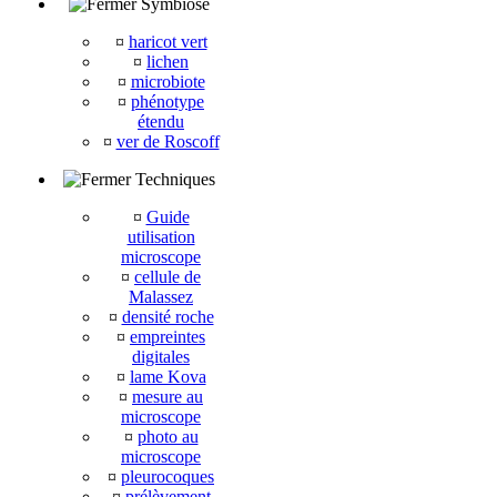
Symbiose
¤
haricot vert
¤
lichen
¤
microbiote
¤
phénotype
étendu
¤
ver de Roscoff
Techniques
¤
Guide
utilisation
microscope
¤
cellule de
Malassez
¤
densité roche
¤
empreintes
digitales
¤
lame Kova
¤
mesure au
microscope
¤
photo au
microscope
¤
pleurocoques
¤
prélèvement