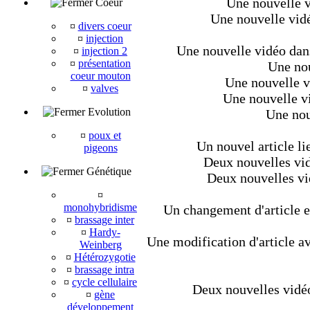
Une nouvelle v
Coeur
Une nouvelle vidé
¤
divers coeur
¤
injection
Une nouvelle vidéo dans 
¤
injection 2
¤
présentation
Une nou
coeur mouton
Une nouvelle v
¤
valves
Une nouvelle v
Evolution
Une nouv
¤
poux et
Un nouvel article li
pigeons
Deux nouvelles vid
Génétique
Deux nouvelles vi
¤
monohybridisme
Un changement d'article et
¤
brassage inter
¤
Hardy-
Une modification d'article av
Weinberg
¤
Hétérozygotie
¤
brassage intra
¤
cycle cellulaire
Deux nouvelles vidéo
¤
gène
développement