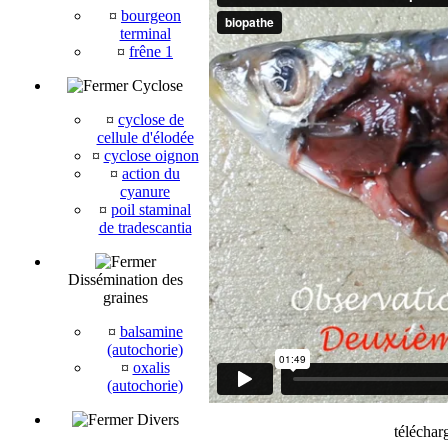
¤
bourgeon
terminal
¤
frêne 1
Cyclose
¤
cyclose de
cellule d'élodée
¤
cyclose oignon
¤
action du
cyanure
¤
poil staminal
de tradescantia
Dissémination des
graines
¤
balsamine
(autochorie)
¤
oxalis
(autochorie)
Divers
téléchar