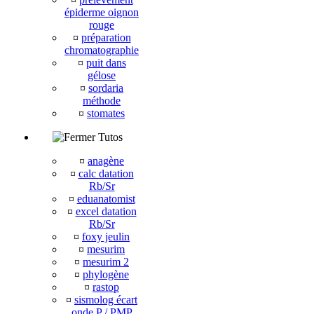
épiderme oignon
rouge
¤
préparation
chromatographie
¤
puit dans
gélose
¤
sordaria
méthode
¤
stomates
Tutos
¤
anagène
¤
calc datation
Rb/Sr
¤
eduanatomist
¤
excel datation
Rb/Sr
¤
foxy jeulin
¤
mesurim
¤
mesurim 2
¤
phylogène
¤
rastop
¤
sismolog écart
onde P / PMP