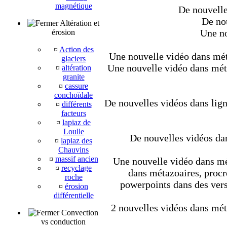
magnétique
De nouvelle
De nou
Altération et
Une no
érosion
¤
Action des
Une nouvelle vidéo dans méta
glaciers
Une nouvelle vidéo dans métaz
¤
altération
granite
¤
cassure
conchoïdale
De nouvelles vidéos dans lign
¤
différents
facteurs
¤
lapiaz de
Loulle
De nouvelles vidéos dan
¤
lapiaz des
Chauvins
¤
massif ancien
Une nouvelle vidéo dans mét
¤
recyclage
dans métazoaires, procré
roche
powerpoints dans des vers
¤
érosion
différentielle
2 nouvelles vidéos dans méta
Convection
vs conduction