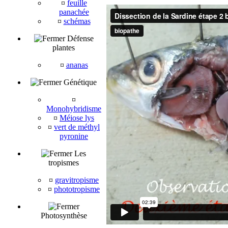
¤
feuille
panachée
¤
schémas
Défense
plantes
¤
ananas
Génétique
¤
Monohybridisme
¤
Méiose lys
¤
vert de méthyl
pyronine
Les
tropismes
¤
gravitropisme
¤
phototropisme
Photosynthèse