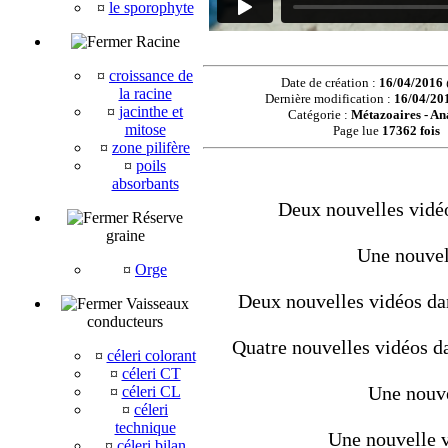
¤
le sporophyte
Racine
¤
croissance de
Date de création :
16/04/2016
la racine
Dernière modification :
16/04/20
¤
jacinthe et
Catégorie :
Métazoaires - A
mitose
Page lue
17362 fois
¤
zone pilifère
¤
poils
absorbants
Deux nouvelles vidéo
Réserve
graine
Une nouvel
¤
Orge
Deux nouvelles vidéos dan
Vaisseaux
conducteurs
Quatre nouvelles vidéos da
¤
céleri colorant
¤
céleri CT
Une nouve
¤
céleri CL
¤
céleri
technique
Une nouvelle v
¤
céleri bilan