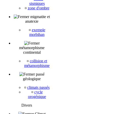
sismiques
¤
zone d'ombre
migmatite et
anatexie
¤
exemple
morbihan
métamorphisme
continental
¤
collision et
métamorphisme
passé
géologique
¤
climats passés
¤
cycle
orogénique
Divers
Climat