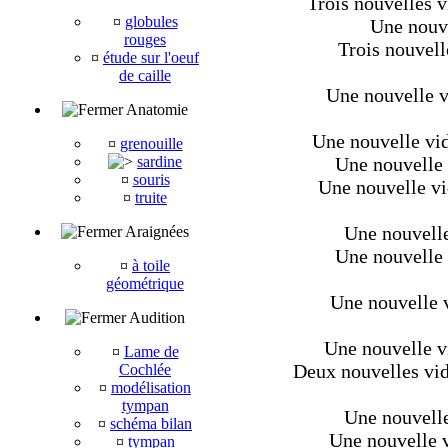
Trois nouvelles v
¤
globules
Une nouve
rouges
Trois nouvell
¤
étude sur l'oeuf
de caille
Une nouvelle v
Anatomie
Une nouvelle vi
¤
grenouille
sardine
Une nouvelle v
¤
souris
Une nouvelle vi
¤
truite
Une nouvelle
Araignées
Une nouvelle v
¤
à toile
géométrique
Une nouvelle v
Audition
Une nouvelle v
¤
Lame de
Deux nouvelles vid
Cochlée
¤
modélisation
tympan
Une nouvelle 
¤
schéma bilan
Une nouvelle v
¤
tympan