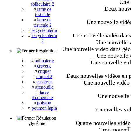
Une 
folliculaire 2
Deux nouvel
¤
lame de
testicule
¤
lame de
Une nouvelle vidéo
testicule 2
¤
le cycle utérin
Une nouvelle vidéo dans 
¤
le cycle utérin
2
Une nouvelle v
Une nouvelle vidéo dans géo
Respiration
Une nouvelle v
¤
animalerie
Une nouvelle vid
¤
crevette
¤
criquet
Deux nouvelles vidéos en pl
¤
criquet 2
¤
escargot
Une nouvelle vidéo d
¤
grenouille
¤
larve
Une nouvelle 
d'éphémère
¤
poisson
¤
poumon lapin
7 nouvelles vi
Régulation
Quatre nouvelles vidéo
glycémie
Trois nouvell