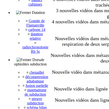
cubiques
trachée
3 nouvelles vidéos dans mét
Datation
g
¤
Granite de
4 nouvelles vidéos dans méta
Flamanville
¤
carbone 14
¤
datation
Nouvelles vidéos dans métaz
relative
¤
respiration de deux ser
radiochronologie
Rb Sr
Nouvelles vidéos dans métazoa
Dorsale
deux
ophiolites subduction
Nouvelle vidéo dans métazoair
¤
chenaillet
¤
décompression
adiabatique
¤
fusion partielle
Nouvelle vidéo dans lignée
¤
magmatisme
de subduction
¤
preuve
Nouvelles vidéos dans lign
subduction
¤
schéma bilan