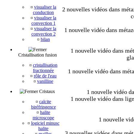
¤
visualiser la
2 nouvelles vidéos dans métaz
conduction
c
¤
visualiser la
convection 1
¤
visualiser la
1 nouvelle vidéo dans métaz
convection 2
¤
bilan
1 nouvelle vidéo dans mét
Cristallisation fusion
gla
¤
cristallisation
fractionnée
1 nouvelle vidéo dans métaz
¤
rôle de l'eau
¤
vanilline
1 nouvelle vidéo da
Cristaux
1 nouvelle vidéo dans lig
¤
calcite
biréfringence
¤
halite
microscope
1 nouvelle vid
¤
logiciel minusc
halite
3 nouvelles vidéos dans méta
¤
mailles