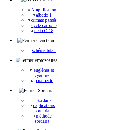
¤
Amplification
¤
albedo 1
¤
climats passés
¤
cycle carbone
¤
delta O 18
Génétique
¤
schéma bilan
Protozoaires
¤
euglènes et
cyanure
¤
paramécie
Sordaria
¤
Sordaria
¤
explications
sordaria
¤
méthode
sordaria