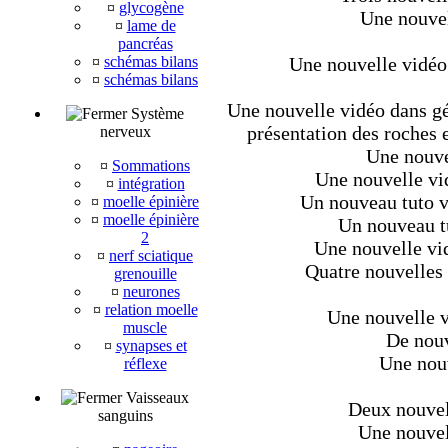
¤
glycogène
Une nouvel
¤
lame de
pancréas
¤
schémas bilans
Une nouvelle vidéo
¤
schémas bilans
Une nouvelle vidéo dans géo
Système
présentation des roches e
nerveux
Une nouve
¤
Sommations
Une nouvelle vi
¤
intégration
Un nouveau tuto v
¤
moelle épinière
¤
moelle épinière
Un nouveau tu
2
Une nouvelle vid
¤
nerf sciatique
Quatre nouvelles 
grenouille
¤
neurones
¤
relation moelle
Une nouvelle v
muscle
De nouv
¤
synapses et
Une nouv
réflexe
Vaisseaux
Deux nouvell
sanguins
Une nouvel