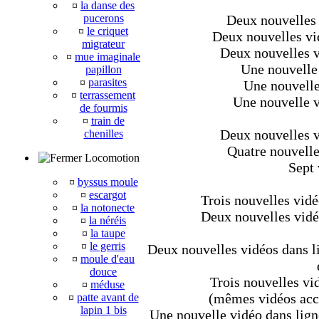
¤
la danse des
pucerons
Deux nouvelles 
¤
le criquet
Deux nouvelles vid
migrateur
Deux nouvelles vi
¤
mue imaginale
Une nouvelle 
papillon
¤
parasites
Une nouvelle
¤
terrassement
Une nouvelle vi
de fourmis
¤
train de
Deux nouvelles vi
chenilles
Quatre nouvelles
Locomotion
Sept 
¤
byssus moule
¤
escargot
Trois nouvelles vidé
¤
la notonecte
Deux nouvelles vidéo
¤
la néréis
¤
la taupe
¤
le gerris
Deux nouvelles vidéos dans li
¤
moule d'eau
douce
Trois nouvelles vid
¤
méduse
(mêmes vidéos acce
¤
patte avant de
lapin 1 bis
Une nouvelle vidéo dans lign