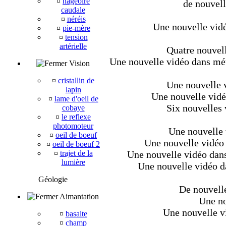
¤
nageoire
de nouvell
caudale
¤
néréis
Une nouvelle vidé
¤
pie-mère
¤
tension
artérielle
Quatre nouvell
Une nouvelle vidéo dans méta
Vision
¤
cristallin de
Une nouvelle v
lapin
Une nouvelle vidé
¤
lame d'oeil de
Six nouvelles 
cobaye
¤
le reflexe
photomoteur
Une nouvelle 
¤
oeil de boeuf
Une nouvelle vidéo 
¤
oeil de boeuf 2
¤
trajet de la
Une nouvelle vidéo dans
lumière
Une nouvelle vidéo da
Géologie
De nouvelle
Aimantation
Une no
Une nouvelle v
¤
basalte
¤
champ