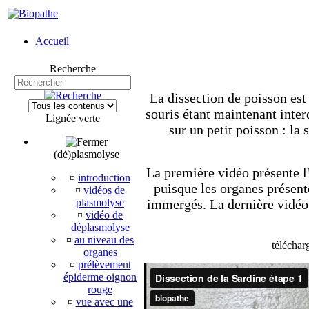
Accueil
Recherche
La dissection de poisson est
souris étant maintenant interdi
Lignée verte
sur un petit poisson : la 
(dé)plasmolyse
La première vidéo présente l'
¤
introduction
puisque les organes présent
¤
vidéos de
plasmolyse
immergés. La dernière vidéo p
¤
vidéo de
déplasmolyse
¤
au niveau des
téléchar
organes
¤
prélèvement
épiderme oignon
rouge
¤
vue avec une