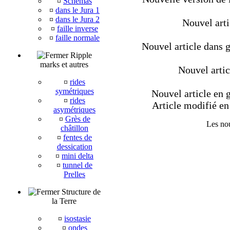
¤
Schémas
¤
dans le Jura 1
¤
dans le Jura 2
Nouvel arti
¤
faille inverse
¤
faille normale
Nouvel article dans g
Ripple
marks et autres
Nouvel artic
¤
rides
symétriques
Nouvel article en g
¤
rides
Article modifié en 
asymétriques
¤
Grès de
Les nou
châtillon
¤
fentes de
dessication
¤
mini delta
¤
tunnel de
Prelles
Structure de
la Terre
¤
isostasie
¤
ondes