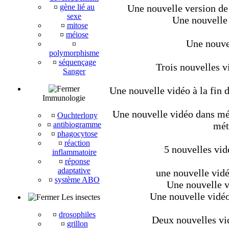
¤
gène lié au
Une nouvelle version de 
sexe
Une nouvelle 
¤
mitose
¤
méiose
Une nouvel
¤
polymorphisme
¤
séquençage
Trois nouvelles v
Sanger
Une nouvelle vidéo à la fin d
Immunologie
Une nouvelle vidéo dans méta
¤
Ouchterlony
¤
antibiogramme
mét
¤
phagocytose
¤
réaction
5 nouvelles vid
inflammatoire
¤
réponse
adaptative
une nouvelle vidé
¤
système ABO
Une nouvelle v
Une nouvelle vidéo
Les insectes
¤
drosophiles
Deux nouvelles vi
¤
grillon