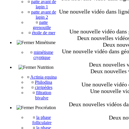
¤
patte avant de
lapin 1
Une nouvelle vidéo dans ligné
¤
patte avant de
lapin 2
¤
patte
grenouille
Une nouvelle vidéo dans g
¤
étoile de mer
Deux nouvelles vidéos 
Mimétisme
Deux nouve
Une nouvelle vidéo dans géo
¤
mimétisme
cryptique
Deux nouvelles vi
Nutrition
Deux nouvelles v
¤
Actinia equina
¤
Philodina
Une nouvelle vidéo d
¤
cirripèdes
Une nouvelle vid
¤
filtration
bivalve
Deux nouvelles vidéos dan
Procréation
Deux nou
¤
la phase
folliculaire
¤
la phase