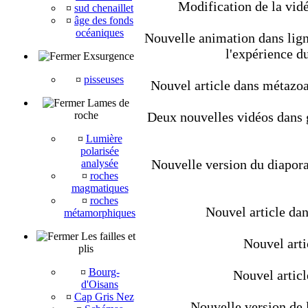
Modification de la vidé
¤
sud chenaillet
¤
âge des fonds
océaniques
Nouvelle animation dans ligné
l'expérience d
Exsurgence
¤
pisseuses
Nouvel article dans métazoair
Lames de
roche
Deux nouvelles vidéos dans géo
¤
Lumière
polarisée
Nouvelle version du diapora
analysée
¤
roches
magmatiques
¤
roches
Nouvel article dan
métamorphiques
Les failles et
Nouvel artic
plis
¤
Bourg-
Nouvel artic
d'Oisans
¤
Cap Gris Nez
Nouvelle version de l