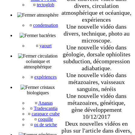
¤
tectoglob
divers, circulation
atmosphérique et océanique,
atmosphère
expériences
¤
condensation
Une nouvelle vidéo dans
divers, technique, photo au
bactéries
microscope.
¤
yaourt
Une nouvelle vidéo dans
géologie, dorsale ophiolites
circulation
subduction, décompression
océanique et
atmosphérique
adiabatique.
Une nouvelle vidéo dans
¤
expériences
métazoaires, vaisseaux
cristaux
sanguins, néréis
biologiques
Une nouvelle vidéo dans
métazoaires, génétique,
¤
Ananas
¤
Tradescantia
gène développement
¤
carapace crabe
10/12/2017
¤
coquille
Deux nouvelles vidéos en
¤
os de seiche
plus sur l'article dans divers,
génétique