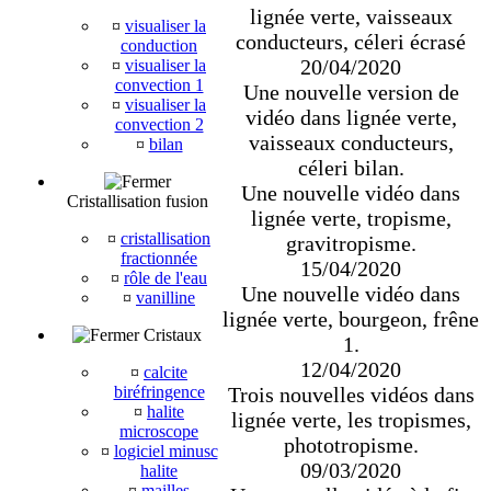
lignée verte, vaisseaux
¤
visualiser la
conducteurs, céleri écrasé
conduction
20/04/2020
¤
visualiser la
convection 1
Une nouvelle version de
¤
visualiser la
vidéo dans lignée verte,
convection 2
vaisseaux conducteurs,
¤
bilan
céleri bilan.
Une nouvelle vidéo dans
Cristallisation fusion
lignée verte, tropisme,
¤
cristallisation
gravitropisme.
fractionnée
15/04/2020
¤
rôle de l'eau
Une nouvelle vidéo dans
¤
vanilline
lignée verte, bourgeon, frêne
Cristaux
1.
12/04/2020
¤
calcite
Trois nouvelles vidéos dans
biréfringence
¤
halite
lignée verte, les tropismes,
microscope
phototropisme.
¤
logiciel minusc
09/03/2020
halite
¤
mailles