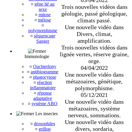
¤
gène lié au
Trois nouvelles vidéos dans
sexe
géologie, passé géologique,
¤
mitose
climats passé.
¤
méiose
¤
Une nouvelle vidéo dans
polymorphisme
Divers, climat,
¤
séquençage
amplification.
Sanger
Trois nouvelles vidéos dans
lignée vertes, réserve graine,
Immunologie
orge.
¤
Ouchterlony
04/04/2022
¤
antibiogramme
Une nouvelle vidéo dans
¤
phagocytose
métazoaires, génétique,
¤
réaction
polymorphisme.
inflammatoire
¤
réponse
05/12/2021
adaptative
Une nouvelle vidéo dans
¤
système ABO
métazoaires, système
Les insectes
nerveux, sommations.
Une nouvelle vidéo dans
¤
drosophiles
divers, sordaria,
¤
grillon