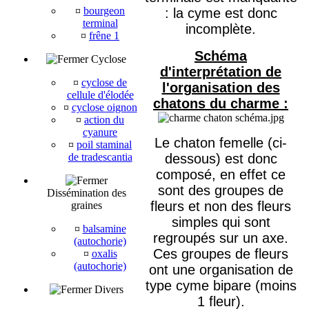
¤
bourgeon
: la cyme est donc
terminal
incomplète.
¤
frêne 1
Schéma
Cyclose
d'interprétation de
¤
cyclose de
l'organisation des
cellule d'élodée
chatons du charme :
¤
cyclose oignon
¤
action du
cyanure
Le chaton femelle (ci-
¤
poil staminal
de tradescantia
dessous) est donc
composé, en effet ce
sont des groupes de
Dissémination des
fleurs et non des fleurs
graines
simples qui sont
¤
balsamine
regroupés sur un axe.
(autochorie)
Ces groupes de fleurs
¤
oxalis
(autochorie)
ont une organisation de
type cyme bipare (moins
Divers
1 fleur).