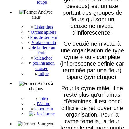
loupe
dessous) est un axe
Analyse
portant des groupes de
fleur
fleurs qui sont un
deuxième niveau
¤
Lisianthus
d'inflorescence.
¤
Orchis apifera
¤
Pois de senteur
¤
Viola cornuta
Ce deuxième niveau à
¤
de la fleur au
une organisation de type
fruit
cyme + ou - complète
¤
kalanchoé
(inflorescence définie car
¤
pollinisation
croisée
terminée par une fleur)
¤
tulipe
bipare (symétrique).
Arbres à
Pour la cyme mâle, il ne
chatons
reste plus qu'un amas
¤
intro
d'étamines, il est donc
¤
l'Aulne
difficile de retrouver une
¤
le bouleau
le charme
organisation. Pour la
cyme femelle, la fleur
Bourgeon
terminale est manquante