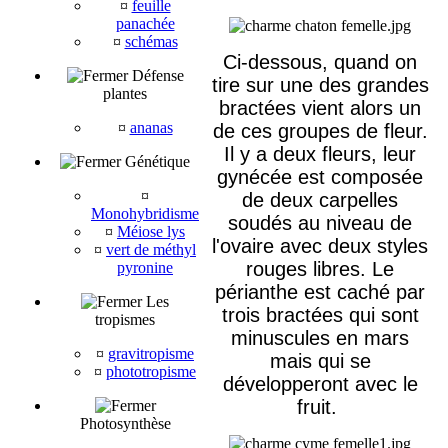
¤
feuille
panachée
¤
schémas
Ci-dessous, quand on
Défense
tire sur une des grandes
plantes
bractées vient alors un
¤
ananas
de ces groupes de fleur.
Il y a deux fleurs, leur
Génétique
gynécée est composée
¤
de deux carpelles
Monohybridisme
soudés au niveau de
¤
Méiose lys
l'ovaire avec deux styles
¤
vert de méthyl
rouges libres. Le
pyronine
périanthe est caché par
Les
trois bractées qui sont
tropismes
minuscules en mars
¤
gravitropisme
mais qui se
¤
phototropisme
développeront avec le
fruit.
Photosynthèse