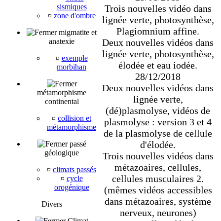
sismiques
Trois nouvelles vidéo dans
¤
zone d'ombre
lignée verte, photosynthèse,
Plagiomnium affine.
migmatite et
Deux nouvelles vidéos dans
anatexie
lignée verte, photosynthèse,
¤
exemple
élodée et eau iodée.
morbihan
28/12/2018
Deux nouvelles vidéos dans
métamorphisme
lignée verte,
continental
(dé)plasmolyse, vidéos de
¤
collision et
plasmolyse : version 3 et 4
métamorphisme
de la plasmolyse de cellule
d'élodée.
passé
géologique
Trois nouvelles vidéos dans
métazoaires, cellules,
¤
climats passés
cellules musculaires 2.
¤
cycle
orogénique
(mêmes vidéos accessibles
dans métazoaires, système
Divers
nerveux, neurones)
Climat