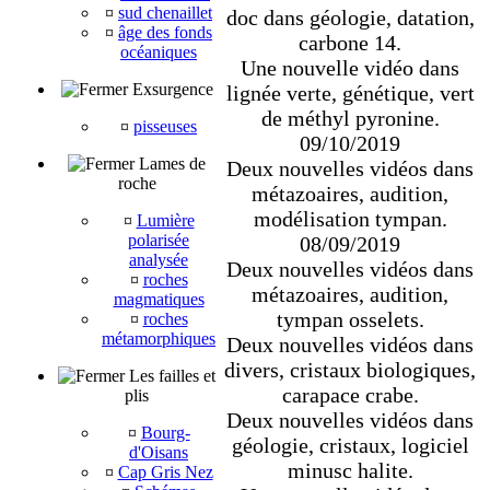
¤
sud chenaillet
doc dans géologie, datation,
¤
âge des fonds
carbone 14.
océaniques
Une nouvelle vidéo dans
Exsurgence
lignée verte, génétique, vert
de méthyl pyronine.
¤
pisseuses
09/10/2019
Lames de
Deux nouvelles vidéos dans
roche
métazoaires, audition,
modélisation tympan.
¤
Lumière
polarisée
08/09/2019
analysée
Deux nouvelles vidéos dans
¤
roches
métazoaires, audition,
magmatiques
tympan osselets.
¤
roches
métamorphiques
Deux nouvelles vidéos dans
divers, cristaux biologiques,
Les failles et
carapace crabe.
plis
Deux nouvelles vidéos dans
¤
Bourg-
géologie, cristaux, logiciel
d'Oisans
minusc halite.
¤
Cap Gris Nez