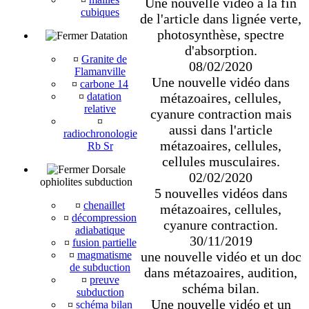
Une nouvelle vidéo à la fin
cubiques
de l'article dans lignée verte,
photosynthèse, spectre
Datation
d'absorption.
¤
Granite de
08/02/2020
Flamanville
Une nouvelle vidéo dans
¤
carbone 14
métazoaires, cellules,
¤
datation
relative
cyanure contraction mais
¤
aussi dans l'article
radiochronologie
métazoaires, cellules,
Rb Sr
cellules musculaires.
Dorsale
02/02/2020
ophiolites subduction
5 nouvelles vidéos dans
¤
chenaillet
métazoaires, cellules,
¤
décompression
cyanure contraction.
adiabatique
30/11/2019
¤
fusion partielle
une nouvelle vidéo et un doc
¤
magmatisme
de subduction
dans métazoaires, audition,
¤
preuve
schéma bilan.
subduction
Une nouvelle vidéo et un
¤
schéma bilan