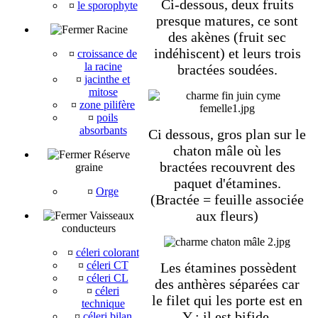
Ci-dessous, deux fruits
¤
le sporophyte
presque matures, ce sont
Racine
des akènes (fruit sec
indéhiscent) et leurs trois
¤
croissance de
la racine
bractées soudées.
¤
jacinthe et
mitose
¤
zone pilifère
¤
poils
absorbants
Ci dessous, gros plan sur le
chaton mâle où les
Réserve
bractées recouvrent des
graine
paquet d'étamines.
¤
Orge
(Bractée = feuille associée
aux fleurs)
Vaisseaux
conducteurs
¤
céleri colorant
¤
céleri CT
Les étamines possèdent
¤
céleri CL
des anthères séparées car
¤
céleri
le filet qui les porte est en
technique
Y : il est bifide.
¤
céleri bilan