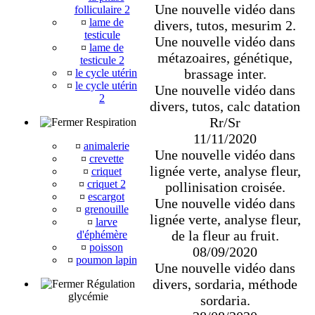
Une nouvelle vidéo dans
folliculaire 2
¤
lame de
divers, tutos, mesurim 2.
testicule
Une nouvelle vidéo dans
¤
lame de
métazoaires, génétique,
testicule 2
brassage inter.
¤
le cycle utérin
¤
le cycle utérin
Une nouvelle vidéo dans
2
divers, tutos, calc datation
Rr/Sr
Respiration
11/11/2020
¤
animalerie
Une nouvelle vidéo dans
¤
crevette
lignée verte, analyse fleur,
¤
criquet
¤
criquet 2
pollinisation croisée.
¤
escargot
Une nouvelle vidéo dans
¤
grenouille
lignée verte, analyse fleur,
¤
larve
de la fleur au fruit.
d'éphémère
¤
poisson
08/09/2020
¤
poumon lapin
Une nouvelle vidéo dans
divers, sordaria, méthode
Régulation
glycémie
sordaria.