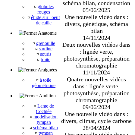
schéma bilan, condensation
¤
globules
05/06/2025
rouges
Une nouvelle vidéo dans :
¤
étude sur l'oeuf
de caille
divers, génétique, schéma
bilan
Anatomie
14/11/2024
¤
grenouille
Deux nouvelles vidéos dans
¤
sardine
: lignée verte,
¤
souris
photosynthèse, préparation
¤
truite
chromatographie
Araignées
11/11/2024
Quatre nouvelles vidéos
¤
à toile
dans : lignée verte,
géométrique
photosynthèse, préparation
Audition
chromatographie
¤
Lame de
09/06/2024
Cochlée
Une nouvelle vidéo dans :
¤
modélisation
divers, climat, cycle carbone
tympan
28/04/2024
¤
schéma bilan
¤
tympan
Une nouvelle vidéo dans :