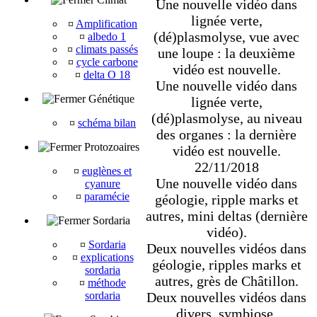
Une nouvelle vidéo dans
lignée verte,
¤
Amplification
(dé)plasmolyse, vue avec
¤
albedo 1
¤
climats passés
une loupe : la deuxième
¤
cycle carbone
vidéo est nouvelle.
¤
delta O 18
Une nouvelle vidéo dans
Génétique
lignée verte,
(dé)plasmolyse, au niveau
¤
schéma bilan
des organes : la dernière
Protozoaires
vidéo est nouvelle.
22/11/2018
¤
euglènes et
Une nouvelle vidéo dans
cyanure
¤
paramécie
géologie, ripple marks et
autres, mini deltas (dernière
Sordaria
vidéo).
¤
Sordaria
Deux nouvelles vidéos dans
¤
explications
géologie, ripples marks et
sordaria
autres, grès de Châtillon.
¤
méthode
Deux nouvelles vidéos dans
sordaria
divers, symbiose,