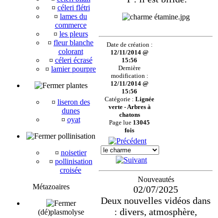
¤
céleri flétri
¤
lames du
commerce
¤
les pleurs
¤
fleur blanche
Date de création :
colorant
12/11/2014 @
¤
céleri écrasé
15:56
Dernière
¤
lamier pourpre
modification :
12/11/2014 @
plantes
15:56
Catégorie :
Lignée
¤
liseron des
verte - Arbres à
dunes
chatons
¤
oyat
Page lue
13045
fois
pollinisation
¤
noisetier
¤
pollinisation
croisée
Nouveautés
Métazoaires
02/07/2025
Deux nouvelles vidéos dans
: divers, atmosphère,
(dé)plasmolyse