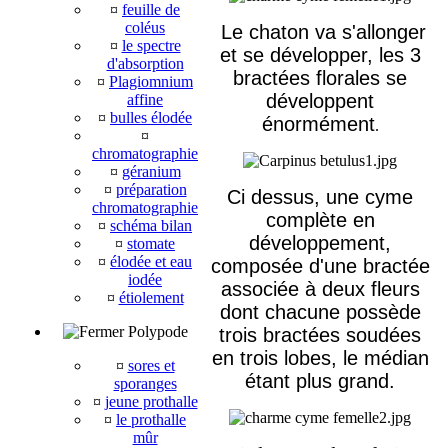
¤
feuille de
coléus
Le chaton va s'allonger
¤
le spectre
et se développer, les 3
d'absorption
bractées florales se
¤
Plagiomnium
développent
affine
¤
bulles élodée
énormément
.
¤
chromatographie
¤
géranium
¤
préparation
Ci dessus, une cyme
chromatographie
complète en
¤
schéma bilan
développement,
¤
stomate
¤
élodée et eau
composée d'une bractée
iodée
associée à deux fleurs
¤
étiolement
dont chacune possède
Polypode
trois bractées soudées
en trois lobes, le médian
¤
sores et
étant plus grand.
sporanges
¤
jeune prothalle
¤
le prothalle
mûr