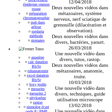
12/04/2018
épiderme oignon
Deux nouvelles vidéos dans
rouge
métazoaires, système
¤
préparation
chromatographie
nerveux, nerf sciatique de
¤
puit dans
grenouille (dilacération et
gélose
observation).
¤
sordaria
Deux nouvelles vidéos dans
méthode
¤
stomates
divers, bactéries, yaourt.
26/03/2018
Tutos
Une nouvelle vidéo dans
¤
anagène
divers, tutos, rastop.
¤
calc datation
Deux nouvelles vidéos dans
Rb/Sr
métazoaires, anatomie,
¤
eduanatomist
¤
excel datation
truite.
Rb/Sr
10/03/2018
¤
foxy jeulin
Une nouvelle vidéo dans
¤
mesurim
divers, techniques, guide
¤
mesurim 2
¤
phylogène
utilisation microscope
¤
rastop
13/02/2018
¤
sismolog écart
Une nouvelle vidéo dans
onde P / PMP