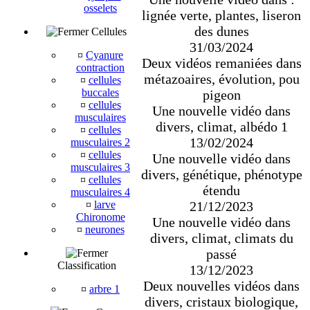
osselets
lignée verte, plantes, liseron
des dunes
Cellules
31/03/2024
¤
Cyanure
Deux vidéos remaniées dans
contraction
métazoaires, évolution, pou
¤
cellules
buccales
pigeon
¤
cellules
Une nouvelle vidéo dans
musculaires
divers, climat, albédo 1
¤
cellules
13/02/2024
musculaires 2
¤
cellules
Une nouvelle vidéo dans
musculaires 3
divers, génétique, phénotype
¤
cellules
étendu
musculaires 4
21/12/2023
¤
larve
Chironome
Une nouvelle vidéo dans
¤
neurones
divers, climat, climats du
passé
Classification
13/12/2023
Deux nouvelles vidéos dans
¤
arbre 1
divers, cristaux biologique,