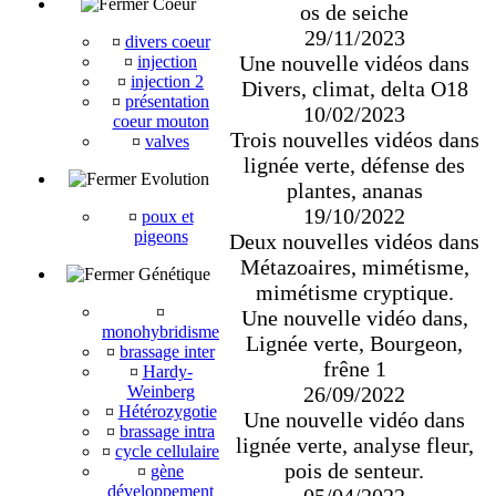
Coeur
os de seiche
29/11/2023
¤
divers coeur
Une nouvelle vidéos dans
¤
injection
¤
injection 2
Divers, climat, delta O18
¤
présentation
10/02/2023
coeur mouton
Trois nouvelles vidéos dans
¤
valves
lignée verte, défense des
Evolution
plantes, ananas
19/10/2022
¤
poux et
pigeons
Deux nouvelles vidéos dans
Métazoaires, mimétisme,
Génétique
mimétisme cryptique.
¤
Une nouvelle vidéo dans,
monohybridisme
Lignée verte, Bourgeon,
¤
brassage inter
frêne 1
¤
Hardy-
26/09/2022
Weinberg
¤
Hétérozygotie
Une nouvelle vidéo dans
¤
brassage intra
lignée verte, analyse fleur,
¤
cycle cellulaire
pois de senteur.
¤
gène
développement
05/04/2022