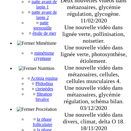
Deux nouvelles vidéos dans
¤
patte avant de
métazoaires, glycémie
lapin 1
¤
patte avant de
régulation, glycogène.
lapin 2
11/02/2020
¤
patte
Une nouvelle vidéo dans
grenouille
lignée verte, pollinisation,
¤
étoile de mer
noisetier.
Mimétisme
Une nouvelle vidéo dans
¤
mimétisme
lignée verte, photosynthèse,
cryptique
étiolement.
Une nouvelle vidéo dans
Nutrition
métazoaires, cellules,
¤
Actinia equina
cellules musculaires 4.
¤
Philodina
Une nouvelle vidéo dans
¤
cirripèdes
métazoaires, glycémie
¤
filtration
bivalve
régulation, schéma bilan.
03/12/2020
Procréation
Une nouvelle vidéo dans
¤
la phase
divers, climat, delta O 18.
folliculaire
18/11/2020
¤
la phase