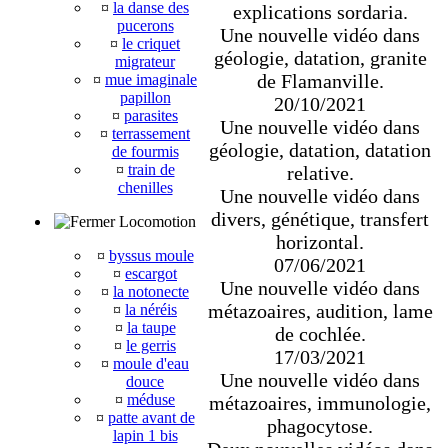
¤
la danse des
explications sordaria.
pucerons
Une nouvelle vidéo dans
¤
le criquet
géologie, datation, granite
migrateur
de Flamanville.
¤
mue imaginale
papillon
20/10/2021
¤
parasites
Une nouvelle vidéo dans
¤
terrassement
géologie, datation, datation
de fourmis
¤
train de
relative.
chenilles
Une nouvelle vidéo dans
divers, génétique, transfert
Locomotion
horizontal.
¤
byssus moule
07/06/2021
¤
escargot
Une nouvelle vidéo dans
¤
la notonecte
métazoaires, audition, lame
¤
la néréis
¤
la taupe
de cochlée.
¤
le gerris
17/03/2021
¤
moule d'eau
Une nouvelle vidéo dans
douce
¤
méduse
métazoaires, immunologie,
¤
patte avant de
phagocytose.
lapin 1 bis