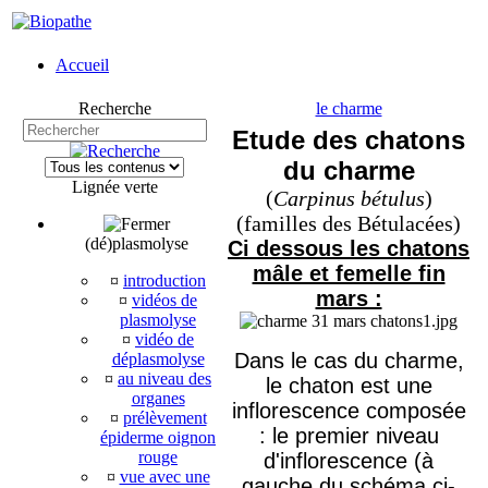
Accueil
Recherche
le charme
Etude des chatons
du charme
Lignée verte
(
Carpinus bétulus
)
(familles des Bétulacées)
(dé)plasmolyse
Ci dessous les chatons
mâle et femelle fin
¤
introduction
mars :
¤
vidéos de
plasmolyse
¤
vidéo de
Dans le cas du charme,
déplasmolyse
¤
au niveau des
le chaton est une
organes
inflorescence composée
¤
prélèvement
: le premier niveau
épiderme oignon
rouge
d'inflorescence (à
¤
vue avec une
gauche du schéma ci-