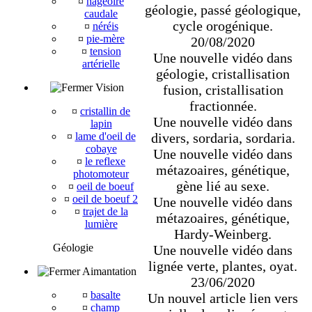
¤
nageoire
géologie, passé géologique,
caudale
cycle orogénique.
¤
néréis
¤
pie-mère
20/08/2020
¤
tension
Une nouvelle vidéo dans
artérielle
géologie, cristallisation
Vision
fusion, cristallisation
fractionnée.
¤
cristallin de
Une nouvelle vidéo dans
lapin
divers, sordaria, sordaria.
¤
lame d'oeil de
cobaye
Une nouvelle vidéo dans
¤
le reflexe
métazoaires, génétique,
photomoteur
gène lié au sexe.
¤
oeil de boeuf
¤
oeil de boeuf 2
Une nouvelle vidéo dans
¤
trajet de la
métazoaires, génétique,
lumière
Hardy-Weinberg.
Géologie
Une nouvelle vidéo dans
lignée verte, plantes, oyat.
Aimantation
23/06/2020
¤
basalte
Un nouvel article lien vers
¤
champ