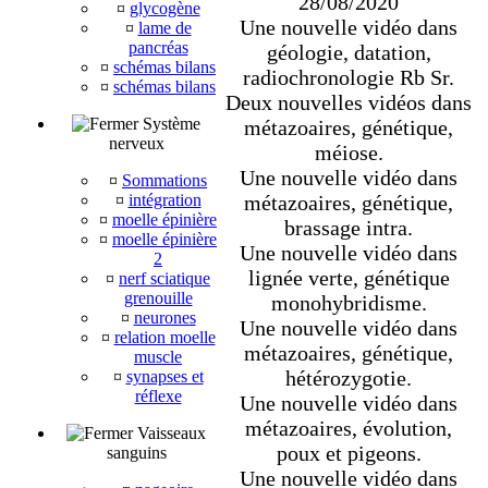
28/08/2020
¤
glycogène
Une nouvelle vidéo dans
¤
lame de
pancréas
géologie, datation,
¤
schémas bilans
radiochronologie Rb Sr.
¤
schémas bilans
Deux nouvelles vidéos dans
Système
métazoaires, génétique,
nerveux
méiose.
Une nouvelle vidéo dans
¤
Sommations
métazoaires, génétique,
¤
intégration
¤
moelle épinière
brassage intra.
¤
moelle épinière
Une nouvelle vidéo dans
2
lignée verte, génétique
¤
nerf sciatique
grenouille
monohybridisme.
¤
neurones
Une nouvelle vidéo dans
¤
relation moelle
métazoaires, génétique,
muscle
hétérozygotie.
¤
synapses et
réflexe
Une nouvelle vidéo dans
métazoaires, évolution,
Vaisseaux
poux et pigeons.
sanguins
Une nouvelle vidéo dans