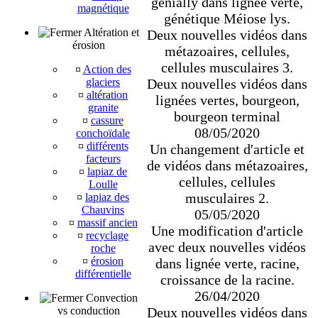
genially dans lignée verte,
magnétique
génétique Méiose lys.
Altération et
Deux nouvelles vidéos dans
érosion
métazoaires, cellules,
cellules musculaires 3.
¤
Action des
Deux nouvelles vidéos dans
glaciers
¤
altération
lignées vertes, bourgeon,
granite
bourgeon terminal
¤
cassure
08/05/2020
conchoïdale
¤
différents
Un changement d'article et
facteurs
de vidéos dans métazoaires,
¤
lapiaz de
cellules, cellules
Loulle
musculaires 2.
¤
lapiaz des
Chauvins
05/05/2020
¤
massif ancien
Une modification d'article
¤
recyclage
avec deux nouvelles vidéos
roche
¤
érosion
dans lignée verte, racine,
différentielle
croissance de la racine.
26/04/2020
Convection
Deux nouvelles vidéos dans
vs conduction