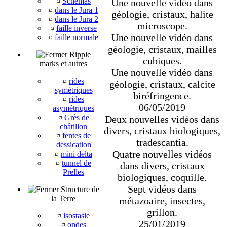
¤
Schémas
Une nouvelle vidéo dans
¤
dans le Jura 1
géologie, cristaux, halite
¤
dans le Jura 2
microscope.
¤
faille inverse
Une nouvelle vidéo dans
¤
faille normale
géologie, cristaux, mailles
Ripple
cubiques.
marks et autres
Une nouvelle vidéo dans
¤
rides
géologie, cristaux, calcite
symétriques
biréfringence.
¤
rides
06/05/2019
asymétriques
¤
Grès de
Deux nouvelles vidéos dans
châtillon
divers, cristaux biologiques,
¤
fentes de
tradescantia.
dessication
Quatre nouvelles vidéos
¤
mini delta
¤
tunnel de
dans divers, cristaux
Prelles
biologiques, coquille.
Sept vidéos dans
Structure de
la Terre
métazoaire, insectes,
grillon.
¤
isostasie
25/01/2019
¤
ondes