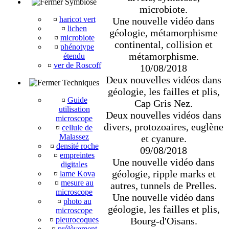
Symbiose
microbiote.
¤
haricot vert
Une nouvelle vidéo dans
¤
lichen
géologie, métamorphisme
¤
microbiote
continental, collision et
¤
phénotype
métamorphisme.
étendu
¤
ver de Roscoff
10/08/2018
Deux nouvelles vidéos dans
Techniques
géologie, les failles et plis,
¤
Guide
Cap Gris Nez.
utilisation
Deux nouvelles vidéos dans
microscope
divers, protozoaires, euglène
¤
cellule de
Malassez
et cyanure.
¤
densité roche
09/08/2018
¤
empreintes
Une nouvelle vidéo dans
digitales
géologie, ripple marks et
¤
lame Kova
¤
mesure au
autres, tunnels de Prelles.
microscope
Une nouvelle vidéo dans
¤
photo au
géologie, les failles et plis,
microscope
Bourg-d'Oisans.
¤
pleurocoques
¤
prélèvement