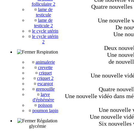
folliculaire 2
Quatre nouvelles 
¤
lame de
testicule
Une nouvelle v
¤
lame de
testicule 2
De nouv
¤
le cycle utérin
Une nouv
¤
le cycle utérin
2
Deux nouvell
Respiration
Une nouvel
de nouvell
¤
animalerie
¤
crevette
¤
criquet
Une nouvelle vidé
¤
criquet 2
¤
escargot
Quatre nouvell
¤
grenouille
¤
larve
Une nouvelle vidéo dans méta
d'éphémère
¤
poisson
Une nouvelle v
¤
poumon lapin
Une nouvelle vidé
Régulation
Six nouvelles 
glycémie