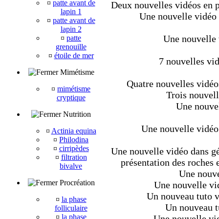
¤
patte avant de
Deux nouvelles vidéos en pl
lapin 1
Une nouvelle vidéo d
¤
patte avant de
lapin 2
Une nouvelle 
¤
patte
grenouille
¤
étoile de mer
7 nouvelles vi
Mimétisme
Quatre nouvelles vidéo
¤
mimétisme
Trois nouvell
cryptique
Une nouvel
Nutrition
Une nouvelle vidéo
¤
Actinia equina
¤
Philodina
¤
cirripèdes
Une nouvelle vidéo dans géo
¤
filtration
présentation des roches e
bivalve
Une nouve
Procréation
Une nouvelle vi
Un nouveau tuto v
¤
la phase
Un nouveau tu
folliculaire
¤
la phase
Une nouvelle vid