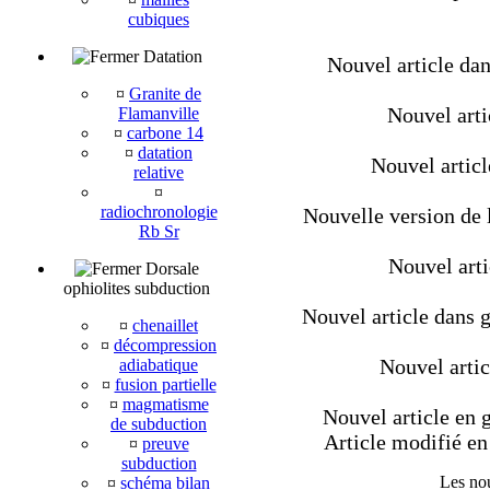
cubiques
Datation
Nouvel article dan
¤
Granite de
Nouvel artic
Flamanville
¤
carbone 14
¤
datation
Nouvel artic
relative
¤
radiochronologie
Nouvelle version de l
Rb Sr
Nouvel arti
Dorsale
ophiolites subduction
Nouvel article dans g
¤
chenaillet
¤
décompression
Nouvel artic
adiabatique
¤
fusion partielle
¤
magmatisme
Nouvel article en g
de subduction
Article modifié en 
¤
preuve
subduction
Les nou
¤
schéma bilan