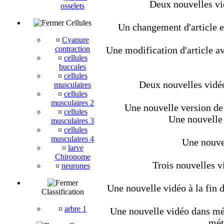
Deux nouvelles vi
osselets
Cellules
Un changement d'article et
¤
Cyanure
contraction
Une modification d'article av
¤
cellules
buccales
¤
cellules
Deux nouvelles vidéo
musculaires
¤
cellules
musculaires 2
Une nouvelle version de 
¤
cellules
Une nouvelle 
musculaires 3
¤
cellules
musculaires 4
Une nouvel
¤
larve
Chironome
Trois nouvelles v
¤
neurones
Une nouvelle vidéo à la fin d
Classification
¤
arbre 1
Une nouvelle vidéo dans méta
mét