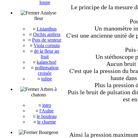
loupe
Le principe de la mesure de
Analyse
fleur
Pou
Un manomètre ind
¤
Lisianthus
¤
Orchis apifera
C'est une ancienne unité de 
¤
Pois de senteur
¤
Viola cornuta
Puis 
¤
de la fleur au
Un stéthoscope p
fruit
¤
kalanchoé
Aucun bruit 
¤
pollinisation
C'est que la pression du br
croisée
haute dans 
¤
tulipe
Plus la pression 
Arbres à
Puis le bruit de pulsation di
chatons
est e
¤
intro
¤
l'Aulne
¤
le bouleau
¤
le charme
Bourgeon
Ainsi la pression maximum 