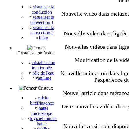
deux
¤
visualiser la
conduction
Nouvelle vidéo dans métazoair
¤
visualiser la
convection 1
¤
visualiser la
convection 2
Nouvelle vidéo dans lignée
¤
bilan
Nouvelles vidéos dans lign
Cristallisation fusion
Modification de la vidé
¤
cristallisation
fractionnée
Nouvelle animation dans ligné
¤
rôle de l'eau
¤
vanilline
l'expérience d
Cristaux
Nouvel article dans métazoair
¤
calcite
biréfringence
Deux nouvelles vidéos dans géo
¤
halite
microscope
¤
logiciel minusc
halite
Nouvelle version du diapora
¤
mailles