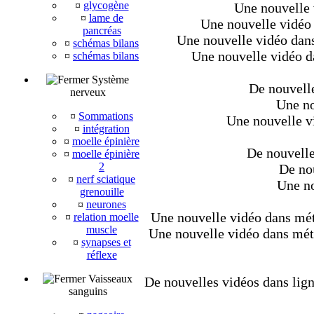
¤
glycogène
Une nouvelle 
¤
lame de
Une nouvelle vidéo 
pancréas
Une nouvelle vidéo dans
¤
schémas bilans
Une nouvelle vidéo da
¤
schémas bilans
Système
De nouvelle
nerveux
Une no
¤
Sommations
Une nouvelle v
¤
intégration
¤
moelle épinière
De nouvelle
¤
moelle épinière
2
De nou
¤
nerf sciatique
Une no
grenouille
¤
neurones
Une nouvelle vidéo dans méta
¤
relation moelle
muscle
Une nouvelle vidéo dans métaz
¤
synapses et
réflexe
Vaisseaux
De nouvelles vidéos dans lign
sanguins