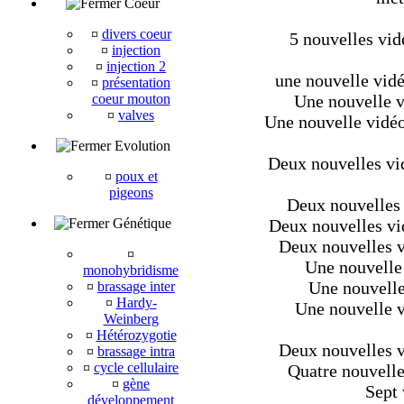
Coeur
¤
divers coeur
5 nouvelles vid
¤
injection
¤
injection 2
une nouvelle vidé
¤
présentation
coeur mouton
Une nouvelle v
¤
valves
Une nouvelle vidéo
Evolution
Deux nouvelles vi
¤
poux et
pigeons
Deux nouvelles 
Génétique
Deux nouvelles vid
Deux nouvelles vi
¤
Une nouvelle 
monohybridisme
Une nouvelle
¤
brassage inter
¤
Hardy-
Une nouvelle vi
Weinberg
¤
Hétérozygotie
Deux nouvelles vi
¤
brassage intra
¤
cycle cellulaire
Quatre nouvelles
¤
gène
Sept 
développement