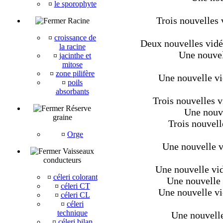
¤
le sporophyte
Trois nouvelles 
Racine
¤
croissance de
Deux nouvelles vid
la racine
Une nouvel
¤
jacinthe et
mitose
¤
zone pilifère
Une nouvelle vid
¤
poils
absorbants
Trois nouvelles v
Réserve
Une nouve
graine
Trois nouvell
¤
Orge
Une nouvelle v
Vaisseaux
conducteurs
Une nouvelle vi
¤
céleri colorant
Une nouvelle v
¤
céleri CT
Une nouvelle vi
¤
céleri CL
¤
céleri
technique
Une nouvelle
¤
céleri bilan