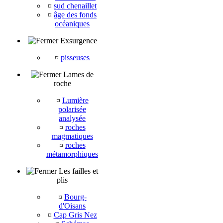
¤
sud chenaillet
¤
âge des fonds
océaniques
Exsurgence
¤
pisseuses
Lames de
roche
¤
Lumière
polarisée
analysée
¤
roches
magmatiques
¤
roches
métamorphiques
Les failles et
plis
¤
Bourg-
d'Oisans
¤
Cap Gris Nez