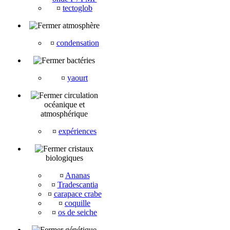
¤
tectoglob
atmosphère
¤
condensation
bactéries
¤
yaourt
circulation
océanique et
atmosphérique
¤
expériences
cristaux
biologiques
¤
Ananas
¤
Tradescantia
¤
carapace crabe
¤
coquille
¤
os de seiche
génétique