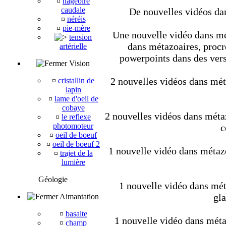
¤
nageoire
caudale
De nouvelles vidéos dan
¤
néréis
¤
pie-mère
Une nouvelle vidéo dans mét
tension
dans métazoaires, procré
artérielle
powerpoints dans des vers
Vision
2 nouvelles vidéos dans méta
¤
cristallin de
lapin
¤
lame d'oeil de
cobaye
2 nouvelles vidéos dans métaz
¤
le reflexe
photomoteur
c
¤
oeil de boeuf
¤
oeil de boeuf 2
1 nouvelle vidéo dans métaz
¤
trajet de la
lumière
Géologie
1 nouvelle vidéo dans mét
gla
Aimantation
¤
basalte
1 nouvelle vidéo dans métaz
¤
champ