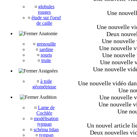
¤
globules
rouges
Une nouvell
¤
étude sur l'oeuf
de caille
Une nouvelle vi
Deux nouvel
Anatomie
Une nouvelle 
¤
grenouille
Une nouvelle v
¤
sardine
Une nouvelle 
¤
souris
¤
truite
Une nouvelle v
Une nouvelle vidé
Araignées
¤
à toile
Une nouvelle vidéo dans 
géométrique
Une nou
Une nouvelle v
Audition
Une nouvelle v
¤
Lame de
Une nouv
Cochlée
¤
modélisation
tympan
Un nouvel article li
¤
schéma bilan
Deux nouvelles vid
¤
tympan