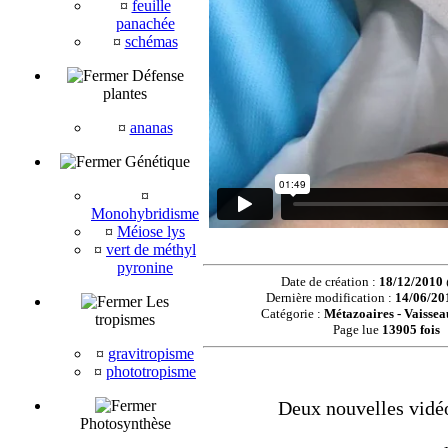
¤
feuille
panachée
¤
schémas
Défense
plantes
¤
ananas
Génétique
¤
Monohybridisme
¤
Méiose lys
¤
vert de méthyl
pyronine
Date de création :
18/12/2010
Dernière modification :
14/06/20
Les
Catégorie :
Métazoaires - Vaissea
tropismes
Page lue
13905 fois
¤
gravitropisme
¤
phototropisme
Deux nouvelles vidéo
Photosynthèse