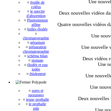
Une nouvel
¤
feuille de
coléus
¤
le spectre
Deux nouvelles vidéos dan
d'absorption
¤
Plagiomnium
Quatre nouvelles vidéos da
affine
¤
bulles élodée
¤
Une nouve
chromatographie
¤
géranium
Une nouvelle v
¤
préparation
chromatographie
¤
schéma bilan
Deux vidéos r
¤
stomate
Une no
¤
élodée et eau
iodée
¤
étiolement
Une nouvelle
Polypode
Une nouvel
¤
sores et
sporanges
Deux nouvelles v
¤
jeune prothalle
¤
le prothalle
mûr
Une nou