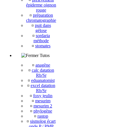
épiderme oignon
rouge
¤
préparation
chromatographie
¤
puit dans
gélose
¤
sordaria
méthode
¤
stomates
Tutos
¤
anagène
¤
calc datation
Rb/Sr
¤
eduanatomist
¤
excel datation
Rb/Sr
¤
foxy jeulin
¤
mesurim
¤
mesurim 2
¤
phylogène
¤
rastop
¤
sismolog écart
onde P / PMP