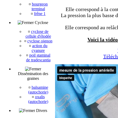
¤
bourgeon
Elle correspond à la con
terminal
¤
frêne 1
La pression la plus basse d
Cyclose
Elle correspond au relâc
¤
cyclose de
cellule d'élodée
Voici la vidéo
¤
cyclose oignon
¤
action du
cyanure
¤
poil staminal
Téléch
de tradescantia
Dissémination des
graines
¤
balsamine
(autochorie)
¤
oxalis
(autochorie)
Divers