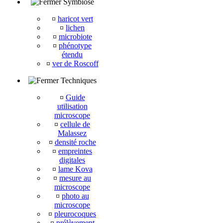
Symbiose
¤
haricot vert
¤
lichen
¤
microbiote
¤
phénotype
étendu
¤
ver de Roscoff
Techniques
¤
Guide
utilisation
microscope
¤
cellule de
Malassez
¤
densité roche
¤
empreintes
digitales
¤
lame Kova
¤
mesure au
microscope
¤
photo au
microscope
¤
pleurocoques
¤
prélèvement