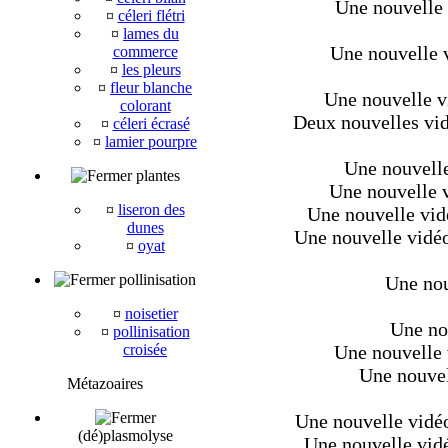
Une nouvelle v
¤
céleri flétri
¤
lames du
Une nouvelle v
commerce
¤
les pleurs
¤
fleur blanche
Une nouvelle v
colorant
Deux nouvelles vid
¤
céleri écrasé
¤
lamier pourpre
Une nouvelle 
plantes
Une nouvelle v
¤
liseron des
Une nouvelle vidé
dunes
Une nouvelle vidéo
¤
oyat
pollinisation
Une nou
¤
noisetier
Une nou
¤
pollinisation
croisée
Une nouvelle 
Une nouvell
Métazoaires
Une nouvelle vidéo 
(dé)plasmolyse
Une nouvelle vidéo