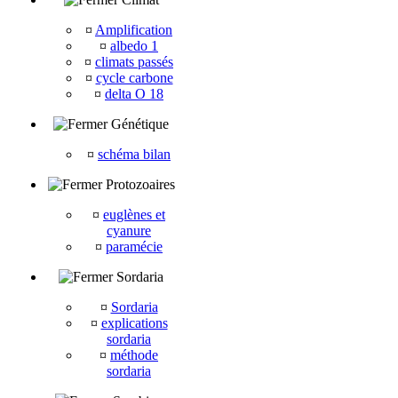
¤
Amplification
¤
albedo 1
¤
climats passés
¤
cycle carbone
¤
delta O 18
Génétique
¤
schéma bilan
Protozoaires
¤
euglènes et
cyanure
¤
paramécie
Sordaria
¤
Sordaria
¤
explications
sordaria
¤
méthode
sordaria