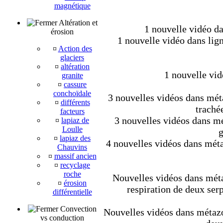
magnétique
Altération et
1 nouvelle vidéo da
érosion
1 nouvelle vidéo dans lig
¤
Action des
glaciers
¤
altération
1 nouvelle vid
granite
¤
cassure
conchoïdale
3 nouvelles vidéos dans méta
¤
différents
trachée
facteurs
3 nouvelles vidéos dans mét
¤
lapiaz de
Loulle
g
¤
lapiaz des
4 nouvelles vidéos dans méta
Chauvins
¤
massif ancien
¤
recyclage
roche
Nouvelles vidéos dans métaz
¤
érosion
respiration de deux ser
différentielle
Convection
Nouvelles vidéos dans métazoa
vs conduction