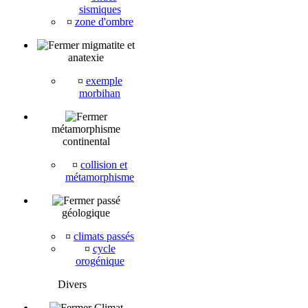
sismiques
¤
zone d'ombre
migmatite et
anatexie
¤
exemple
morbihan
métamorphisme
continental
¤
collision et
métamorphisme
passé
géologique
¤
climats passés
¤
cycle
orogénique
Divers
Climat