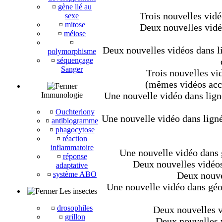
¤
gène lié au
Trois nouvelles vidé
sexe
¤
mitose
Deux nouvelles vidéo
¤
méiose
¤
Deux nouvelles vidéos dans li
polymorphisme
¤
séquençage
Sanger
Trois nouvelles vid
(mêmes vidéos acce
Une nouvelle vidéo dans lign
Immunologie
¤
Ouchterlony
Une nouvelle vidéo dans ligné
¤
antibiogramme
¤
phagocytose
¤
réaction
inflammatoire
Une nouvelle vidéo dans g
¤
réponse
Deux nouvelles vidéos 
adaptative
¤
système ABO
Deux nouve
Une nouvelle vidéo dans géo
Les insectes
¤
drosophiles
Deux nouvelles vi
¤
grillon
Deux nouvelles v