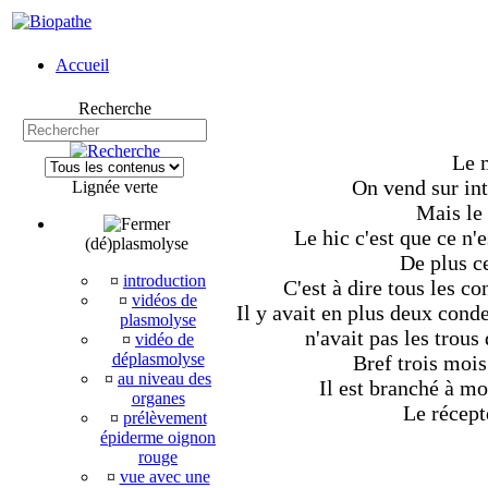
Accueil
Recherche
Le 
On vend sur int
Lignée verte
Mais le 
Le hic c'est que ce n'
(dé)plasmolyse
De plus c
¤
introduction
C'est à dire tous les co
¤
vidéos de
Il y avait en plus deux conde
plasmolyse
n'avait pas les trous
¤
vidéo de
déplasmolyse
Bref trois mois
¤
au niveau des
Il est branché à mo
organes
Le récepte
¤
prélèvement
épiderme oignon
rouge
¤
vue avec une