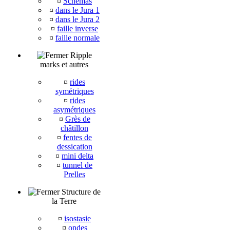
¤
Schémas
¤
dans le Jura 1
¤
dans le Jura 2
¤
faille inverse
¤
faille normale
Ripple
marks et autres
¤
rides
symétriques
¤
rides
asymétriques
¤
Grès de
châtillon
¤
fentes de
dessication
¤
mini delta
¤
tunnel de
Prelles
Structure de
la Terre
¤
isostasie
¤
ondes