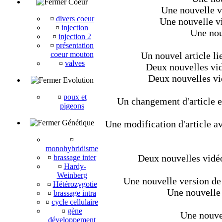
Coeur
Une nouvelle v
¤
divers coeur
Une nouvelle v
¤
injection
Une nouv
¤
injection 2
¤
présentation
coeur mouton
Un nouvel article li
¤
valves
Deux nouvelles vid
Deux nouvelles vi
Evolution
¤
poux et
Un changement d'article et
pigeons
Génétique
Une modification d'article av
¤
monohybridisme
Deux nouvelles vidéo
¤
brassage inter
¤
Hardy-
Weinberg
Une nouvelle version de 
¤
Hétérozygotie
Une nouvelle 
¤
brassage intra
¤
cycle cellulaire
¤
gène
Une nouvel
développement