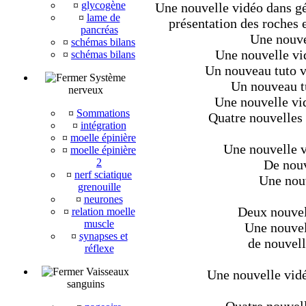
¤
glycogène
Une nouvelle vidéo dans géo
¤
lame de
présentation des roches e
pancréas
Une nouve
¤
schémas bilans
Une nouvelle vi
¤
schémas bilans
Un nouveau tuto v
Système
Un nouveau tu
nerveux
Une nouvelle vid
¤
Sommations
Quatre nouvelles 
¤
intégration
¤
moelle épinière
Une nouvelle v
¤
moelle épinière
2
De nouv
¤
nerf sciatique
Une nouv
grenouille
¤
neurones
Deux nouvell
¤
relation moelle
muscle
Une nouvel
¤
synapses et
de nouvell
réflexe
Vaisseaux
Une nouvelle vidé
sanguins