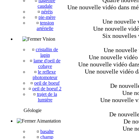
Quatre nouvell
¤
nageoire
caudale
Une nouvelle vidéo dans méta
¤
néréis
¤
pie-mère
Une nouvelle v
¤
tension
Une nouvelle vidé
artérielle
Six nouvelles 
Vision
Une nouvelle 
¤
cristallin de
lapin
Une nouvelle vidéo 
¤
lame d'oeil de
Une nouvelle vidéo dans
cobaye
Une nouvelle vidéo da
¤
le reflexe
photomoteur
¤
oeil de boeuf
De nouvelle
¤
oeil de boeuf 2
Une no
¤
trajet de la
Une nouvelle v
lumière
Géologie
De nouvelle
De nou
Aimantation
Une no
¤
basalte
¤
champ