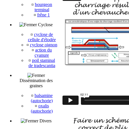
¤
bourgeon
terminal
¤
frêne 1
Cyclose
¤
cyclose de
cellule d'élodée
¤
cyclose oignon
¤
action du
cyanure
¤
poil staminal
de tradescantia
Dissémination des
graines
¤
balsamine
(autochorie)
¤
oxalis
(autochorie)
Divers