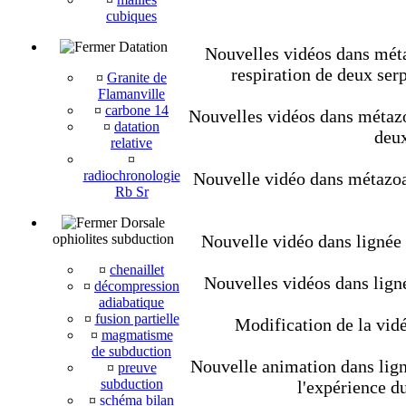
cubiques
Datation
Nouvelles vidéos dans métaz
respiration de deux ser
¤
Granite de
Flamanville
¤
carbone 14
Nouvelles vidéos dans métazoa
¤
datation
deux
relative
¤
radiochronologie
Nouvelle vidéo dans métazoair
Rb Sr
Dorsale
ophiolites subduction
Nouvelle vidéo dans lignée
¤
chenaillet
Nouvelles vidéos dans lign
¤
décompression
adiabatique
¤
fusion partielle
Modification de la vidé
¤
magmatisme
de subduction
Nouvelle animation dans ligné
¤
preuve
subduction
l'expérience d
¤
schéma bilan