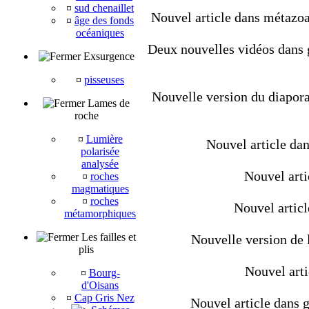
¤
sud chenaillet
Nouvel article dans métazoair
¤
âge des fonds
océaniques
Deux nouvelles vidéos dans géo
Exsurgence
¤
pisseuses
Nouvelle version du diapora
Lames de
roche
¤
Lumière
Nouvel article dan
polarisée
analysée
Nouvel artic
¤
roches
magmatiques
¤
roches
Nouvel artic
métamorphiques
Les failles et
Nouvelle version de l
plis
Nouvel arti
¤
Bourg-
d'Oisans
¤
Cap Gris Nez
Nouvel article dans g