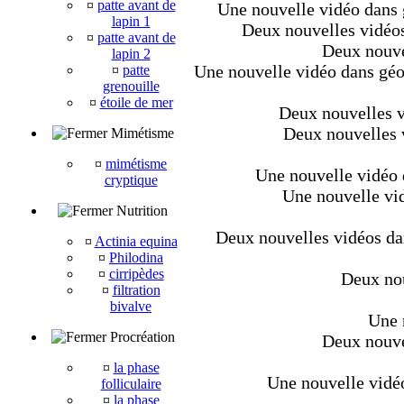
¤
patte avant de
Une nouvelle vidéo dans g
lapin 1
Deux nouvelles vidéos 
¤
patte avant de
Deux nouve
lapin 2
Une nouvelle vidéo dans géo
¤
patte
grenouille
¤
étoile de mer
Deux nouvelles vi
Deux nouvelles v
Mimétisme
¤
mimétisme
Une nouvelle vidéo d
cryptique
Une nouvelle vid
Nutrition
Deux nouvelles vidéos dan
¤
Actinia equina
¤
Philodina
¤
cirripèdes
Deux nou
¤
filtration
bivalve
Une 
Procréation
Deux nouvel
¤
la phase
Une nouvelle vidéo
folliculaire
¤
la phase