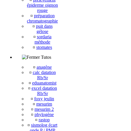
épiderme oignon
rouge
¤
préparation
chromatographie
¤
puit dans
gélose
¤
sordaria
méthode
¤
stomates
Tutos
¤
anagène
¤
calc datation
Rb/Sr
¤
eduanatomist
¤
excel datation
Rb/Sr
¤
foxy jeulin
¤
mesurim
¤
mesurim 2
¤
phylogène
¤
rastop
¤
sismolog écart
onde P / PMP