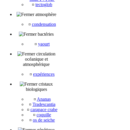
¤
tectoglob
atmosphère
¤
condensation
bactéries
¤
yaourt
circulation
océanique et
atmosphérique
¤
expériences
cristaux
biologiques
¤
Ananas
¤
Tradescantia
¤
carapace crabe
¤
coquille
¤
os de seiche
génétique