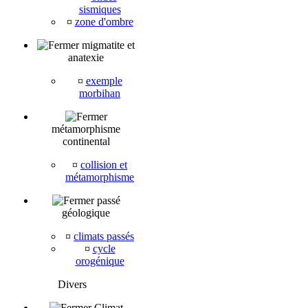
sismiques
¤
zone d'ombre
migmatite et
anatexie
¤
exemple
morbihan
métamorphisme
continental
¤
collision et
métamorphisme
passé
géologique
¤
climats passés
¤
cycle
orogénique
Divers
Climat