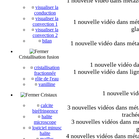
1 nouvelle vidéo dans métaz
¤
visualiser la
conduction
¤
visualiser la
1 nouvelle vidéo dans mét
convection 1
gla
¤
visualiser la
convection 2
¤
bilan
1 nouvelle vidéo dans métaz
Cristallisation fusion
1 nouvelle vidéo da
¤
cristallisation
1 nouvelle vidéo dans lig
fractionnée
¤
rôle de l'eau
¤
vanilline
1 nouvelle vid
Cristaux
¤
calcite
3 nouvelles vidéos dans méta
biréfringence
trachée
¤
halite
3 nouvelles vidéos dans mét
microscope
¤
logiciel minusc
g
halite
4 nouvelles vidéos dans méta
¤
mailles