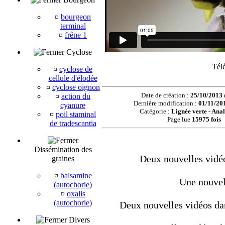
¤
bourgeon
terminal
¤
frêne 1
Cyclose
Tél
¤
cyclose de
cellule d'élodée
¤
cyclose oignon
Date de création :
25/10/2013
¤
action du
Dernière modification :
01/11/20
cyanure
Catégorie :
Lignée verte - Anal
¤
poil staminal
Page lue
15975 fois
de tradescantia
Dissémination des
Deux nouvelles vidéo
graines
¤
balsamine
Une nouvel
(autochorie)
¤
oxalis
(autochorie)
Deux nouvelles vidéos dan
Divers