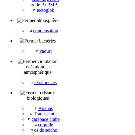
onde P / PMP
¤
tectoglob
atmosphère
¤
condensation
bactéries
¤
yaourt
circulation
océanique et
atmosphérique
¤
expériences
cristaux
biologiques
¤
Ananas
¤
Tradescantia
¤
carapace crabe
¤
coquille
¤
os de seiche