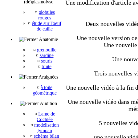
(dé)plasmolyse
Une modification d'article av
¤
globules
rouges
Deux nouvelles vidéo
¤
étude sur l'oeuf
de caille
Une nouvelle version de 
Anatomie
Une nouvelle 
¤
grenouille
¤
sardine
Une nouvel
¤
souris
¤
truite
Trois nouvelles v
Araignées
Une nouvelle vidéo à la fin d
¤
à toile
géométrique
Une nouvelle vidéo dans méta
Audition
mét
¤
Lame de
Cochlée
5 nouvelles vid
¤
modélisation
tympan
¤
schéma bilan
une nouvelle vidé