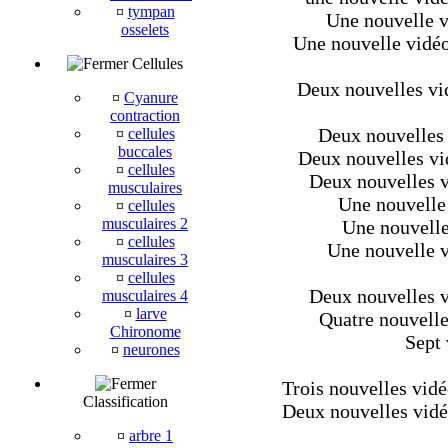
¤
tympan
Une nouvelle v
osselets
Une nouvelle vidéo
Cellules
Deux nouvelles vi
¤
Cyanure
contraction
Deux nouvelles 
¤
cellules
buccales
Deux nouvelles vid
¤
cellules
Deux nouvelles vi
musculaires
Une nouvelle 
¤
cellules
musculaires 2
Une nouvelle
¤
cellules
Une nouvelle vi
musculaires 3
¤
cellules
Deux nouvelles vi
musculaires 4
¤
larve
Quatre nouvelles
Chironome
Sept 
¤
neurones
Trois nouvelles vidé
Classification
Deux nouvelles vidéo
¤
arbre 1