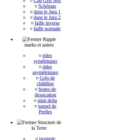
¤
Cap Gris Nez
¤
Schémas
¤
dans le Jura 1
¤
dans le Jura 2
¤
faille inverse
¤
faille normale
Ripple
marks et autres
¤
rides
symétriques
¤
rides
asymétriques
¤
Grès de
châtillon
¤
fentes de
dessication
¤
mini delta
¤
tunnel de
Prelles
Structure de
la Terre
¤
isostasie