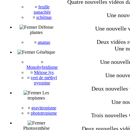
Quatre nouvelles vidéos da
¤
feuille
panachée
Une nouve
¤
schémas
Défense
Une nouvelle v
plantes
Deux vidéos r
¤
ananas
Une no
Génétique
Une nouvelle
¤
Monohybridisme
¤
Méiose lys
Une nouvel
¤
vert de méthyl
pyronine
Deux nouvelles v
Les
tropismes
Une nou
¤
gravitropisme
¤
phototropisme
Trois nouvelles 
Deux nouvelles vid
Photosynthèse