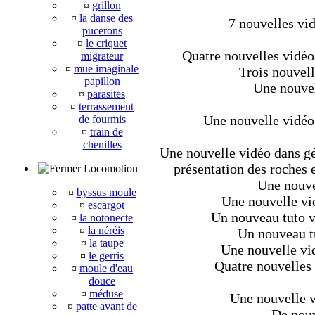
¤
grillon
¤
la danse des
7 nouvelles vi
pucerons
¤
le criquet
Quatre nouvelles vidéo
migrateur
¤
mue imaginale
Trois nouvell
papillon
Une nouvel
¤
parasites
¤
terrassement
Une nouvelle vidéo
de fourmis
¤
train de
chenilles
Une nouvelle vidéo dans géo
présentation des roches e
Locomotion
Une nouve
¤
byssus moule
Une nouvelle vi
¤
escargot
Un nouveau tuto v
¤
la notonecte
¤
la néréis
Un nouveau tu
¤
la taupe
Une nouvelle vid
¤
le gerris
Quatre nouvelles 
¤
moule d'eau
douce
¤
méduse
Une nouvelle v
¤
patte avant de
De nouv