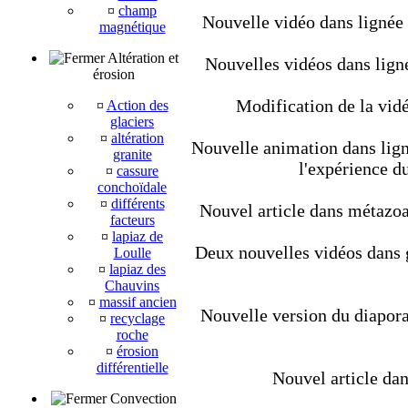
¤
champ
Nouvelle vidéo dans lignée
magnétique
Altération et
Nouvelles vidéos dans lign
érosion
Modification de la vidé
¤
Action des
glaciers
¤
altération
Nouvelle animation dans ligné
granite
l'expérience d
¤
cassure
conchoïdale
¤
différents
Nouvel article dans métazoair
facteurs
¤
lapiaz de
Deux nouvelles vidéos dans géo
Loulle
¤
lapiaz des
Chauvins
¤
massif ancien
Nouvelle version du diapora
¤
recyclage
roche
¤
érosion
différentielle
Nouvel article dan
Convection