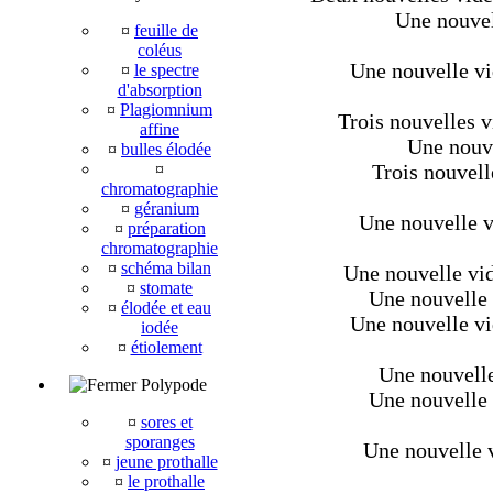
Une nouvel
¤
feuille de
coléus
Une nouvelle vid
¤
le spectre
d'absorption
¤
Plagiomnium
Trois nouvelles v
affine
Une nouve
¤
bulles élodée
¤
Trois nouvell
chromatographie
¤
géranium
Une nouvelle v
¤
préparation
chromatographie
¤
schéma bilan
Une nouvelle vi
¤
stomate
Une nouvelle v
¤
élodée et eau
Une nouvelle vi
iodée
¤
étiolement
Une nouvelle
Polypode
Une nouvelle v
¤
sores et
sporanges
Une nouvelle v
¤
jeune prothalle
¤
le prothalle