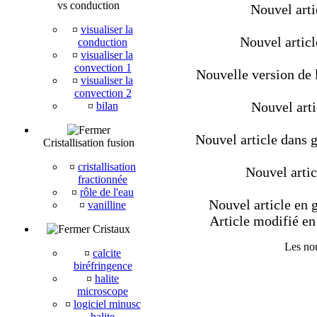
vs conduction
Nouvel artic
¤
visualiser la
Nouvel artic
conduction
¤
visualiser la
convection 1
Nouvelle version de l
¤
visualiser la
convection 2
Nouvel arti
¤
bilan
Nouvel article dans g
Cristallisation fusion
¤
cristallisation
Nouvel artic
fractionnée
¤
rôle de l'eau
Nouvel article en g
¤
vanilline
Article modifié en 
Cristaux
Les nou
¤
calcite
biréfringence
¤
halite
microscope
¤
logiciel minusc
halite