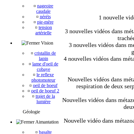
¤
nageoire
caudale
¤
néréis
1 nouvelle vid
¤
pie-mère
¤
tension
3 nouvelles vidéos dans méta
artérielle
trachée
Vision
3 nouvelles vidéos dans mét
g
¤
cristallin de
4 nouvelles vidéos dans méta
lapin
¤
lame d'oeil de
cobaye
¤
le reflexe
Nouvelles vidéos dans métaz
photomoteur
¤
oeil de boeuf
respiration de deux ser
¤
oeil de boeuf 2
¤
trajet de la
Nouvelles vidéos dans métazoa
lumière
deux
Géologie
Nouvelle vidéo dans métazoair
Aimantation
¤
basalte