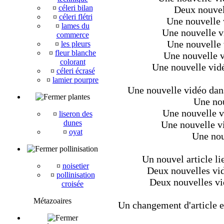
¤
céleri bilan
Deux nouvel
¤
céleri flétri
Une nouvelle 
¤
lames du
Une nouvelle v
commerce
Une nouvelle 
¤
les pleurs
¤
fleur blanche
Une nouvelle v
colorant
Une nouvelle vidé
¤
céleri écrasé
¤
lamier pourpre
Une nouvelle vidéo dans 
plantes
Une nou
Une nouvelle v
¤
liseron des
dunes
Une nouvelle v
¤
oyat
Une nouv
pollinisation
Un nouvel article li
¤
noisetier
Deux nouvelles vid
¤
pollinisation
Deux nouvelles vi
croisée
Métazoaires
Un changement d'article et