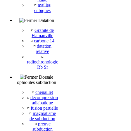
¤
mailles
cubiques
Datation
¤
Granite de
Flamanville
¤
carbone 14
¤
datation
relative
¤
radiochronologie
Rb Sr
Dorsale
ophiolites subduction
¤
chenaillet
¤
décompression
adiabatique
¤
fusion partielle
¤
magmatisme
de subduction
¤
preuve
subduction