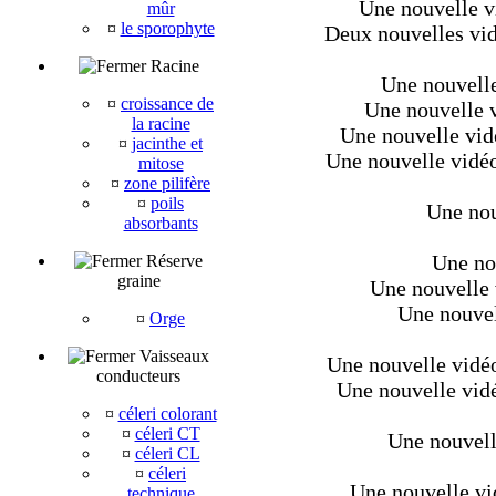
Une nouvelle v
mûr
¤
le sporophyte
Deux nouvelles vid
Racine
Une nouvelle 
¤
croissance de
Une nouvelle v
la racine
Une nouvelle vidé
¤
jacinthe et
Une nouvelle vidéo
mitose
¤
zone pilifère
¤
poils
Une nou
absorbants
Une nou
Réserve
graine
Une nouvelle 
Une nouvell
¤
Orge
Vaisseaux
Une nouvelle vidéo 
conducteurs
Une nouvelle vidéo
¤
céleri colorant
¤
céleri CT
Une nouvell
¤
céleri CL
¤
céleri
Une nouvelle vi
technique