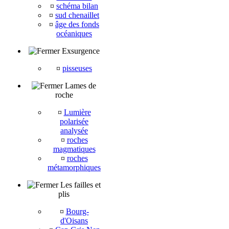
¤
schéma bilan
¤
sud chenaillet
¤
âge des fonds
océaniques
Exsurgence
¤
pisseuses
Lames de
roche
¤
Lumière
polarisée
analysée
¤
roches
magmatiques
¤
roches
métamorphiques
Les failles et
plis
¤
Bourg-
d'Oisans