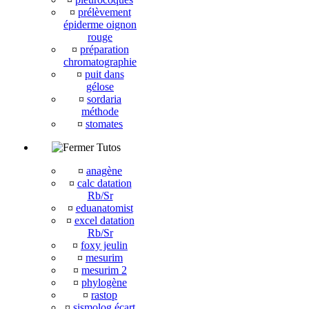
¤
prélèvement
épiderme oignon
rouge
¤
préparation
chromatographie
¤
puit dans
gélose
¤
sordaria
méthode
¤
stomates
Tutos
¤
anagène
¤
calc datation
Rb/Sr
¤
eduanatomist
¤
excel datation
Rb/Sr
¤
foxy jeulin
¤
mesurim
¤
mesurim 2
¤
phylogène
¤
rastop
¤
sismolog écart