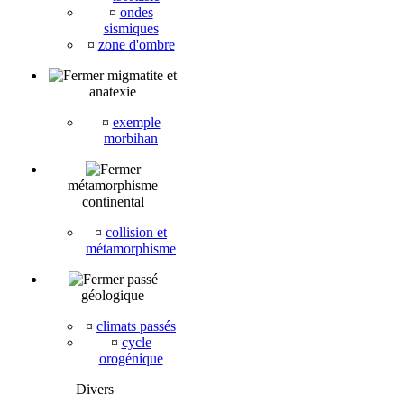
¤
ondes
sismiques
¤
zone d'ombre
migmatite et
anatexie
¤
exemple
morbihan
métamorphisme
continental
¤
collision et
métamorphisme
passé
géologique
¤
climats passés
¤
cycle
orogénique
Divers