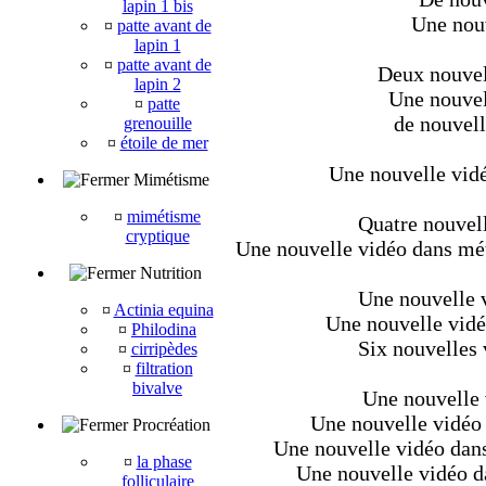
lapin 1 bis
Une nouv
¤
patte avant de
lapin 1
¤
patte avant de
Deux nouvell
lapin 2
Une nouvel
¤
patte
de nouvell
grenouille
¤
étoile de mer
Une nouvelle vidé
Mimétisme
¤
mimétisme
Quatre nouvell
cryptique
Une nouvelle vidéo dans méta
Nutrition
Une nouvelle v
¤
Actinia equina
Une nouvelle vidé
¤
Philodina
Six nouvelles 
¤
cirripèdes
¤
filtration
bivalve
Une nouvelle 
Une nouvelle vidéo 
Procréation
Une nouvelle vidéo dans
¤
la phase
Une nouvelle vidéo da
folliculaire