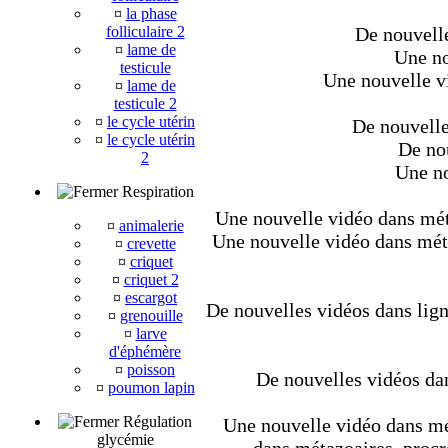
¤
la phase
folliculaire 2
De nouvelle
¤
lame de
Une no
testicule
Une nouvelle v
¤
lame de
testicule 2
¤
le cycle utérin
De nouvelle
¤
le cycle utérin
De nou
2
Une no
Respiration
Une nouvelle vidéo dans méta
¤
animalerie
Une nouvelle vidéo dans métaz
¤
crevette
¤
criquet
¤
criquet 2
¤
escargot
De nouvelles vidéos dans lign
¤
grenouille
¤
larve
d'éphémère
¤
poisson
De nouvelles vidéos dan
¤
poumon lapin
Régulation
Une nouvelle vidéo dans mét
glycémie