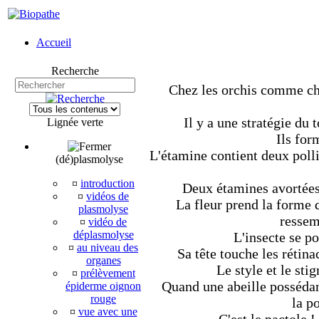
Accueil
Recherche
Chez les orchis comme che
Il y a une stratégie du 
Lignée verte
Ils for
L'étamine contient deux pollin
(dé)plasmolyse
¤
introduction
Deux étamines avortées 
¤
vidéos de
La fleur prend la forme d
plasmolyse
ressem
¤
vidéo de
déplasmolyse
L'insecte se po
¤
au niveau des
Sa tête touche les rétina
organes
Le style et le sti
¤
prélèvement
Quand une abeille possédant
épiderme oignon
rouge
la po
¤
vue avec une