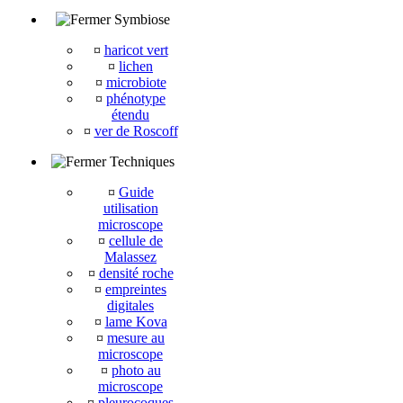
Symbiose
¤
haricot vert
¤
lichen
¤
microbiote
¤
phénotype
étendu
¤
ver de Roscoff
Techniques
¤
Guide
utilisation
microscope
¤
cellule de
Malassez
¤
densité roche
¤
empreintes
digitales
¤
lame Kova
¤
mesure au
microscope
¤
photo au
microscope
¤
pleurocoques