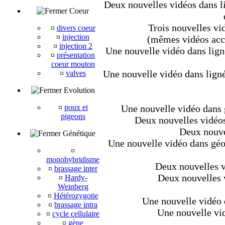
Deux nouvelles vidéos dans li
Coeur
Trois nouvelles vid
¤
divers coeur
¤
injection
(mêmes vidéos acce
¤
injection 2
Une nouvelle vidéo dans lign
¤
présentation
coeur mouton
Une nouvelle vidéo dans ligné
¤
valves
Evolution
¤
poux et
Une nouvelle vidéo dans g
pigeons
Deux nouvelles vidéos 
Deux nouve
Génétique
Une nouvelle vidéo dans géo
¤
monohybridisme
Deux nouvelles vi
¤
brassage inter
Deux nouvelles v
¤
Hardy-
Weinberg
¤
Hétérozygotie
Une nouvelle vidéo d
¤
brassage intra
Une nouvelle vid
¤
cycle cellulaire
¤
gène