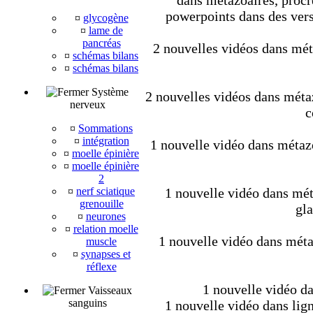
dans métazoaires, procré
powerpoints dans des vers
¤
glycogène
¤
lame de
pancréas
2 nouvelles vidéos dans méta
¤
schémas bilans
¤
schémas bilans
Système
2 nouvelles vidéos dans métaz
nerveux
c
¤
Sommations
¤
intégration
1 nouvelle vidéo dans métaz
¤
moelle épinière
¤
moelle épinière
2
¤
nerf sciatique
1 nouvelle vidéo dans mét
grenouille
gla
¤
neurones
¤
relation moelle
1 nouvelle vidéo dans métaz
muscle
¤
synapses et
réflexe
1 nouvelle vidéo da
Vaisseaux
sanguins
1 nouvelle vidéo dans lig