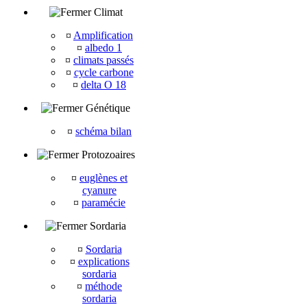
Climat
¤
Amplification
¤
albedo 1
¤
climats passés
¤
cycle carbone
¤
delta O 18
Génétique
¤
schéma bilan
Protozoaires
¤
euglènes et
cyanure
¤
paramécie
Sordaria
¤
Sordaria
¤
explications
sordaria
¤
méthode
sordaria