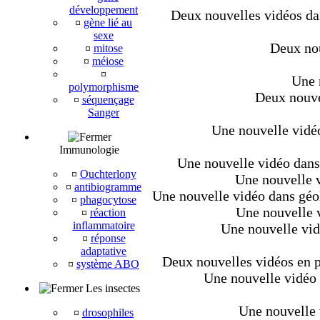
développement
Deux nouvelles vidéos dan
¤
gène lié au
sexe
Deux nou
¤
mitose
¤
méiose
¤
Une 
polymorphisme
Deux nouvel
¤
séquençage
Sanger
Une nouvelle vidéo
Immunologie
Une nouvelle vidéo dans 
¤
Ouchterlony
Une nouvelle v
¤
antibiogramme
Une nouvelle vidéo dans géo
¤
phagocytose
Une nouvelle v
¤
réaction
inflammatoire
Une nouvelle vid
¤
réponse
adaptative
Deux nouvelles vidéos en pl
¤
système ABO
Une nouvelle vidéo d
Les insectes
Une nouvelle 
¤
drosophiles