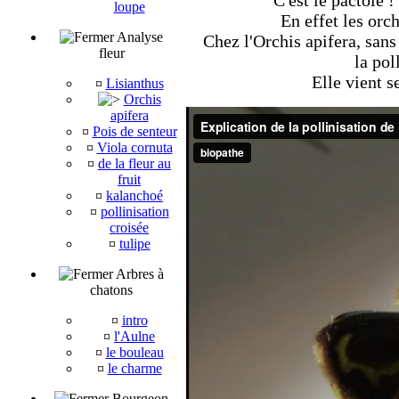
C'est le pactole !
loupe
En effet les orc
Analyse
Chez l'Orchis apifera, sans 
fleur
la pol
Elle vient s
¤
Lisianthus
Orchis
apifera
¤
Pois de senteur
¤
Viola cornuta
¤
de la fleur au
fruit
¤
kalanchoé
¤
pollinisation
croisée
¤
tulipe
Arbres à
chatons
¤
intro
¤
l'Aulne
¤
le bouleau
¤
le charme
Bourgeon