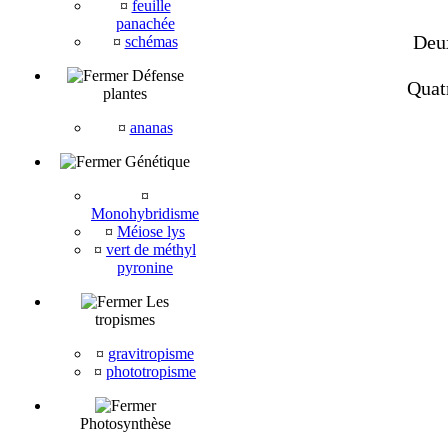
¤
feuille
panachée
Deux
¤
schémas
Défense
Quat
plantes
¤
ananas
Génétique
¤
Monohybridisme
¤
Méiose lys
¤
vert de méthyl
pyronine
Les
tropismes
¤
gravitropisme
¤
phototropisme
Photosynthèse