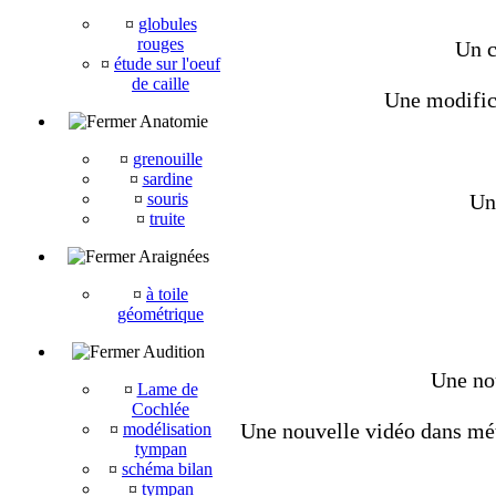
¤
globules
rouges
Un c
¤
étude sur l'oeuf
de caille
Une modifica
Anatomie
¤
grenouille
¤
sardine
¤
souris
Une
¤
truite
Araignées
¤
à toile
géométrique
Audition
Une nou
¤
Lame de
Cochlée
Une nouvelle vidéo dans méta
¤
modélisation
tympan
¤
schéma bilan
¤
tympan