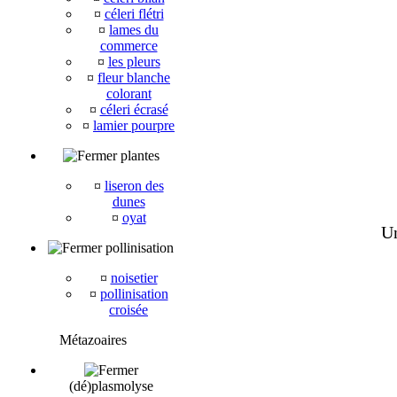
¤
céleri flétri
¤
lames du
commerce
¤
les pleurs
¤
fleur blanche
colorant
¤
céleri écrasé
¤
lamier pourpre
plantes
¤
liseron des
dunes
¤
oyat
Un
pollinisation
¤
noisetier
¤
pollinisation
croisée
Métazoaires
(dé)plasmolyse