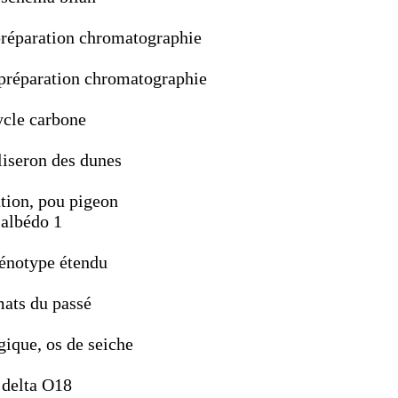
 préparation chromatographie
, préparation chromatographie
ycle carbone
 liseron des dunes
tion, pou pigeon
 albédo 1
hénotype étendu
mats du passé
gique, os de seiche
 delta O18