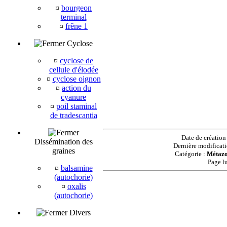
¤
bourgeon
terminal
¤
frêne 1
Cyclose
¤
cyclose de
cellule d'élodée
¤
cyclose oignon
¤
action du
cyanure
¤
poil staminal
de tradescantia
Date de création
Dissémination des
Dernière modificat
graines
Catégorie :
Métazo
Page l
¤
balsamine
(autochorie)
¤
oxalis
(autochorie)
Divers