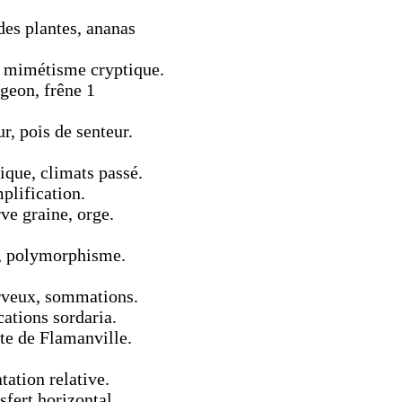
des plantes, ananas
 mimétisme cryptique.
geon, frêne 1
r, pois de senteur.
ique, climats passé.
plification.
ve graine, orge.
e, polymorphisme.
rveux, sommations.
cations sordaria.
te de Flamanville.
tation relative.
sfert horizontal.