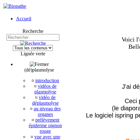
Accueil
Recherche
Voici l
Bell
Lignée verte
(dé)plasmolyse
¤
introduction
J'ai dé
¤
vidéos de
plasmolyse
¤
vidéo de
Ceci 
déplasmolyse
(le diapora
¤
au niveau des
organes
Le logiciel ispring
¤
prélèvement
épiderme oignon
rouge
¤
vue avec une