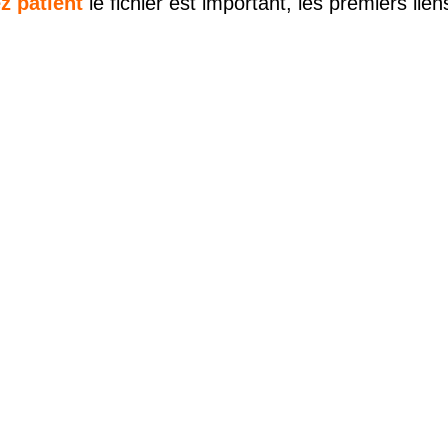
z patient
le fichier est important, les premiers lie