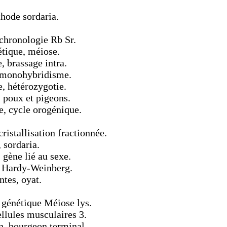
hode sordaria.
ochronologie Rb Sr.
tique, méiose.
 brassage intra.
e monohybridisme.
, hétérozygotie.
 poux et pigeons.
e, cycle orogénique.
ristallisation fractionnée.
 sordaria.
gène lié au sexe.
, Hardy-Weinberg.
ntes, oyat.
, génétique Méiose lys.
llules musculaires 3.
n, bourgeon terminal