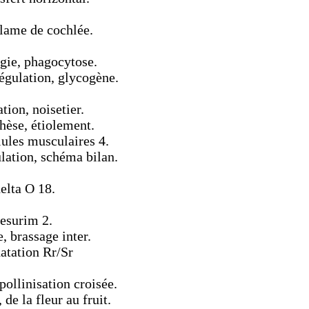
 lame de cochlée.
gie, phagocytose.
égulation, glycogène.
tion, noisetier.
hèse, étiolement.
lules musculaires 4.
lation, schéma bilan.
elta O 18.
mesurim 2.
 brassage inter.
datation Rr/Sr
pollinisation croisée.
de la fleur au fruit.