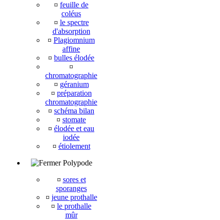
¤
feuille de
coléus
¤
le spectre
d'absorption
¤
Plagiomnium
affine
¤
bulles élodée
¤
chromatographie
¤
géranium
¤
préparation
chromatographie
¤
schéma bilan
¤
stomate
¤
élodée et eau
iodée
¤
étiolement
Polypode
¤
sores et
sporanges
¤
jeune prothalle
¤
le prothalle
mûr