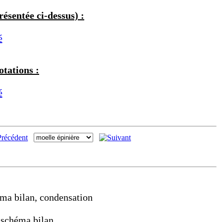
ésentée ci-dessus) :
é
tations :
é
éma bilan, condensation
, schéma bilan