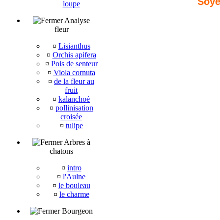
Soye
loupe
Analyse
fleur
¤
Lisianthus
¤
Orchis apifera
¤
Pois de senteur
¤
Viola cornuta
¤
de la fleur au
fruit
¤
kalanchoé
¤
pollinisation
croisée
¤
tulipe
Arbres à
chatons
¤
intro
¤
l'Aulne
¤
le bouleau
¤
le charme
Bourgeon