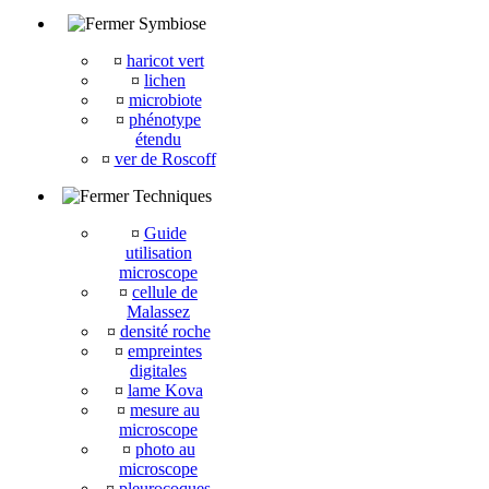
Symbiose
¤
haricot vert
¤
lichen
¤
microbiote
¤
phénotype
étendu
¤
ver de Roscoff
Techniques
¤
Guide
utilisation
microscope
¤
cellule de
Malassez
¤
densité roche
¤
empreintes
digitales
¤
lame Kova
¤
mesure au
microscope
¤
photo au
microscope
¤
pleurocoques