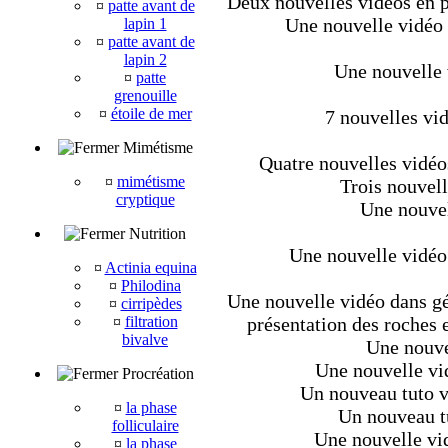
Deux nouvelles vidéos en pl
¤
patte avant de
Une nouvelle vidéo d
lapin 1
¤
patte avant de
lapin 2
Une nouvelle 
¤
patte
grenouille
¤
étoile de mer
7 nouvelles vi
Mimétisme
Quatre nouvelles vidéo
¤
mimétisme
Trois nouvell
cryptique
Une nouvel
Nutrition
Une nouvelle vidéo
¤
Actinia equina
¤
Philodina
Une nouvelle vidéo dans géo
¤
cirripèdes
¤
filtration
présentation des roches e
bivalve
Une nouve
Une nouvelle vi
Procréation
Un nouveau tuto v
¤
la phase
Un nouveau tu
folliculaire
Une nouvelle vid
¤
la phase