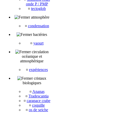
onde P / PMP
¤
tectoglob
atmosphère
¤
condensation
bactéries
¤
yaourt
circulation
océanique et
atmosphérique
¤
expériences
cristaux
biologiques
¤
Ananas
¤
Tradescantia
¤
carapace crabe
¤
coquille
¤
os de seiche