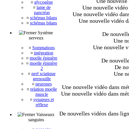
Une nouvelle 
¤
glycogène
Une nouvelle vidéo 
¤
lame de
pancréas
Une nouvelle vidéo dans
¤
schémas bilans
Une nouvelle vidéo da
¤
schémas bilans
Système
De nouvelle
nerveux
Une no
Une nouvelle v
¤
Sommations
¤
intégration
¤
moelle épinière
De nouvelle
¤
moelle épinière
De nou
2
Une no
¤
nerf sciatique
grenouille
¤
neurones
Une nouvelle vidéo dans méta
¤
relation moelle
Une nouvelle vidéo dans métaz
muscle
¤
synapses et
réflexe
De nouvelles vidéos dans lign
Vaisseaux
sanguins