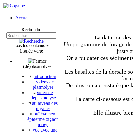
Accueil
Recherche
La datation des 
Un programme de forage des 
juste 
Lignée verte
On a pu dater ces sédiments
(dé)plasmolyse
Les basaltes de la dorsale so
¤
introduction
form
¤
vidéos de
De plus, on a constaté que l
plasmolyse
¤
vidéo de
déplasmolyse
La carte ci-dessous est
¤
au niveau des
organes
Elle illustre bie
¤
prélèvement
épiderme oignon
rouge
¤
vue avec une