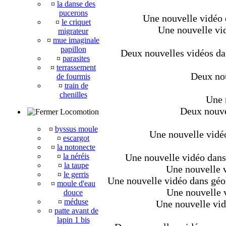
¤
la danse des
pucerons
Une nouvelle vidéo d
¤
le criquet
Une nouvelle vid
migrateur
¤
mue imaginale
papillon
Deux nouvelles vidéos dan
¤
parasites
¤
terrassement
Deux nou
de fourmis
¤
train de
chenilles
Une 
Deux nouvel
Locomotion
¤
byssus moule
Une nouvelle vidéo
¤
escargot
¤
la notonecte
¤
la néréis
Une nouvelle vidéo dans 
¤
la taupe
Une nouvelle v
¤
le gerris
Une nouvelle vidéo dans géo
¤
moule d'eau
Une nouvelle v
douce
¤
méduse
Une nouvelle vid
¤
patte avant de
lapin 1 bis