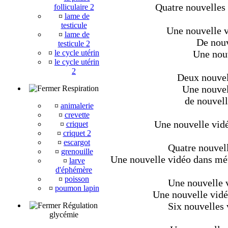
Quatre nouvelles 
folliculaire 2
¤
lame de
testicule
Une nouvelle v
¤
lame de
De nouv
testicule 2
¤
le cycle utérin
Une nouv
¤
le cycle utérin
2
Deux nouvell
Une nouvel
Respiration
de nouvell
¤
animalerie
¤
crevette
Une nouvelle vidé
¤
criquet
¤
criquet 2
¤
escargot
Quatre nouvell
¤
grenouille
Une nouvelle vidéo dans méta
¤
larve
d'éphémère
¤
poisson
Une nouvelle v
¤
poumon lapin
Une nouvelle vidé
Six nouvelles 
Régulation
glycémie