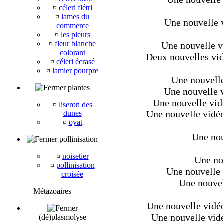
¤
céleri flétri
¤
lames du
Une nouvelle v
commerce
¤
les pleurs
¤
fleur blanche
Une nouvelle v
colorant
Deux nouvelles vid
¤
céleri écrasé
¤
lamier pourpre
Une nouvelle 
plantes
Une nouvelle v
Une nouvelle vidé
¤
liseron des
Une nouvelle vidéo
dunes
¤
oyat
Une nou
pollinisation
¤
noisetier
Une nou
¤
pollinisation
Une nouvelle 
croisée
Une nouvell
Métazoaires
Une nouvelle vidéo 
Une nouvelle vidéo
(dé)plasmolyse