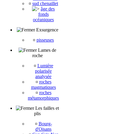
¤
sud chenaillet
âge des
fonds
océaniques
Exsurgence
¤
pisseuses
Lames de
roche
¤
Lumière
polarisée
analysée
¤
roches
magmatiques
¤
roches
métamorphiques
Les failles et
plis
¤
Bourg-
d'Oisans