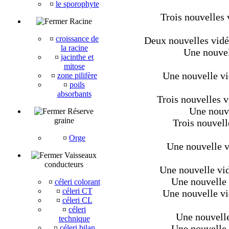
¤
le sporophyte
Trois nouvelles 
Racine
¤
croissance de
Deux nouvelles vid
la racine
Une nouvel
¤
jacinthe et
mitose
Une nouvelle vid
¤
zone pilifère
¤
poils
absorbants
Trois nouvelles v
Une nouve
Réserve
graine
Trois nouvell
¤
Orge
Une nouvelle v
Vaisseaux
conducteurs
Une nouvelle vi
Une nouvelle v
¤
céleri colorant
¤
céleri CT
Une nouvelle vi
¤
céleri CL
¤
céleri
Une nouvelle
technique
Une nouvelle v
¤
céleri bilan