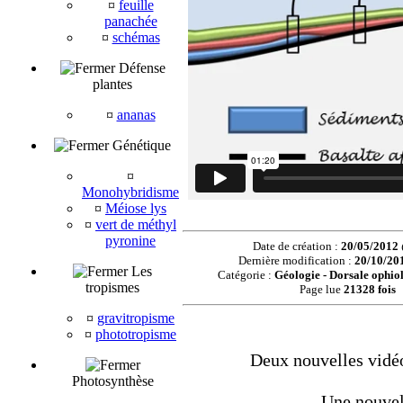
¤
feuille
panachée
¤
schémas
Défense
plantes
¤
ananas
Génétique
¤
Monohybridisme
¤
Méiose lys
¤
vert de méthyl
pyronine
Date de création :
20/05/2012
Dernière modification :
20/10/20
Les
Catégorie :
Géologie - Dorsale ophiol
tropismes
Page lue
21328 fois
¤
gravitropisme
¤
phototropisme
Deux nouvelles vidéo
Photosynthèse
Une nouvel