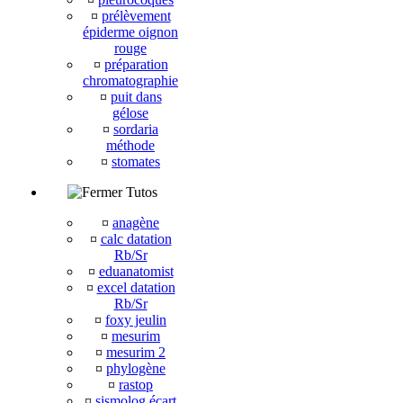
¤
prélèvement
épiderme oignon
rouge
¤
préparation
chromatographie
¤
puit dans
gélose
¤
sordaria
méthode
¤
stomates
Tutos
¤
anagène
¤
calc datation
Rb/Sr
¤
eduanatomist
¤
excel datation
Rb/Sr
¤
foxy jeulin
¤
mesurim
¤
mesurim 2
¤
phylogène
¤
rastop
¤
sismolog écart