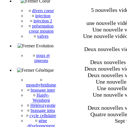
Coeur
5 nouvelles vid
¤
divers coeur
¤
injection
¤
injection 2
une nouvelle vidé
¤
présentation
Une nouvelle v
coeur mouton
Une nouvelle vidéo
¤
valves
Evolution
Deux nouvelles vi
¤
poux et
pigeons
Deux nouvelles 
Deux nouvelles vid
Génétique
Deux nouvelles vi
¤
Une nouvelle 
monohybridisme
Une nouvelle
¤
brassage inter
Une nouvelle vi
¤
Hardy-
Weinberg
¤
Hétérozygotie
Deux nouvelles vi
¤
brassage intra
Quatre nouvelles
¤
cycle cellulaire
Sept 
¤
gène
développement