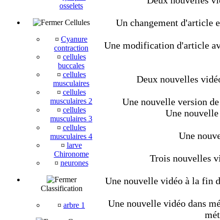
Deux nouvelles vi
osselets
Un changement d'article et
Cellules
¤
Cyanure
Une modification d'article av
contraction
¤
cellules
buccales
¤
cellules
Deux nouvelles vidéo
musculaires
¤
cellules
Une nouvelle version de 
musculaires 2
¤
cellules
Une nouvelle 
musculaires 3
¤
cellules
Une nouvel
musculaires 4
¤
larve
Chironome
Trois nouvelles v
¤
neurones
Une nouvelle vidéo à la fin d
Classification
Une nouvelle vidéo dans méta
¤
arbre 1
mét