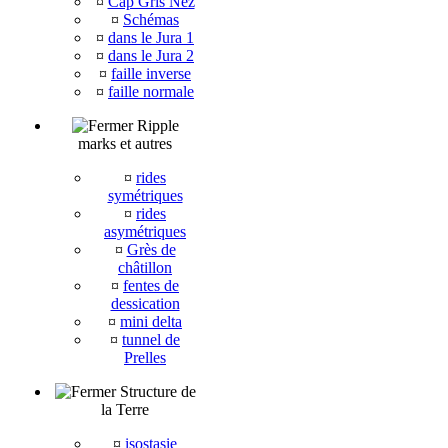
¤
Cap Gris Nez
¤
Schémas
¤
dans le Jura 1
¤
dans le Jura 2
¤
faille inverse
¤
faille normale
Ripple
marks et autres
¤
rides
symétriques
¤
rides
asymétriques
¤
Grès de
châtillon
¤
fentes de
dessication
¤
mini delta
¤
tunnel de
Prelles
Structure de
la Terre
¤
isostasie