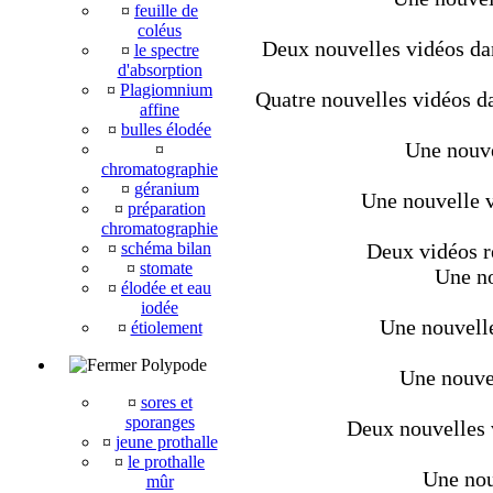
¤
feuille de
coléus
Deux nouvelles vidéos dan
¤
le spectre
d'absorption
¤
Plagiomnium
Quatre nouvelles vidéos da
affine
¤
bulles élodée
Une nouve
¤
chromatographie
¤
géranium
Une nouvelle v
¤
préparation
chromatographie
¤
schéma bilan
Deux vidéos r
¤
stomate
Une no
¤
élodée et eau
iodée
Une nouvelle
¤
étiolement
Polypode
Une nouvel
¤
sores et
sporanges
Deux nouvelles v
¤
jeune prothalle
¤
le prothalle
Une nou
mûr