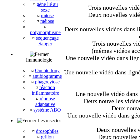
¤
gène lié au
Trois nouvelles vidé
sexe
Deux nouvelles vidéo
¤
mitose
¤
méiose
¤
Deux nouvelles vidéos dans li
polymorphisme
¤
séquençage
Trois nouvelles vid
Sanger
(mêmes vidéos acce
Une nouvelle vidéo dans lign
Immunologie
¤
Ouchterlony
Une nouvelle vidéo dans ligné
¤
antibiogramme
¤
phagocytose
¤
réaction
inflammatoire
Une nouvelle vidéo dans g
¤
réponse
Deux nouvelles vidéos 
adaptative
Deux nouve
¤
système ABO
Une nouvelle vidéo dans géo
Les insectes
Deux nouvelles vi
¤
drosophiles
Deux nouvelles v
¤
grillon