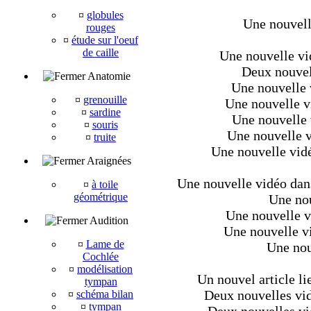
¤
globules
Une nouvell
rouges
¤
étude sur l'oeuf
de caille
Une nouvelle vi
Deux nouvel
Anatomie
Une nouvelle 
¤
grenouille
Une nouvelle v
¤
sardine
Une nouvelle 
¤
souris
Une nouvelle v
¤
truite
Une nouvelle vidé
Araignées
Une nouvelle vidéo dans 
¤
à toile
géométrique
Une nou
Une nouvelle v
Audition
Une nouvelle v
¤
Lame de
Une nouv
Cochlée
¤
modélisation
Un nouvel article li
tympan
Deux nouvelles vid
¤
schéma bilan
¤
tympan