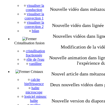
¤
visualiser la
Nouvelle vidéo dans métazoair
conduction
¤
visualiser la
convection 1
¤
visualiser la
Nouvelle vidéo dans lignée
convection 2
¤
bilan
Nouvelles vidéos dans lign
Cristallisation fusion
Modification de la vidé
¤
cristallisation
fractionnée
Nouvelle animation dans ligné
¤
rôle de l'eau
l'expérience d
¤
vanilline
Cristaux
Nouvel article dans métazoair
¤
calcite
biréfringence
Deux nouvelles vidéos dans géo
¤
halite
microscope
¤
logiciel minusc
Nouvelle version du diapora
halite
¤
mailles