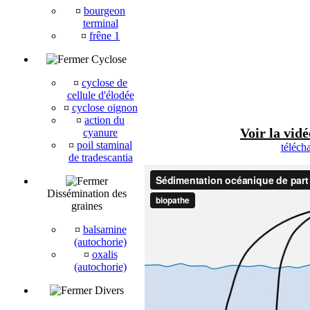
¤
bourgeon
terminal
¤
frêne 1
Cyclose
¤
cyclose de
cellule d'élodée
¤
cyclose oignon
¤
action du
Voir la vid
cyanure
¤
poil staminal
téléch
de tradescantia
Dissémination des
graines
¤
balsamine
(autochorie)
¤
oxalis
(autochorie)
Divers