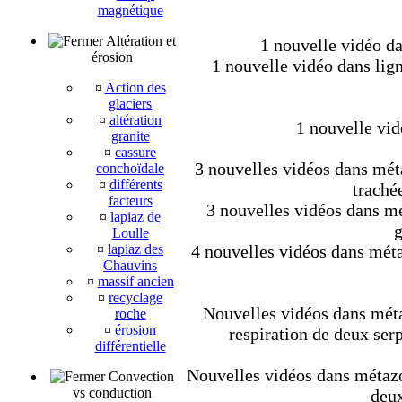
magnétique
Altération et
1 nouvelle vidéo da
érosion
1 nouvelle vidéo dans lig
¤
Action des
glaciers
¤
altération
1 nouvelle vid
granite
¤
cassure
3 nouvelles vidéos dans méta
conchoïdale
¤
différents
trachée
facteurs
3 nouvelles vidéos dans mét
¤
lapiaz de
g
Loulle
¤
lapiaz des
4 nouvelles vidéos dans méta
Chauvins
¤
massif ancien
¤
recyclage
Nouvelles vidéos dans métaz
roche
¤
érosion
respiration de deux ser
différentielle
Nouvelles vidéos dans métazoa
Convection
vs conduction
deux