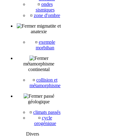
¤
ondes
sismiques
¤
zone d'ombre
migmatite et
anatexie
¤
exemple
morbihan
métamorphisme
continental
¤
collision et
métamorphisme
passé
géologique
¤
climats passés
¤
cycle
orogénique
Divers