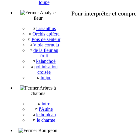
loupe
Analyse
Pour interpréter et compre
fleur
¤
Lisianthus
¤
Orchis apifera
¤
Pois de senteur
¤
Viola cornuta
¤
de la fleur au
fruit
¤
kalanchoé
¤
pollinisation
croisée
¤
tulipe
Arbres à
chatons
¤
intro
¤
l'Aulne
¤
le bouleau
¤
le charme
Bourgeon