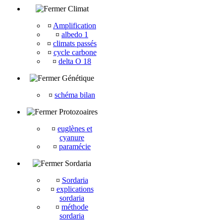
Climat
¤
Amplification
¤
albedo 1
¤
climats passés
¤
cycle carbone
¤
delta O 18
Génétique
¤
schéma bilan
Protozoaires
¤
euglènes et
cyanure
¤
paramécie
Sordaria
¤
Sordaria
¤
explications
sordaria
¤
méthode
sordaria