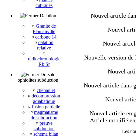
cubiques
Nouvel article dan
Datation
¤
Granite de
Nouvel artic
Flamanville
¤
carbone 14
¤
datation
Nouvel artic
relative
¤
Nouvelle version de l
radiochronologie
Rb Sr
Nouvel arti
Dorsale
ophiolites subduction
Nouvel article dans g
¤
chenaillet
¤
décompression
Nouvel artic
adiabatique
¤
fusion partielle
¤
magmatisme
Nouvel article en g
de subduction
Article modifié en 
¤
preuve
subduction
Les nou
¤
schéma bilan