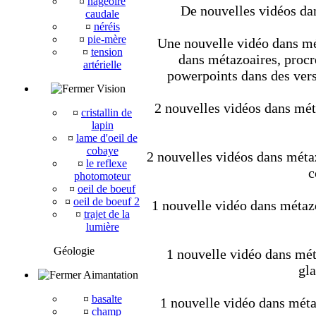
¤
nageoire
De nouvelles vidéos dan
caudale
¤
néréis
¤
pie-mère
Une nouvelle vidéo dans mét
¤
tension
dans métazoaires, procré
artérielle
powerpoints dans des vers
Vision
2 nouvelles vidéos dans méta
¤
cristallin de
lapin
¤
lame d'oeil de
cobaye
2 nouvelles vidéos dans métaz
¤
le reflexe
c
photomoteur
¤
oeil de boeuf
¤
oeil de boeuf 2
1 nouvelle vidéo dans métaz
¤
trajet de la
lumière
Géologie
1 nouvelle vidéo dans mét
gla
Aimantation
¤
basalte
1 nouvelle vidéo dans métaz
¤
champ