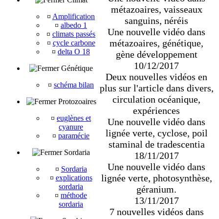
métazoaires, vaisseaux
¤
Amplification
sanguins, néréis
¤
albedo 1
Une nouvelle vidéo dans
¤
climats passés
métazoaires, génétique,
¤
cycle carbone
¤
delta O 18
gène développement
10/12/2017
Génétique
Deux nouvelles vidéos en
¤
schéma bilan
plus sur l'article dans divers,
circulation océanique,
Protozoaires
expériences
¤
euglènes et
Une nouvelle vidéo dans
cyanure
lignée verte, cyclose, poil
¤
paramécie
staminal de tradescentia
Sordaria
18/11/2017
Une nouvelle vidéo dans
¤
Sordaria
lignée verte, photosynthèse,
¤
explications
sordaria
géranium.
¤
méthode
13/11/2017
sordaria
7 nouvelles vidéos dans