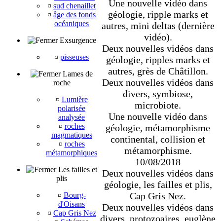
Une nouvelle vidéo dans
¤
sud chenaillet
géologie, ripple marks et
¤
âge des fonds
océaniques
autres, mini deltas (dernière
vidéo).
Exsurgence
Deux nouvelles vidéos dans
¤
pisseuses
géologie, ripples marks et
autres, grès de Châtillon.
Lames de
Deux nouvelles vidéos dans
roche
divers, symbiose,
¤
Lumière
microbiote.
polarisée
Une nouvelle vidéo dans
analysée
¤
roches
géologie, métamorphisme
magmatiques
continental, collision et
¤
roches
métamorphisme.
métamorphiques
10/08/2018
Les failles et
Deux nouvelles vidéos dans
plis
géologie, les failles et plis,
Cap Gris Nez.
¤
Bourg-
d'Oisans
Deux nouvelles vidéos dans
¤
Cap Gris Nez
divers, protozoaires, euglène