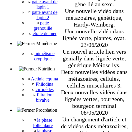
¤
patte avant de
gène lié au sexe.
lapin 1
Une nouvelle vidéo dans
¤
patte avant de
métazoaires, génétique,
lapin 2
¤
patte
Hardy-Weinberg.
grenouille
Une nouvelle vidéo dans
¤
étoile de mer
lignée verte, plantes, oyat.
Mimétisme
23/06/2020
Un nouvel article lien vers
¤
mimétisme
genially dans lignée verte,
cryptique
génétique Méiose lys.
Nutrition
Deux nouvelles vidéos dans
métazoaires, cellules,
¤
Actinia equina
¤
Philodina
cellules musculaires 3.
¤
cirripèdes
Deux nouvelles vidéos dans
¤
filtration
lignées vertes, bourgeon,
bivalve
bourgeon terminal
Procréation
08/05/2020
Un changement d'article et
¤
la phase
de vidéos dans métazoaires,
folliculaire
¤
la phase