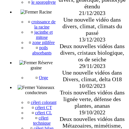
¤
le sporophyte
étendu
Racine
21/12/2023
Une nouvelle vidéo dans
¤
croissance de
divers, climat, climats du
la racine
passé
¤
jacinthe et
mitose
13/12/2023
¤
zone pilifère
Deux nouvelles vidéos dans
¤
poils
divers, cristaux biologique,
absorbants
os de seiche
Réserve
29/11/2023
graine
Une nouvelle vidéos dans
¤
Orge
Divers, climat, delta O18
10/02/2023
Vaisseaux
Trois nouvelles vidéos dans
conducteurs
lignée verte, défense des
¤
céleri colorant
plantes, ananas
¤
céleri CT
19/10/2022
¤
céleri CL
¤
céleri
Deux nouvelles vidéos dans
technique
Métazoaires, mimétisme,
¤
céleri bilan