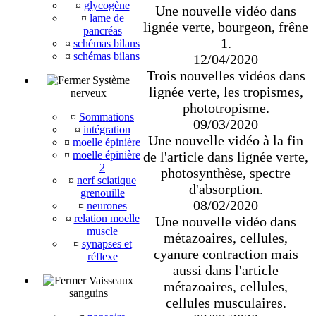
¤
glycogène
Une nouvelle vidéo dans
¤
lame de
lignée verte, bourgeon, frêne
pancréas
1.
¤
schémas bilans
¤
schémas bilans
12/04/2020
Trois nouvelles vidéos dans
Système
lignée verte, les tropismes,
nerveux
phototropisme.
¤
Sommations
09/03/2020
¤
intégration
Une nouvelle vidéo à la fin
¤
moelle épinière
de l'article dans lignée verte,
¤
moelle épinière
2
photosynthèse, spectre
¤
nerf sciatique
d'absorption.
grenouille
08/02/2020
¤
neurones
¤
relation moelle
Une nouvelle vidéo dans
muscle
métazoaires, cellules,
¤
synapses et
cyanure contraction mais
réflexe
aussi dans l'article
Vaisseaux
métazoaires, cellules,
sanguins
cellules musculaires.