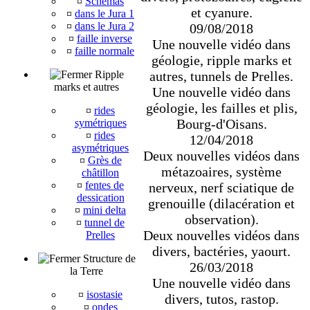
¤
Schémas
et cyanure.
¤
dans le Jura 1
¤
dans le Jura 2
09/08/2018
¤
faille inverse
Une nouvelle vidéo dans
¤
faille normale
géologie, ripple marks et
autres, tunnels de Prelles.
Ripple
marks et autres
Une nouvelle vidéo dans
géologie, les failles et plis,
¤
rides
Bourg-d'Oisans.
symétriques
¤
rides
12/04/2018
asymétriques
Deux nouvelles vidéos dans
¤
Grès de
métazoaires, système
châtillon
¤
fentes de
nerveux, nerf sciatique de
dessication
grenouille (dilacération et
¤
mini delta
observation).
¤
tunnel de
Deux nouvelles vidéos dans
Prelles
divers, bactéries, yaourt.
Structure de
26/03/2018
la Terre
Une nouvelle vidéo dans
¤
isostasie
divers, tutos, rastop.
¤
ondes