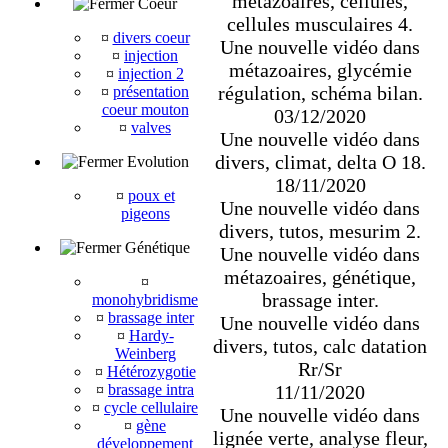
métazoaires, cellules,
Coeur
cellules musculaires 4.
¤
divers coeur
Une nouvelle vidéo dans
¤
injection
métazoaires, glycémie
¤
injection 2
régulation, schéma bilan.
¤
présentation
coeur mouton
03/12/2020
¤
valves
Une nouvelle vidéo dans
divers, climat, delta O 18.
Evolution
18/11/2020
¤
poux et
Une nouvelle vidéo dans
pigeons
divers, tutos, mesurim 2.
Génétique
Une nouvelle vidéo dans
métazoaires, génétique,
¤
brassage inter.
monohybridisme
¤
brassage inter
Une nouvelle vidéo dans
¤
Hardy-
divers, tutos, calc datation
Weinberg
Rr/Sr
¤
Hétérozygotie
11/11/2020
¤
brassage intra
¤
cycle cellulaire
Une nouvelle vidéo dans
¤
gène
lignée verte, analyse fleur,
développement