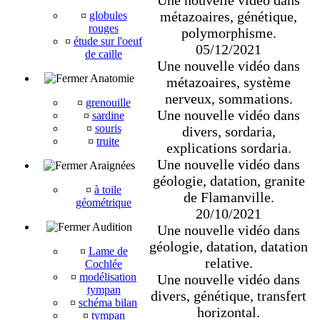
métazoaires, génétique,
¤
globules
rouges
polymorphisme.
¤
étude sur l'oeuf
05/12/2021
de caille
Une nouvelle vidéo dans
Anatomie
métazoaires, système
nerveux, sommations.
¤
grenouille
Une nouvelle vidéo dans
¤
sardine
¤
souris
divers, sordaria,
¤
truite
explications sordaria.
Une nouvelle vidéo dans
Araignées
géologie, datation, granite
¤
à toile
de Flamanville.
géométrique
20/10/2021
Audition
Une nouvelle vidéo dans
géologie, datation, datation
¤
Lame de
relative.
Cochlée
¤
modélisation
Une nouvelle vidéo dans
tympan
divers, génétique, transfert
¤
schéma bilan
horizontal.
¤
tympan