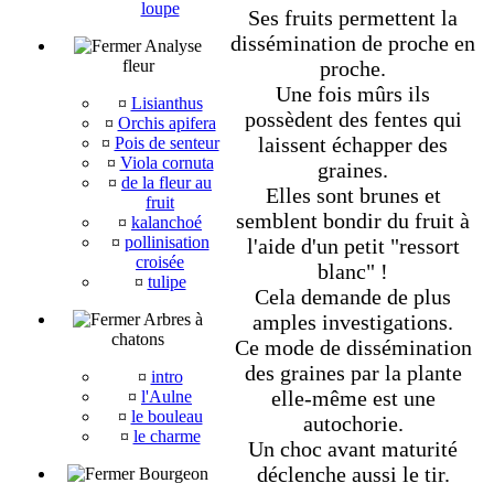
loupe
Ses fruits permettent la
dissémination de proche en
Analyse
fleur
proche.
Une fois mûrs ils
¤
Lisianthus
possèdent des fentes qui
¤
Orchis apifera
laissent échapper des
¤
Pois de senteur
¤
Viola cornuta
graines.
¤
de la fleur au
Elles sont brunes et
fruit
semblent bondir du fruit à
¤
kalanchoé
¤
pollinisation
l'aide d'un petit "ressort
croisée
blanc" !
¤
tulipe
Cela demande de plus
Arbres à
amples investigations.
chatons
Ce mode de dissémination
des graines par la plante
¤
intro
elle-même est une
¤
l'Aulne
¤
le bouleau
autochorie.
¤
le charme
Un choc avant maturité
déclenche aussi le tir.
Bourgeon