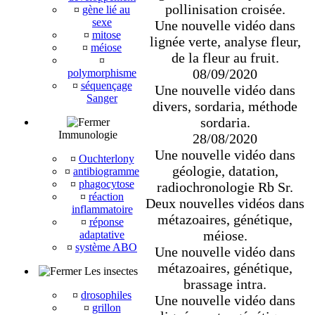
pollinisation croisée.
¤
gène lié au
sexe
Une nouvelle vidéo dans
¤
mitose
lignée verte, analyse fleur,
¤
méiose
de la fleur au fruit.
¤
08/09/2020
polymorphisme
¤
séquençage
Une nouvelle vidéo dans
Sanger
divers, sordaria, méthode
sordaria.
Immunologie
28/08/2020
Une nouvelle vidéo dans
¤
Ouchterlony
géologie, datation,
¤
antibiogramme
¤
phagocytose
radiochronologie Rb Sr.
¤
réaction
Deux nouvelles vidéos dans
inflammatoire
métazoaires, génétique,
¤
réponse
méiose.
adaptative
¤
système ABO
Une nouvelle vidéo dans
métazoaires, génétique,
Les insectes
brassage intra.
¤
drosophiles
Une nouvelle vidéo dans
¤
grillon