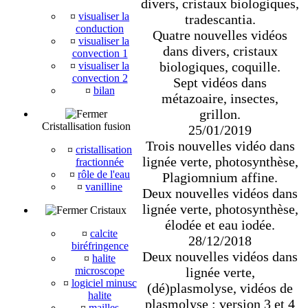
divers, cristaux biologiques,
¤
visualiser la
tradescantia.
conduction
Quatre nouvelles vidéos
¤
visualiser la
dans divers, cristaux
convection 1
biologiques, coquille.
¤
visualiser la
convection 2
Sept vidéos dans
¤
bilan
métazoaire, insectes,
grillon.
Cristallisation fusion
25/01/2019
Trois nouvelles vidéo dans
¤
cristallisation
lignée verte, photosynthèse,
fractionnée
¤
rôle de l'eau
Plagiomnium affine.
¤
vanilline
Deux nouvelles vidéos dans
lignée verte, photosynthèse,
Cristaux
élodée et eau iodée.
¤
calcite
28/12/2018
biréfringence
Deux nouvelles vidéos dans
¤
halite
lignée verte,
microscope
¤
logiciel minusc
(dé)plasmolyse, vidéos de
halite
plasmolyse : version 3 et 4
¤
mailles