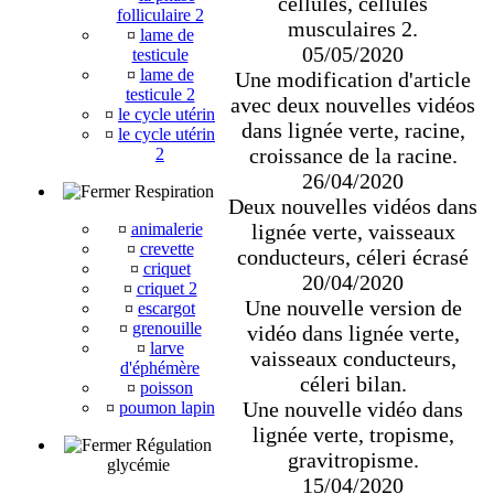
cellules, cellules
folliculaire 2
musculaires 2.
¤
lame de
05/05/2020
testicule
¤
lame de
Une modification d'article
testicule 2
avec deux nouvelles vidéos
¤
le cycle utérin
dans lignée verte, racine,
¤
le cycle utérin
croissance de la racine.
2
26/04/2020
Respiration
Deux nouvelles vidéos dans
lignée verte, vaisseaux
¤
animalerie
¤
crevette
conducteurs, céleri écrasé
¤
criquet
20/04/2020
¤
criquet 2
Une nouvelle version de
¤
escargot
¤
grenouille
vidéo dans lignée verte,
¤
larve
vaisseaux conducteurs,
d'éphémère
céleri bilan.
¤
poisson
Une nouvelle vidéo dans
¤
poumon lapin
lignée verte, tropisme,
Régulation
gravitropisme.
glycémie
15/04/2020