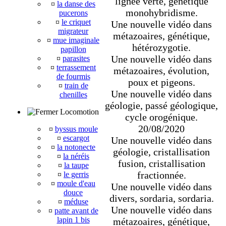
lignée verte, génétique
¤
la danse des
monohybridisme.
pucerons
¤
le criquet
Une nouvelle vidéo dans
migrateur
métazoaires, génétique,
¤
mue imaginale
hétérozygotie.
papillon
Une nouvelle vidéo dans
¤
parasites
¤
terrassement
métazoaires, évolution,
de fourmis
poux et pigeons.
¤
train de
Une nouvelle vidéo dans
chenilles
géologie, passé géologique,
Locomotion
cycle orogénique.
20/08/2020
¤
byssus moule
¤
escargot
Une nouvelle vidéo dans
¤
la notonecte
géologie, cristallisation
¤
la néréis
fusion, cristallisation
¤
la taupe
fractionnée.
¤
le gerris
¤
moule d'eau
Une nouvelle vidéo dans
douce
divers, sordaria, sordaria.
¤
méduse
Une nouvelle vidéo dans
¤
patte avant de
lapin 1 bis
métazoaires, génétique,