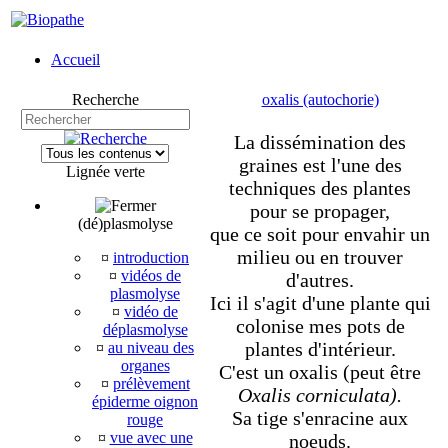
Accueil
Recherche
oxalis (autochorie)
La dissémination des
graines est l'une des
Lignée verte
techniques des plantes
pour se propager,
(dé)plasmolyse
que ce soit pour envahir un
milieu ou en trouver
¤
introduction
¤
vidéos de
d'autres.
plasmolyse
Ici il s'agit d'une plante qui
¤
vidéo de
colonise mes pots de
déplasmolyse
plantes d'intérieur.
¤
au niveau des
organes
C'est un oxalis (peut être
¤
prélèvement
Oxalis corniculata).
épiderme oignon
Sa tige s'enracine aux
rouge
¤
vue avec une
noeuds.