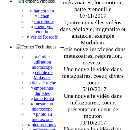
Symbiose
métazoaires, locomotion,
patte grenouille
¤
haricot vert
07/11/2017
¤
lichen
¤
microbiote
Quatre nouvelles vidéos
¤
phénotype
dans géologie, migmatite et
étendu
anatexie, exemple
¤
ver de Roscoff
Morbihan.
Techniques
Trois nouvelles vidéos dans
métazoaires, respiration,
¤
Guide
crevette.
utilisation
microscope
Une nouvelle vidéo dans
¤
cellule de
métazoaires, coeur, divers
Malassez
coeur
¤
densité roche
¤
empreintes
15/10/2017
digitales
Une nouvelle vidéo dans
¤
lame Kova
métazoaires, coeur,
¤
mesure au
présentation coeur de
microscope
¤
photo au
mouton
microscope
09/10/2017
¤
pleurocoques
Une nouvelle vidéo dans
¤
prélèvement