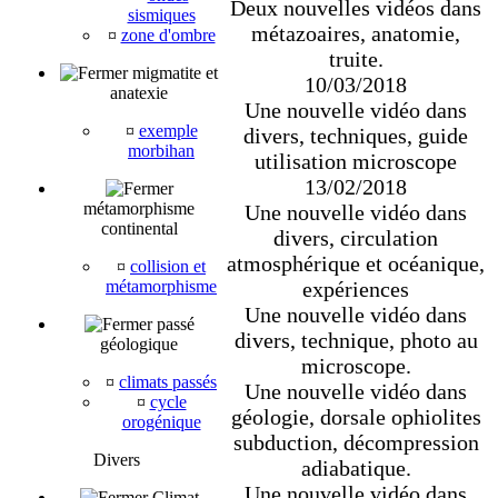
Deux nouvelles vidéos dans
sismiques
métazoaires, anatomie,
¤
zone d'ombre
truite.
migmatite et
10/03/2018
anatexie
Une nouvelle vidéo dans
¤
exemple
divers, techniques, guide
morbihan
utilisation microscope
13/02/2018
métamorphisme
Une nouvelle vidéo dans
continental
divers, circulation
atmosphérique et océanique,
¤
collision et
expériences
métamorphisme
Une nouvelle vidéo dans
passé
divers, technique, photo au
géologique
microscope.
¤
climats passés
Une nouvelle vidéo dans
¤
cycle
géologie, dorsale ophiolites
orogénique
subduction, décompression
Divers
adiabatique.
Une nouvelle vidéo dans
Climat