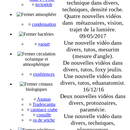
technique dans divers,
¤
tectoglob
techniques, densité roche.
atmosphère
Quatre nouvelles vidéos
dans métazoaires, vision,
¤
condensation
trajet de la lumière.
bactéries
09/05/2017
Une nouvelle vidéo dans
¤
yaourt
divers, tutos, mesurim
circulation
(mesure d'angle).
océanique et
De nouvelles vidéos dans
atmosphérique
divers, tutos, foxy jeulin.
¤
expériences
Une nouvelle vidéo dans
divers, tutos, eduanatomist.
cristaux
16/12/16
biologiques
Deux nouvelles vidéos dans
¤
Ananas
divers, protozoaires,
¤
Tradescantia
paramécie.
¤
carapace crabe
¤
coquille
Une nouvelle vidéo dans
¤
os de seiche
divers, techniques,
pleurocoques
génétique