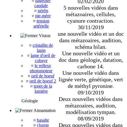
02/02/2020
¤
nageoire
caudale
5 nouvelles vidéos dans
¤
néréis
métazoaires, cellules,
¤
pie-mère
cyanure contraction.
¤
tension
artérielle
30/11/2019
une nouvelle vidéo et un doc
Vision
dans métazoaires, audition,
¤
cristallin de
schéma bilan.
lapin
Une nouvelle vidéo et un
¤
lame d'oeil de
doc dans géologie, datation,
cobaye
carbone 14.
¤
le reflexe
photomoteur
Une nouvelle vidéo dans
¤
oeil de boeuf
lignée verte, génétique, vert
¤
oeil de boeuf 2
de méthyl pyronine.
¤
trajet de la
lumière
09/10/2019
Deux nouvelles vidéos dans
Géologie
métazoaires, audition,
Aimantation
modélisation tympan.
08/09/2019
¤
basalte
Deux nouvelles vidéos dans
¤
champ