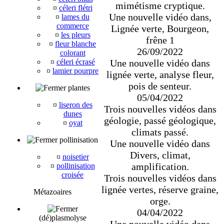
mimétisme cryptique.
¤
céleri flétri
Une nouvelle vidéo dans,
¤
lames du
commerce
Lignée verte, Bourgeon,
¤
les pleurs
frêne 1
¤
fleur blanche
26/09/2022
colorant
Une nouvelle vidéo dans
¤
céleri écrasé
¤
lamier pourpre
lignée verte, analyse fleur,
pois de senteur.
plantes
05/04/2022
¤
liseron des
Trois nouvelles vidéos dans
dunes
géologie, passé géologique,
¤
oyat
climats passé.
pollinisation
Une nouvelle vidéo dans
Divers, climat,
¤
noisetier
amplification.
¤
pollinisation
croisée
Trois nouvelles vidéos dans
lignée vertes, réserve graine,
Métazoaires
orge.
04/04/2022
(dé)plasmolyse
Une nouvelle vidéo dans