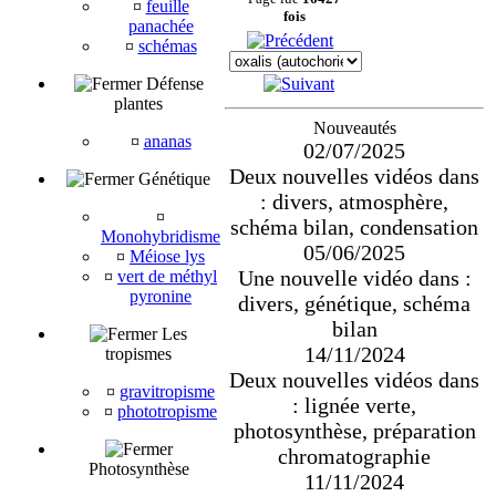
¤
feuille
fois
panachée
¤
schémas
Défense
plantes
Nouveautés
¤
ananas
02/07/2025
Deux nouvelles vidéos dans
Génétique
: divers, atmosphère,
¤
schéma bilan, condensation
Monohybridisme
05/06/2025
¤
Méiose lys
Une nouvelle vidéo dans :
¤
vert de méthyl
pyronine
divers, génétique, schéma
bilan
Les
14/11/2024
tropismes
Deux nouvelles vidéos dans
¤
gravitropisme
: lignée verte,
¤
phototropisme
photosynthèse, préparation
chromatographie
Photosynthèse
11/11/2024