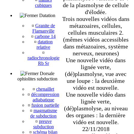
de la plasmolyse de cellule
cubiques
d'élodée.
Datation
Trois nouvelles vidéos dans
métazoaires, cellules,
¤
Granite de
Flamanville
cellules musculaires 2.
¤
carbone 14
(mêmes vidéos accessibles
¤
datation
dans métazoaires, système
relative
nerveux, neurones)
¤
radiochronologie
Une nouvelle vidéo dans
Rb Sr
lignée verte,
(dé)plasmolyse, vue avec
Dorsale
ophiolites subduction
une loupe : la deuxième
vidéo est nouvelle.
¤
chenaillet
Une nouvelle vidéo dans
¤
décompression
adiabatique
lignée verte,
¤
fusion partielle
(dé)plasmolyse, au niveau
¤
magmatisme
des organes : la dernière
de subduction
vidéo est nouvelle.
¤
preuve
subduction
22/11/2018
¤
schéma bilan