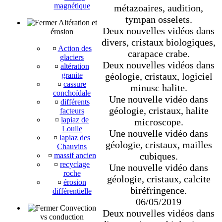
magnétique
métazoaires, audition,
tympan osselets.
Altération et
Deux nouvelles vidéos dans
érosion
divers, cristaux biologiques,
¤
Action des
carapace crabe.
glaciers
Deux nouvelles vidéos dans
¤
altération
géologie, cristaux, logiciel
granite
¤
cassure
minusc halite.
conchoïdale
Une nouvelle vidéo dans
¤
différents
géologie, cristaux, halite
facteurs
¤
lapiaz de
microscope.
Loulle
Une nouvelle vidéo dans
¤
lapiaz des
géologie, cristaux, mailles
Chauvins
cubiques.
¤
massif ancien
¤
recyclage
Une nouvelle vidéo dans
roche
géologie, cristaux, calcite
¤
érosion
biréfringence.
différentielle
06/05/2019
Convection
Deux nouvelles vidéos dans
vs conduction