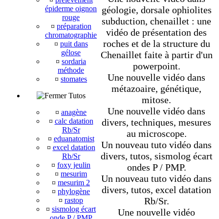
géologie, dorsale ophiolites
épiderme oignon
rouge
subduction, chenaillet : une
¤
préparation
vidéo de présentation des
chromatographie
roches et de la structure du
¤
puit dans
gélose
Chenaillet faite à partir d'un
¤
sordaria
powerpoint.
méthode
Une nouvelle vidéo dans
¤
stomates
métazoaire, génétique,
Tutos
mitose.
Une nouvelle vidéo dans
¤
anagène
divers, techniques, mesures
¤
calc datation
Rb/Sr
au microscope.
¤
eduanatomist
Un nouveau tuto vidéo dans
¤
excel datation
divers, tutos, sismolog écart
Rb/Sr
¤
foxy jeulin
ondes P / PMP.
¤
mesurim
Un nouveau tuto vidéo dans
¤
mesurim 2
divers, tutos, excel datation
¤
phylogène
Rb/Sr.
¤
rastop
¤
sismolog écart
Une nouvelle vidéo
onde P / PMP