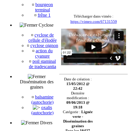
¤
bourgeon
terminal
¤
frêne 1
Télécharger dans viméo :
https://vimeo.com/67131559
Cyclose
¤
cyclose de
cellule d'élodée
¤
cyclose oignon
¤
action du
cyanure
¤
poil staminal
de tradescantia
Date de création :
Dissémination des
15/05/2012 @
graines
22:42
Dernière
¤
balsamine
modification :
(autochorie)
09/06/2013 @
19:18
oxalis
Catégorie :
Lignée
(autochorie)
verte -
Dissémination des
Divers
graines
Page lue
16427