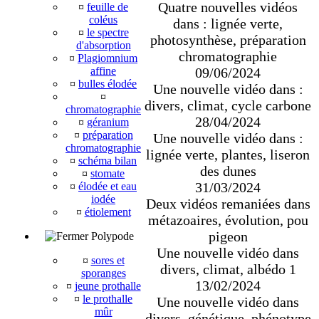
Quatre nouvelles vidéos
¤
feuille de
coléus
dans : lignée verte,
¤
le spectre
photosynthèse, préparation
d'absorption
chromatographie
¤
Plagiomnium
09/06/2024
affine
¤
bulles élodée
Une nouvelle vidéo dans :
¤
divers, climat, cycle carbone
chromatographie
28/04/2024
¤
géranium
¤
préparation
Une nouvelle vidéo dans :
chromatographie
lignée verte, plantes, liseron
¤
schéma bilan
des dunes
¤
stomate
31/03/2024
¤
élodée et eau
iodée
Deux vidéos remaniées dans
¤
étiolement
métazoaires, évolution, pou
pigeon
Polypode
Une nouvelle vidéo dans
¤
sores et
divers, climat, albédo 1
sporanges
13/02/2024
¤
jeune prothalle
¤
le prothalle
Une nouvelle vidéo dans
mûr
divers, génétique, phénotype