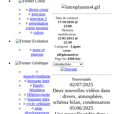
Coeur
¤
divers coeur
¤
injection
Date de création :
¤
injection 2
17/10/2010 @
¤
présentation
23:00
coeur mouton
Dernière
¤
valves
modification :
21/01/2013 @
Evolution
22:30
Catégorie :
Lignée
¤
poux et
verte -
pigeons
(dé)plasmolyse
Page lue
4360 fois
Génétique
¤
monohybridisme
Nouveautés
¤
brassage inter
02/07/2025
¤
Hardy-
Deux nouvelles vidéos dans
Weinberg
¤
Hétérozygotie
: divers, atmosphère,
¤
brassage intra
schéma bilan, condensation
¤
cycle cellulaire
05/06/2025
¤
gène
développement
Une nouvelle vidéo dans :