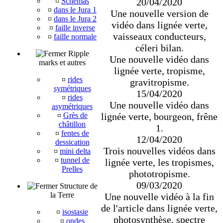
¤
Schémas
20/04/2020
¤
dans le Jura 1
Une nouvelle version de
¤
dans le Jura 2
vidéo dans lignée verte,
¤
faille inverse
vaisseaux conducteurs,
¤
faille normale
céleri bilan.
Ripple
Une nouvelle vidéo dans
marks et autres
lignée verte, tropisme,
¤
rides
gravitropisme.
symétriques
15/04/2020
¤
rides
Une nouvelle vidéo dans
asymétriques
¤
Grès de
lignée verte, bourgeon, frêne
châtillon
1.
¤
fentes de
12/04/2020
dessication
Trois nouvelles vidéos dans
¤
mini delta
¤
tunnel de
lignée verte, les tropismes,
Prelles
phototropisme.
09/03/2020
Structure de
la Terre
Une nouvelle vidéo à la fin
de l'article dans lignée verte,
¤
isostasie
photosynthèse, spectre
¤
ondes