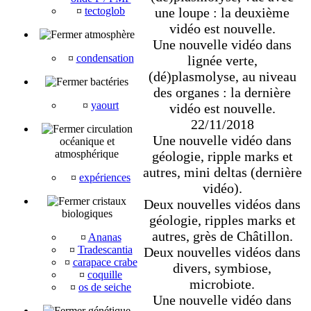
¤
tectoglob
une loupe : la deuxième
vidéo est nouvelle.
atmosphère
Une nouvelle vidéo dans
¤
condensation
lignée verte,
(dé)plasmolyse, au niveau
bactéries
des organes : la dernière
¤
yaourt
vidéo est nouvelle.
22/11/2018
circulation
Une nouvelle vidéo dans
océanique et
atmosphérique
géologie, ripple marks et
autres, mini deltas (dernière
¤
expériences
vidéo).
cristaux
Deux nouvelles vidéos dans
biologiques
géologie, ripples marks et
autres, grès de Châtillon.
¤
Ananas
¤
Tradescantia
Deux nouvelles vidéos dans
¤
carapace crabe
divers, symbiose,
¤
coquille
microbiote.
¤
os de seiche
Une nouvelle vidéo dans
génétique