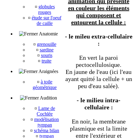
animation qui présente
¤
globules
en couleur les éléments
rouges
qui composent et
¤
étude sur l'oeuf
entourent la cellule :
de caille
Anatomie
- le mileu extra-cellulaire
:
¤
grenouille
¤
sardine
¤
souris
En vert la paroi
¤
truite
pectocellulosique.
En jaune de l'eau (ici l'eau
Araignées
ayant quitté la cellule + un
¤
à toile
peu d'eau salée).
géométrique
Audition
- le milieu intra-
cellulaire :
¤
Lame de
Cochlée
¤
modélisation
En noir, la membrane
tympan
plasmique est la limite
¤
schéma bilan
entre l'extérieur et
¤
tympan