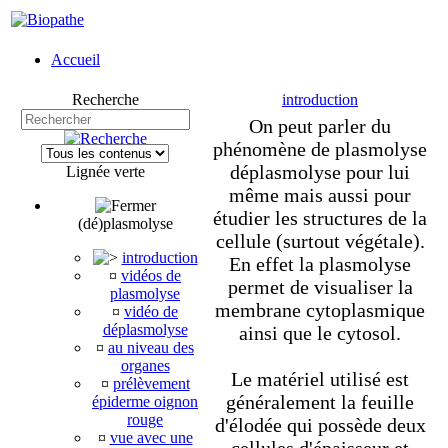
Accueil
Recherche
introduction
On peut parler du
phénomène de plasmolyse
déplasmolyse pour lui
Lignée verte
même mais aussi pour
étudier les structures de la
(dé)plasmolyse
cellule (surtout végétale).
introduction
En effet la plasmolyse
¤
vidéos de
permet de visualiser la
plasmolyse
membrane cytoplasmique
¤
vidéo de
déplasmolyse
ainsi que le cytosol.
¤
au niveau des
organes
Le matériel utilisé est
¤
prélèvement
généralement la feuille
épiderme oignon
rouge
d'élodée qui possède deux
¤
vue avec une