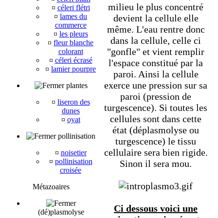
milieu le plus concentré
¤
céleri flétri
¤
lames du
devient la cellule elle
commerce
même. L'eau rentre donc
¤
les pleurs
dans la cellule, celle ci
¤
fleur blanche
"gonfle" et vient remplir
colorant
¤
céleri écrasé
l'espace constitué par la
¤
lamier pourpre
paroi. Ainsi la cellule
exerce une pression sur sa
plantes
paroi (pression de
¤
liseron des
turgescence). Si toutes les
dunes
cellules sont dans cette
¤
oyat
état (déplasmolyse ou
pollinisation
turgescence) le tissu
cellulaire sera bien rigide.
¤
noisetier
¤
pollinisation
Sinon il sera mou.
croisée
Métazoaires
Ci dessous voici une
(dé)plasmolyse