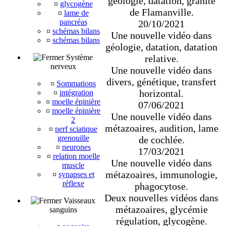
géologie, datation, granite
¤
glycogène
de Flamanville.
¤
lame de
pancréas
20/10/2021
¤
schémas bilans
Une nouvelle vidéo dans
¤
schémas bilans
géologie, datation, datation
Système
relative.
nerveux
Une nouvelle vidéo dans
divers, génétique, transfert
¤
Sommations
horizontal.
¤
intégration
¤
moelle épinière
07/06/2021
¤
moelle épinière
Une nouvelle vidéo dans
2
métazoaires, audition, lame
¤
nerf sciatique
grenouille
de cochlée.
¤
neurones
17/03/2021
¤
relation moelle
Une nouvelle vidéo dans
muscle
métazoaires, immunologie,
¤
synapses et
réflexe
phagocytose.
Deux nouvelles vidéos dans
Vaisseaux
métazoaires, glycémie
sanguins
régulation, glycogène.