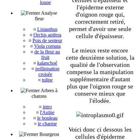
cellules d'épaisseur et
loupe
l'épiderme externe
Analyse
d'oignon rouge qui,
fleur
correctement retiré,
permet d'avoir une seule
¤
Lisianthus
¤
Orchis apifera
cellule d'épaisseur.
¤
Pois de senteur
¤
Viola cornuta
Le mieux reste encore
¤
de la fleur au
cette deuxième solution, la
fruit
¤
kalanchoé
qualité de l'observation
¤
pollinisation
compense la manipulation
croisée
supplémentaire d'autant
¤
tulipe
plus que l'oignon rouge se
Arbres à
conserve mieux que
chatons
l'élodée.
¤
intro
¤
l'Aulne
¤
le bouleau
¤
le charme
Voici donc ci dessous les
Bourgeon
cellules d'épiderme