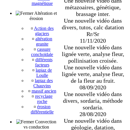
Une nouvelle vidéo dans
magnétique
métazoaires, génétique,
Altération et
brassage inter.
érosion
Une nouvelle vidéo dans
divers, tutos, calc datation
¤
Action des
Rr/Sr
glaciers
¤
altération
11/11/2020
granite
Une nouvelle vidéo dans
¤
cassure
lignée verte, analyse fleur,
conchoïdale
¤
différents
pollinisation croisée.
facteurs
Une nouvelle vidéo dans
¤
lapiaz de
lignée verte, analyse fleur,
Loulle
de la fleur au fruit.
¤
lapiaz des
Chauvins
08/09/2020
¤
massif ancien
Une nouvelle vidéo dans
¤
recyclage
divers, sordaria, méthode
roche
¤
érosion
sordaria.
différentielle
28/08/2020
Une nouvelle vidéo dans
Convection
géologie, datation,
vs conduction