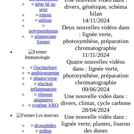
¤
gène lié au
divers, génétique, schéma
sexe
bilan
¤
mitose
14/11/2024
¤
méiose
¤
Deux nouvelles vidéos dans
polymorphisme
: lignée verte,
¤
séquençage
photosynthèse, préparation
Sanger
chromatographie
11/11/2024
Immunologie
Quatre nouvelles vidéos
¤
Ouchterlony
dans : lignée verte,
¤
antibiogramme
photosynthèse, préparation
¤
phagocytose
chromatographie
¤
réaction
09/06/2024
inflammatoire
¤
réponse
Une nouvelle vidéo dans :
adaptative
divers, climat, cycle carbone
¤
système ABO
28/04/2024
Les insectes
Une nouvelle vidéo dans :
lignée verte, plantes, liseron
¤
drosophiles
des dunes
¤
grillon