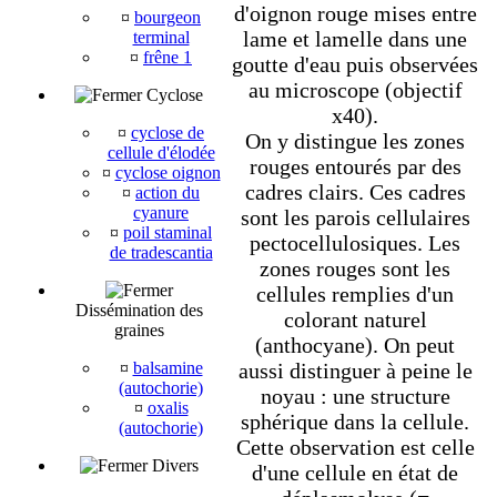
d'oignon rouge mises entre
¤
bourgeon
lame et lamelle dans une
terminal
¤
frêne 1
goutte d'eau puis observées
au microscope (objectif
Cyclose
x40).
¤
cyclose de
On y distingue les zones
cellule d'élodée
rouges entourés par des
¤
cyclose oignon
cadres clairs. Ces cadres
¤
action du
cyanure
sont les parois cellulaires
¤
poil staminal
pectocellulosiques. Les
de tradescantia
zones rouges sont les
cellules remplies d'un
Dissémination des
colorant naturel
graines
(anthocyane). On peut
¤
balsamine
aussi distinguer à peine le
(autochorie)
noyau : une structure
¤
oxalis
sphérique dans la cellule.
(autochorie)
Cette observation est celle
Divers
d'une cellule en état de