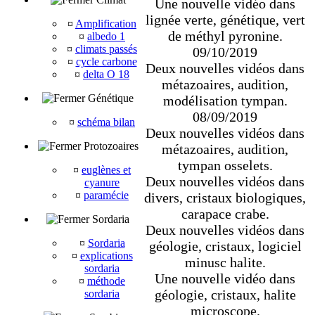
Une nouvelle vidéo dans
lignée verte, génétique, vert
¤
Amplification
de méthyl pyronine.
¤
albedo 1
¤
climats passés
09/10/2019
¤
cycle carbone
Deux nouvelles vidéos dans
¤
delta O 18
métazoaires, audition,
Génétique
modélisation tympan.
08/09/2019
¤
schéma bilan
Deux nouvelles vidéos dans
Protozoaires
métazoaires, audition,
tympan osselets.
¤
euglènes et
Deux nouvelles vidéos dans
cyanure
¤
paramécie
divers, cristaux biologiques,
carapace crabe.
Sordaria
Deux nouvelles vidéos dans
¤
Sordaria
géologie, cristaux, logiciel
¤
explications
minusc halite.
sordaria
Une nouvelle vidéo dans
¤
méthode
géologie, cristaux, halite
sordaria
microscope.