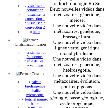
radiochronologie Rb Sr.
¤
visualiser la
Deux nouvelles vidéos dans
conduction
métazoaires, génétique,
¤
visualiser la
convection 1
méiose.
¤
visualiser la
Une nouvelle vidéo dans
convection 2
métazoaires, génétique,
¤
bilan
brassage intra.
Une nouvelle vidéo dans
Cristallisation fusion
lignée verte, génétique
¤
cristallisation
monohybridisme.
fractionnée
Une nouvelle vidéo dans
¤
rôle de l'eau
métazoaires, génétique,
¤
vanilline
hétérozygotie.
Cristaux
Une nouvelle vidéo dans
métazoaires, évolution,
¤
calcite
poux et pigeons.
biréfringence
¤
halite
Une nouvelle vidéo dans
microscope
géologie, passé géologique,
¤
logiciel minusc
cycle orogénique.
halite
¤
mailles