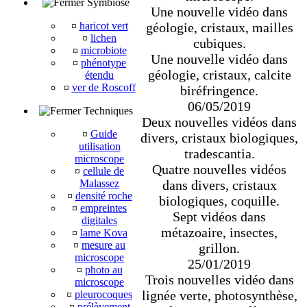
Symbiose
Une nouvelle vidéo dans
¤
haricot vert
géologie, cristaux, mailles
¤
lichen
cubiques.
¤
microbiote
Une nouvelle vidéo dans
¤
phénotype
géologie, cristaux, calcite
étendu
¤
ver de Roscoff
biréfringence.
06/05/2019
Techniques
Deux nouvelles vidéos dans
¤
Guide
divers, cristaux biologiques,
utilisation
tradescantia.
microscope
Quatre nouvelles vidéos
¤
cellule de
Malassez
dans divers, cristaux
¤
densité roche
biologiques, coquille.
¤
empreintes
Sept vidéos dans
digitales
métazoaire, insectes,
¤
lame Kova
¤
mesure au
grillon.
microscope
25/01/2019
¤
photo au
Trois nouvelles vidéo dans
microscope
lignée verte, photosynthèse,
¤
pleurocoques
¤
prélèvement