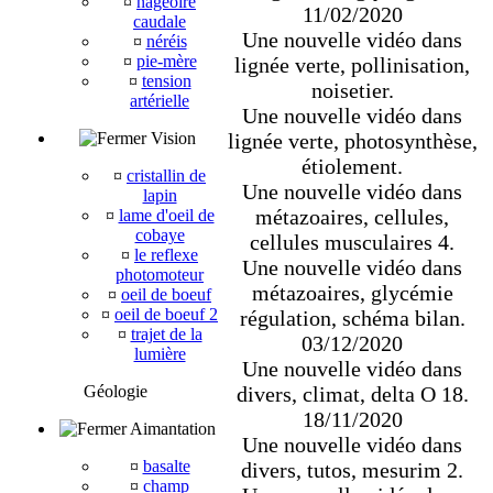
¤
nageoire
11/02/2020
caudale
Une nouvelle vidéo dans
¤
néréis
¤
pie-mère
lignée verte, pollinisation,
¤
tension
noisetier.
artérielle
Une nouvelle vidéo dans
Vision
lignée verte, photosynthèse,
étiolement.
¤
cristallin de
Une nouvelle vidéo dans
lapin
métazoaires, cellules,
¤
lame d'oeil de
cobaye
cellules musculaires 4.
¤
le reflexe
Une nouvelle vidéo dans
photomoteur
métazoaires, glycémie
¤
oeil de boeuf
¤
oeil de boeuf 2
régulation, schéma bilan.
¤
trajet de la
03/12/2020
lumière
Une nouvelle vidéo dans
Géologie
divers, climat, delta O 18.
18/11/2020
Aimantation
Une nouvelle vidéo dans
¤
basalte
divers, tutos, mesurim 2.
¤
champ