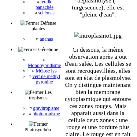
déplasmolyse (=
¤
feuille
turgescence), elle est
panachée
¤
schémas
"pleine d'eau".
Défense
plantes
¤
ananas
Ci dessous, la même
Génétique
observation après ajout
¤
d'eau salée. Les cellules se
Monohybridisme
sont recroquevillées, elles
¤
Méiose lys
¤
vert de méthyl
sont en état de plasmolyse.
pyronine
On y distingue maintenant
bien la membrane
Les
tropismes
cytoplasmique qui entoure
ces zones rouges. Mais
¤
gravitropisme
apparait aussi dans la
¤
phototropisme
cellule deux zones : une
rouge et une bordure plus
Photosynthèse
claire. Le rouge est en fait