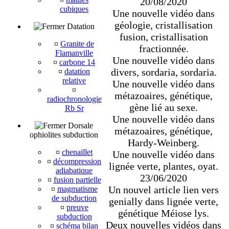
20/08/2020
cubiques
Une nouvelle vidéo dans
géologie, cristallisation
Datation
fusion, cristallisation
¤
Granite de
fractionnée.
Flamanville
Une nouvelle vidéo dans
¤
carbone 14
divers, sordaria, sordaria.
¤
datation
relative
Une nouvelle vidéo dans
¤
métazoaires, génétique,
radiochronologie
gène lié au sexe.
Rb Sr
Une nouvelle vidéo dans
Dorsale
métazoaires, génétique,
ophiolites subduction
Hardy-Weinberg.
¤
chenaillet
Une nouvelle vidéo dans
¤
décompression
lignée verte, plantes, oyat.
adiabatique
23/06/2020
¤
fusion partielle
Un nouvel article lien vers
¤
magmatisme
de subduction
genially dans lignée verte,
¤
preuve
génétique Méiose lys.
subduction
Deux nouvelles vidéos dans
¤
schéma bilan