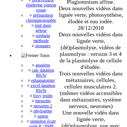
Plagiomnium affine.
épiderme oignon
Deux nouvelles vidéos dans
rouge
lignée verte, photosynthèse,
¤
préparation
chromatographie
élodée et eau iodée.
¤
puit dans
28/12/2018
gélose
Deux nouvelles vidéos dans
¤
sordaria
lignée verte,
méthode
¤
stomates
(dé)plasmolyse, vidéos de
plasmolyse : version 3 et 4
Tutos
de la plasmolyse de cellule
¤
anagène
d'élodée.
¤
calc datation
Trois nouvelles vidéos dans
Rb/Sr
métazoaires, cellules,
¤
eduanatomist
¤
excel datation
cellules musculaires 2.
Rb/Sr
(mêmes vidéos accessibles
¤
foxy jeulin
dans métazoaires, système
¤
mesurim
nerveux, neurones)
¤
mesurim 2
¤
phylogène
Une nouvelle vidéo dans
¤
rastop
lignée verte,
¤
sismolog écart
(dé)plasmolyse, vue avec
onde P / PMP