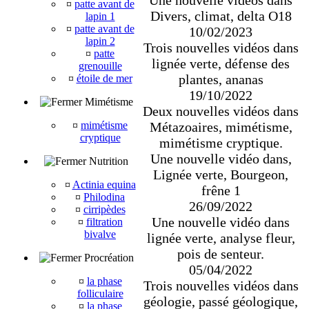
Une nouvelle vidéos dans
¤
patte avant de
Divers, climat, delta O18
lapin 1
¤
patte avant de
10/02/2023
lapin 2
Trois nouvelles vidéos dans
¤
patte
lignée verte, défense des
grenouille
plantes, ananas
¤
étoile de mer
19/10/2022
Mimétisme
Deux nouvelles vidéos dans
¤
mimétisme
Métazoaires, mimétisme,
cryptique
mimétisme cryptique.
Une nouvelle vidéo dans,
Nutrition
Lignée verte, Bourgeon,
¤
Actinia equina
frêne 1
¤
Philodina
26/09/2022
¤
cirripèdes
Une nouvelle vidéo dans
¤
filtration
bivalve
lignée verte, analyse fleur,
pois de senteur.
Procréation
05/04/2022
¤
la phase
Trois nouvelles vidéos dans
folliculaire
géologie, passé géologique,
¤
la phase