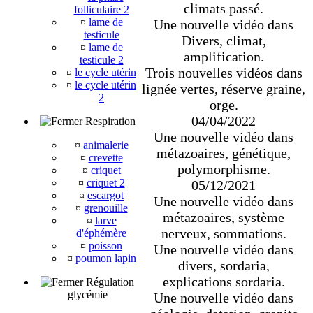
climats passé.
folliculaire 2
¤
lame de
Une nouvelle vidéo dans
testicule
Divers, climat,
¤
lame de
amplification.
testicule 2
Trois nouvelles vidéos dans
¤
le cycle utérin
¤
le cycle utérin
lignée vertes, réserve graine,
2
orge.
04/04/2022
Respiration
Une nouvelle vidéo dans
¤
animalerie
métazoaires, génétique,
¤
crevette
polymorphisme.
¤
criquet
¤
criquet 2
05/12/2021
¤
escargot
Une nouvelle vidéo dans
¤
grenouille
métazoaires, système
¤
larve
nerveux, sommations.
d'éphémère
¤
poisson
Une nouvelle vidéo dans
¤
poumon lapin
divers, sordaria,
explications sordaria.
Régulation
glycémie
Une nouvelle vidéo dans