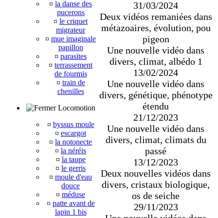
¤
la danse des
31/03/2024
pucerons
Deux vidéos remaniées dans
¤
le criquet
métazoaires, évolution, pou
migrateur
pigeon
¤
mue imaginale
papillon
Une nouvelle vidéo dans
¤
parasites
divers, climat, albédo 1
¤
terrassement
13/02/2024
de fourmis
¤
train de
Une nouvelle vidéo dans
chenilles
divers, génétique, phénotype
étendu
Locomotion
21/12/2023
¤
byssus moule
Une nouvelle vidéo dans
¤
escargot
divers, climat, climats du
¤
la notonecte
passé
¤
la néréis
¤
la taupe
13/12/2023
¤
le gerris
Deux nouvelles vidéos dans
¤
moule d'eau
divers, cristaux biologique,
douce
¤
méduse
os de seiche
¤
patte avant de
29/11/2023
lapin 1 bis