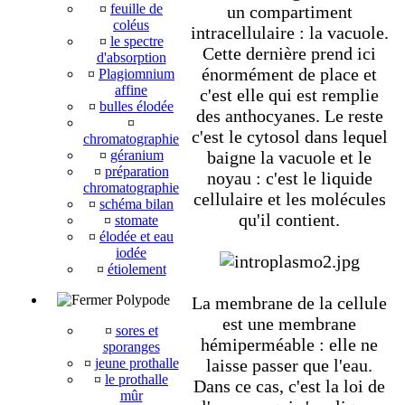
¤
feuille de
un compartiment
coléus
intracellulaire : la vacuole.
¤
le spectre
Cette dernière prend ici
d'absorption
énormément de place et
¤
Plagiomnium
affine
c'est elle qui est remplie
¤
bulles élodée
des anthocyanes. Le reste
¤
c'est le cytosol dans lequel
chromatographie
¤
géranium
baigne la vacuole et le
¤
préparation
noyau : c'est le liquide
chromatographie
cellulaire et les molécules
¤
schéma bilan
qu'il contient.
¤
stomate
¤
élodée et eau
iodée
¤
étiolement
Polypode
La membrane de la cellule
est une membrane
¤
sores et
hémiperméable : elle ne
sporanges
¤
jeune prothalle
laisse passer que l'eau.
¤
le prothalle
Dans ce cas, c'est la loi de
mûr