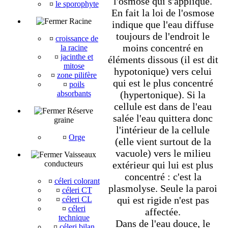
l'osmose qui s'applique.
¤
le sporophyte
En fait la loi de l'osmose
Racine
indique que l'eau diffuse
toujours de l'endroit le
¤
croissance de
moins concentré en
la racine
¤
jacinthe et
éléments dissous (il est dit
mitose
hypotonique) vers celui
¤
zone pilifère
qui est le plus concentré
¤
poils
absorbants
(hypertonique). Si la
cellule est dans de l'eau
Réserve
salée l'eau quittera donc
graine
l'intérieur de la cellule
¤
Orge
(elle vient surtout de la
vacuole) vers le milieu
Vaisseaux
conducteurs
extérieur qui lui est plus
concentré : c'est la
¤
céleri colorant
plasmolyse. Seule la paroi
¤
céleri CT
qui est rigide n'est pas
¤
céleri CL
¤
céleri
affectée.
technique
Dans de l'eau douce, le
¤
céleri bilan