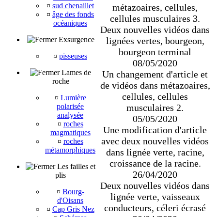
¤
sud chenaillet
métazoaires, cellules,
¤
âge des fonds
cellules musculaires 3.
océaniques
Deux nouvelles vidéos dans
Exsurgence
lignées vertes, bourgeon,
bourgeon terminal
¤
pisseuses
08/05/2020
Lames de
Un changement d'article et
roche
de vidéos dans métazoaires,
cellules, cellules
¤
Lumière
polarisée
musculaires 2.
analysée
05/05/2020
¤
roches
Une modification d'article
magmatiques
avec deux nouvelles vidéos
¤
roches
métamorphiques
dans lignée verte, racine,
croissance de la racine.
Les failles et
26/04/2020
plis
Deux nouvelles vidéos dans
¤
Bourg-
lignée verte, vaisseaux
d'Oisans
conducteurs, céleri écrasé
¤
Cap Gris Nez