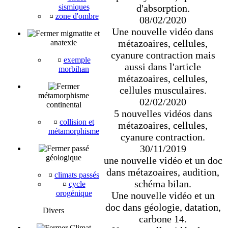
sismiques
d'absorption.
¤
zone d'ombre
08/02/2020
Une nouvelle vidéo dans
migmatite et
métazoaires, cellules,
anatexie
cyanure contraction mais
¤
exemple
aussi dans l'article
morbihan
métazoaires, cellules,
cellules musculaires.
métamorphisme
02/02/2020
continental
5 nouvelles vidéos dans
¤
collision et
métazoaires, cellules,
métamorphisme
cyanure contraction.
30/11/2019
passé
géologique
une nouvelle vidéo et un doc
dans métazoaires, audition,
¤
climats passés
schéma bilan.
¤
cycle
orogénique
Une nouvelle vidéo et un
doc dans géologie, datation,
Divers
carbone 14.
Climat